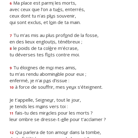
Ma place est parm
i
les morts,
6
avec ceux que l’on a tu
é
s, enterrés,
ceux dont tu n’as pl
u
s souvenir,
qui sont exclus, et l
o
in de ta main.
Tu m’as mis au plus prof
o
nd de la fosse,
7
en des lieux englout
i
s, ténébreux ;
le poids de ta col
è
re m’écrase,
8
tu déverses tes fl
o
ts contre moi.
Tu éloignes de m
o
i mes amis,
9
tu m’as rendu abomin
a
ble pour eux ;
enfermé, je n’ai p
a
s d’issue :
à force de souffrir, mes ye
u
x s’éteignent.
10
Je t’appelle, Seigne
u
r, tout le jour,
je tends les m
a
ins vers toi :
fais-tu des mir
a
cles pour les morts ?
11
leur ombre se dresse-t-
e
lle pour t’acclamer ?
Qui parlera de ton amo
u
r dans la tombe,
12