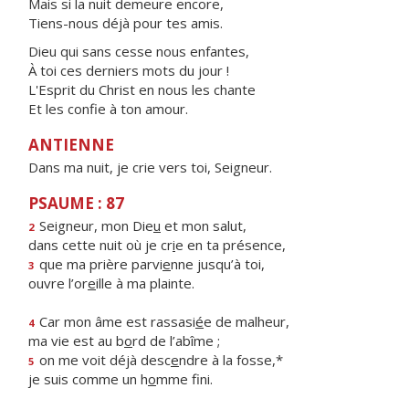
Mais si la nuit demeure encore,
Tiens-nous déjà pour tes amis.
Dieu qui sans cesse nous enfantes,
À toi ces derniers mots du jour !
L'Esprit du Christ en nous les chante
Et les confie à ton amour.
ANTIENNE
Dans ma nuit, je crie vers toi, Seigneur.
PSAUME : 87
Seigneur, mon Die
u
et mon salut,
2
dans cette nuit où je cr
i
e en ta présence,
que ma prière parvi
e
nne jusqu’à toi,
3
ouvre l’or
e
ille à ma plainte.
Car mon âme est rassasi
é
e de malheur,
4
ma vie est au b
o
rd de l’abîme ;
on me voit déjà desc
e
ndre à la fosse,*
5
je suis comme un h
o
mme fini.