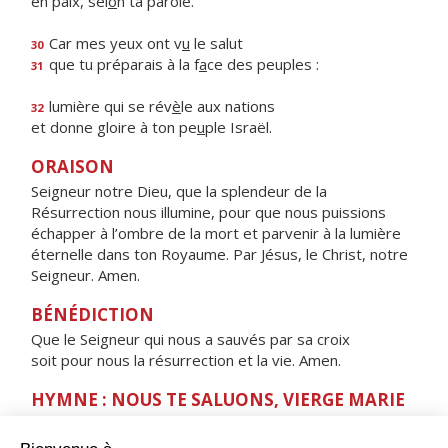
en paix, sel
o
n ta parole.
Car mes yeux ont v
u
le salut
30
que tu préparais à la f
a
ce des peuples :
31
lumière qui se rév
è
le aux nations
32
et donne gloire à ton pe
u
ple Israël.
ORAISON
Seigneur notre Dieu, que la splendeur de la
Résurrection nous illumine, pour que nous puissions
échapper à l’ombre de la mort et parvenir à la lumière
éternelle dans ton Royaume. Par Jésus, le Christ, notre
Seigneur. Amen.
BÉNÉDICTION
Que le Seigneur qui nous a sauvés par sa croix
soit pour nous la résurrection et la vie. Amen.
HYMNE : NOUS TE SALUONS, VIERGE MARIE
Nous te saluons, Vierge Marie,
servante du Seigneur.