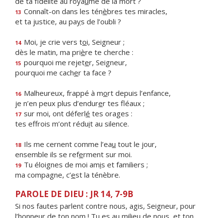
de ta fidélité au roya
u
me de la mort ?
Connaît-on dans les tén
è
bres tes miracles,
13
et ta justice, au pa
y
s de l’oubli ?
Moi, je crie vers t
o
i, Seigneur ;
14
dès le matin, ma pri
è
re te cherche :
pourquoi me rejet
e
r, Seigneur,
15
pourquoi me cach
e
r ta face ?
Malheureux, frappé à m
o
rt depuis l’enfance,
16
je n’en peux plus d’endur
e
r tes fléaux ;
sur moi, ont déferl
é
tes orages :
17
tes effrois m’ont rédu
i
t au silence.
Ils me cernent comme l’ea
u
tout le jour,
18
ensemble ils se ref
e
rment sur moi.
Tu éloignes de moi am
i
s et familiers ;
19
ma compagne, c’
e
st la ténèbre.
PAROLE DE DIEU : JR 14, 7-9B
Si nos fautes parlent contre nous, agis, Seigneur, pour
l’honneur de ton nom ! Tu es au milieu de nous, et ton