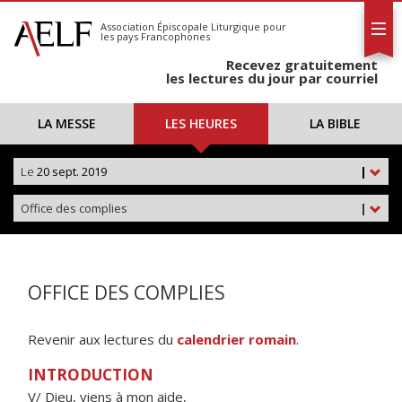
L'AELF
S'abonner
Association Épiscopale Liturgique
pour
les pays Francophones
Calendrier
Recevez gratuitement
Contact
les lectures du jour par courriel
LA MESSE
LES HEURES
LA BIBLE
Le
20 sept. 2019
|
Office des complies
|
OFFICE DES COMPLIES
Revenir aux lectures du
calendrier romain
.
INTRODUCTION
V/ Dieu, viens à mon aide,