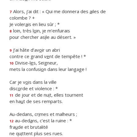
Alors, j’ai dit : « Qui me donnera des
a
iles de
7
colombe ? +
Je voler
a
is en lieu sûr ; *
loin, très l
o
in, je m’enfuirais
8
pour chercher as
i
le au désert. »
J’ai hâte d’av
o
ir un abri
9
contre ce grand v
e
nt de tempête ! *
Divise-l
e
s, Seigneur,
10
mets la confusi
o
n dans leur langage !
Car je v
o
is dans la ville
disc
o
rde et violence : *
de jour et de nu
i
t, elles tournent
11
en ha
u
t de ses remparts.
Au-dedans, cr
i
mes et malheurs ;
au-ded
a
ns, c’est la ruine : *
12
fra
u
de et brutalité
ne qu
i
ttent plus ses rues.