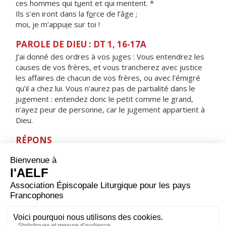
ces hommes qui t
u
ent et qui mentent. *
Ils s’en iront dans la f
o
rce de l’âge ;
moi, je m’appu
i
e sur toi !
PAROLE DE DIEU : DT 1, 16-17A
J’ai donné des ordres à vos juges : Vous entendrez les
causes de vos frères, et vous trancherez avec justice
les affaires de chacun de vos frères, ou avec l’émigré
qu’il a chez lui. Vous n’aurez pas de partialité dans le
jugement : entendez donc le petit comme le grand,
n’ayez peur de personne, car le jugement appartient à
Dieu.
RÉPONS
V/ Le Seigneur est juste, il aime toute justice :
Les hommes droits le verront face à face.
ORAISON
Dieu, qui as révélé au monde que les artisans de paix
seront appelés tes fils, aide-nous à rechercher toujours
cette justice qui seule peut garantir aux hommes une