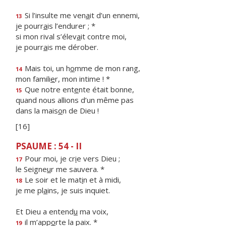
Si l’insulte me ven
a
it d’un ennemi,
13
je pourr
a
is l’endurer ; *
si mon rival s’élev
a
it contre moi,
je pourr
a
is me dérober.
Mais toi, un h
o
mme de mon rang,
14
mon famili
e
r, mon intime ! *
Que notre ent
e
nte était bonne,
15
quand nous allions d’un même pas
dans la mais
o
n de Dieu !
[16]
PSAUME : 54 - II
Pour moi, je cr
i
e vers Dieu ;
17
le Seigne
u
r me sauvera. *
Le soir et le mat
i
n et à midi,
18
je me pl
a
ins, je suis inquiet.
Et Dieu a entend
u
ma voix,
il m’app
o
rte la paix. *
19