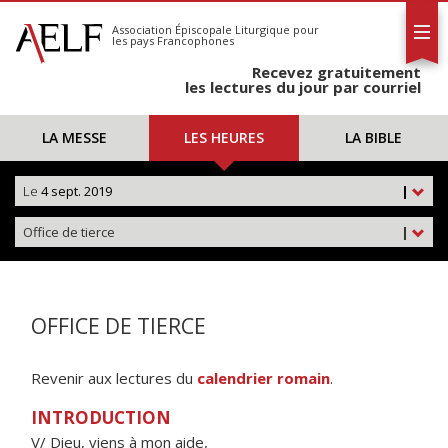
L'AELF
S'abonner
Association Épiscopale Liturgique
pour
les pays Francophones
Calendrier
Recevez gratuitement
Contact
les lectures du jour par courriel
LA MESSE
LES HEURES
LA BIBLE
Le
4 sept. 2019
|
Office de tierce
|
OFFICE DE TIERCE
Revenir aux lectures du
calendrier romain
.
INTRODUCTION
V/ Dieu, viens à mon aide,