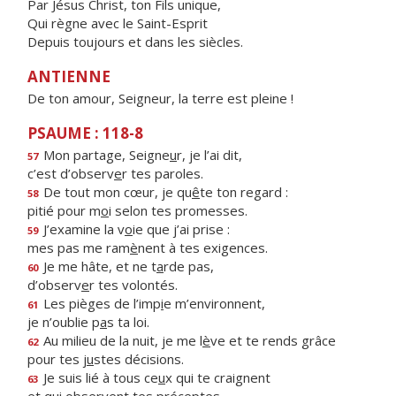
Par Jésus Christ, ton Fils unique,
Qui règne avec le Saint-Esprit
Depuis toujours et dans les siècles.
ANTIENNE
De ton amour, Seigneur, la terre est pleine !
PSAUME : 118-8
Mon partage, Seigne
u
r, je l’ai dit,
57
c’est d’observ
e
r tes paroles.
De tout mon cœur, je qu
ê
te ton regard :
58
pitié pour m
o
i selon tes promesses.
J’examine la v
o
ie que j’ai prise :
59
mes pas me ram
è
nent à tes exigences.
Je me hâte, et ne t
a
rde pas,
60
d’observ
e
r tes volontés.
Les pièges de l’imp
i
e m’environnent,
61
je n’oublie p
a
s ta loi.
Au milieu de la nuit, je me l
è
ve et te rends grâce
62
pour tes j
u
stes décisions.
Je suis lié à tous ce
u
x qui te craignent
63