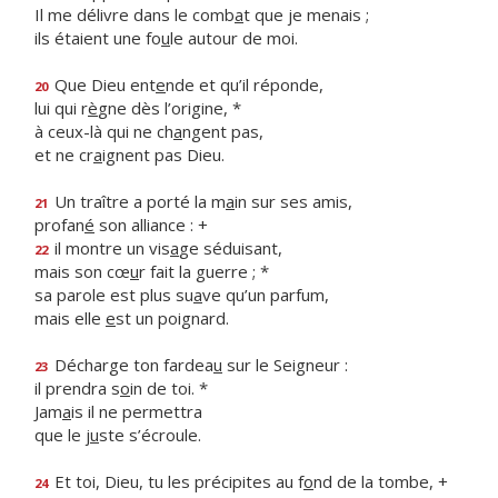
Il me délivre dans le comb
a
t que je menais ;
ils étaient une fo
u
le autour de moi.
Que Dieu ent
e
nde et qu’il réponde,
20
lui qui r
è
gne dès l’origine, *
à ceux-là qui ne ch
a
ngent pas,
et ne cr
a
ignent pas Dieu.
Un traître a porté la m
a
in sur ses amis,
21
profan
é
son alliance : +
il montre un vis
a
ge séduisant,
22
mais son cœ
u
r fait la guerre ; *
sa parole est plus su
a
ve qu’un parfum,
mais elle
e
st un poignard.
Décharge ton fardea
u
sur le Seigneur :
23
il prendra s
o
in de toi. *
Jam
a
is il ne permettra
que le j
u
ste s’écroule.
Et toi, Dieu, tu les précipites au f
o
nd de la tombe, +
24