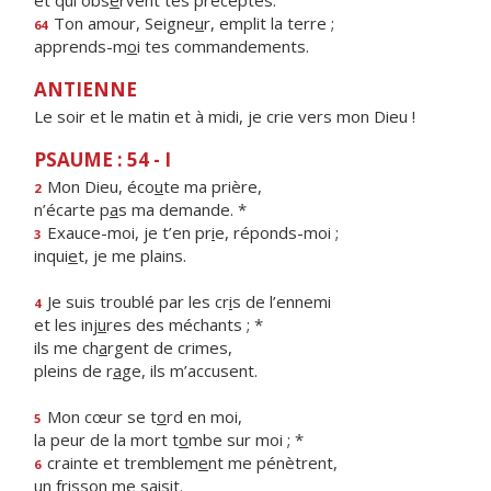
et qui obs
e
rvent tes préceptes.
Ton amour, Seigne
u
r, emplit la terre ;
64
apprends-m
o
i tes commandements.
ANTIENNE
Le soir et le matin et à midi, je crie vers mon Dieu !
PSAUME : 54 - I
Mon Dieu, éco
u
te ma prière,
2
n’écarte p
a
s ma demande. *
Exauce-moi, je t’en pr
i
e, réponds-moi ;
3
inqui
e
t, je me plains.
Je suis troublé par les cr
i
s de l’ennemi
4
et les inj
u
res des méchants ; *
ils me ch
a
rgent de crimes,
pleins de r
a
ge, ils m’accusent.
Mon cœur se t
o
rd en moi,
5
la peur de la mort t
o
mbe sur moi ; *
crainte et tremblem
e
nt me pénètrent,
6
un friss
o
n me saisit.