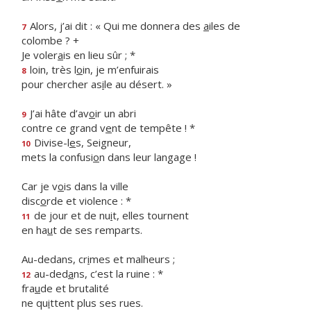
Alors, j’ai dit : « Qui me donnera des
a
iles de
7
colombe ? +
Je voler
a
is en lieu sûr ; *
loin, très l
o
in, je m’enfuirais
8
pour chercher as
i
le au désert. »
J’ai hâte d’av
o
ir un abri
9
contre ce grand v
e
nt de tempête ! *
Divise-l
e
s, Seigneur,
10
mets la confusi
o
n dans leur langage !
Car je v
o
is dans la ville
disc
o
rde et violence : *
de jour et de nu
i
t, elles tournent
11
en ha
u
t de ses remparts.
Au-dedans, cr
i
mes et malheurs ;
au-ded
a
ns, c’est la ruine : *
12
fra
u
de et brutalité
ne qu
i
ttent plus ses rues.