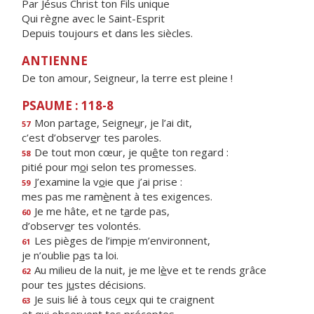
Par Jésus Christ ton Fils unique
Qui règne avec le Saint-Esprit
Depuis toujours et dans les siècles.
ANTIENNE
De ton amour, Seigneur, la terre est pleine !
PSAUME : 118-8
Mon partage, Seigne
u
r, je l’ai dit,
57
c’est d’observ
e
r tes paroles.
De tout mon cœur, je qu
ê
te ton regard :
58
pitié pour m
o
i selon tes promesses.
J’examine la v
o
ie que j’ai prise :
59
mes pas me ram
è
nent à tes exigences.
Je me hâte, et ne t
a
rde pas,
60
d’observ
e
r tes volontés.
Les pièges de l’imp
i
e m’environnent,
61
je n’oublie p
a
s ta loi.
Au milieu de la nuit, je me l
è
ve et te rends grâce
62
pour tes j
u
stes décisions.
Je suis lié à tous ce
u
x qui te craignent
63