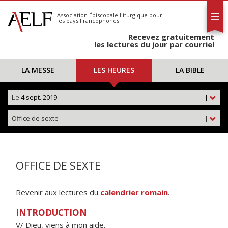
L'AELF
S'abonner
Association Épiscopale Liturgique
pour
les pays Francophones
Calendrier
Recevez gratuitement
Contact
les lectures du jour par courriel
LA MESSE
LES HEURES
LA BIBLE
Le
4 sept. 2019
|
Office de sexte
|
OFFICE DE SEXTE
Revenir aux lectures du
calendrier romain
.
INTRODUCTION
V/ Dieu, viens à mon aide,