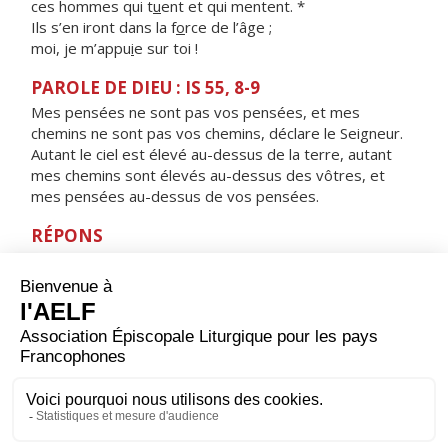
ces hommes qui t
u
ent et qui mentent. *
Ils s’en iront dans la f
o
rce de l’âge ;
moi, je m’appu
i
e sur toi !
PAROLE DE DIEU : IS 55, 8-9
Mes pensées ne sont pas vos pensées, et mes
chemins ne sont pas vos chemins, déclare le Seigneur.
Autant le ciel est élevé au-dessus de la terre, autant
mes chemins sont élevés au-dessus des vôtres, et
mes pensées au-dessus de vos pensées.
RÉPONS
V/
Seigneur, Dieu de l’univers, qui est comme toi ?
Seigneur puissant, que ta fidélité environne.
ORAISON
Père, au milieu du jour tu nous donnes un temps de
repos pour refaire nos corps et nos esprits, accorde-
nous de le recevoir dans la reconnaissance et d’en tirer
profit pour ton service et celui de nos frères. Par Jésus,
le Christ, notre Seigneur. Amen.