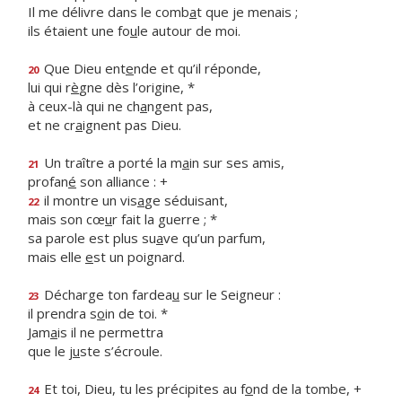
Il me délivre dans le comb
a
t que je menais ;
ils étaient une fo
u
le autour de moi.
Que Dieu ent
e
nde et qu’il réponde,
20
lui qui r
è
gne dès l’origine, *
à ceux-là qui ne ch
a
ngent pas,
et ne cr
a
ignent pas Dieu.
Un traître a porté la m
a
in sur ses amis,
21
profan
é
son alliance : +
il montre un vis
a
ge séduisant,
22
mais son cœ
u
r fait la guerre ; *
sa parole est plus su
a
ve qu’un parfum,
mais elle
e
st un poignard.
Décharge ton fardea
u
sur le Seigneur :
23
il prendra s
o
in de toi. *
Jam
a
is il ne permettra
que le j
u
ste s’écroule.
Et toi, Dieu, tu les précipites au f
o
nd de la tombe, +
24