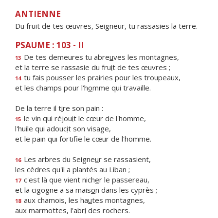
ANTIENNE
Du fruit de tes œuvres, Seigneur, tu rassasies la terre.
PSAUME : 103 - II
De tes demeures tu abre
u
ves les montagnes,
13
et la terre se rassasie du fru
i
t de tes œuvres ;
tu fais pousser les prair
i
es pour les troupeaux,
14
et les champs pour l'h
o
mme qui travaille.
De la terre il t
i
re son pain :
le vin qui réjou
i
t le cœur de l'homme,
15
l'huile qui adouc
i
t son visage,
et le pain qui fortif
e le cœur de l'homme.
Les arbres du Seigne
u
r se rassasient,
16
les cèdres qu'il a plant
é
s au Liban ;
c'est là que vient nich
e
r le passereau,
17
et la cigogne a sa mais
o
n dans les cyprès ;
aux chamois, les ha
u
tes montagnes,
18
aux marmottes, l'abr
i
des rochers.