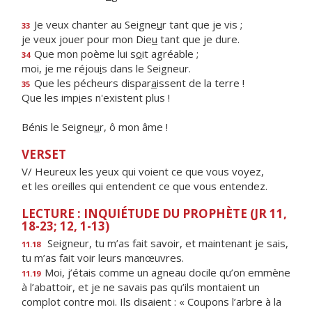
Je veux chanter au Seigne
u
r tant que je vis ;
33
je veux jouer pour mon Die
u
tant que je dure.
Que mon poème lui s
o
it agréable ;
34
moi, je me réjou
i
s dans le Seigneur.
Que les pécheurs dispar
a
issent de la terre !
35
Que les imp
i
es n'existent plus !
Bénis le Seigne
u
r, ô mon âme !
VERSET
V/ Heureux les yeux qui voient ce que vous voyez,
et les oreilles qui entendent ce que vous entendez.
LECTURE : INQUIÉTUDE DU PROPHÈTE (JR 11,
18-23; 12, 1-13)
Seigneur, tu m’as fait savoir, et maintenant je sais,
11.18
tu m’as fait voir leurs manœuvres.
Moi, j’étais comme un agneau docile qu’on emmène
11.19
à l’abattoir, et je ne savais pas qu’ils montaient un
complot contre moi. Ils disaient : « Coupons l’arbre à la