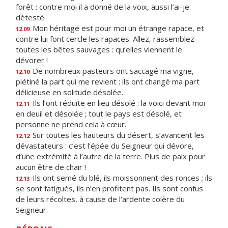
forêt : contre moi il a donné de la voix, aussi l’ai-je
détesté.
Mon héritage est pour moi un étrange rapace, et
12.09
contre lui font cercle les rapaces. Allez, rassemblez
toutes les bêtes sauvages : qu’elles viennent le
dévorer !
De nombreux pasteurs ont saccagé ma vigne,
12.10
piétiné la part qui me revient ; ils ont changé ma part
délicieuse en solitude désolée.
Ils l’ont réduite en lieu désolé : la voici devant moi
12.11
en deuil et désolée ; tout le pays est désolé, et
personne ne prend cela à cœur.
Sur toutes les hauteurs du désert, s’avancent les
12.12
dévastateurs : c’est l’épée du Seigneur qui dévore,
d’une extrémité à l’autre de la terre. Plus de paix pour
aucun être de chair !
Ils ont semé du blé, ils moissonnent des ronces ; ils
12.13
se sont fatigués, ils n’en profitent pas. Ils sont confus
de leurs récoltes, à cause de l’ardente colère du
Seigneur.