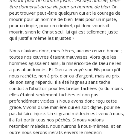
mourir pour un homme juste, c'est déjà difficile, peut-
être donnerait-on sa vie pour un homme de bien
. On
peut trouver peut-être quelqu'un qui ait le courage de
mourir pour un homme de bien. Mais pour un injuste,
pour un impie, pour un criminel, qui donc voudrait
mourir, sinon le Christ seul, lui qui est tellement juste
qu'il justifie même les injustes ?
Nous n'avions donc, mes frères, aucune œuvre bonne ;
toutes nos œuvres étaient mauvaises. Alors que les
hommes agissaient ainsi, la miséricorde de Dieu ne les
a pas abandonnés. Et Dieu a envoyé son Fils pour qu'il
nous rachète, non à prix d'or ou d'argent, mais au prix
de son sang répandu. Il a été l'agneau sans tache
conduit à l'abattoir pour les brebis tachées (si du moins
elles étaient seulement tachées et non pas
profondément viciées !) Nous avons donc reçu cette
grâce. Vivons d'une manière qui en soit digne, pour ne
pas lui faire injure. Un si grand médecin est venu à nous,
il a fait partir tous nos péchés. Si nous voulons
retomber malades, nous nuirons à nous-mêmes, et en
outre nous serons ingrats envers le médecin.