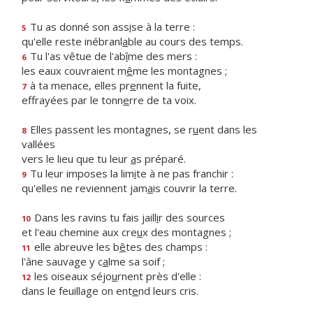
Tu as donné son ass
i
se à la terre :
5
qu'elle reste inébranl
a
ble au cours des temps.
Tu l'as vêtue de l'ab
î
me des mers :
6
les eaux couvraient m
ê
me les montagnes ;
à ta menace, elles pr
e
nnent la fuite,
7
effrayées par le tonn
e
rre de ta voix.
Elles passent les montagnes, se r
u
ent dans les
8
vallées
vers le lieu que tu leur
a
s préparé.
Tu leur imposes la lim
i
te à ne pas franchir :
9
qu'elles ne reviennent jam
a
is couvrir la terre.
Dans les ravins tu fais jaill
i
r des sources
10
et l'eau chemine aux cre
u
x des montagnes ;
elle abreuve les b
ê
tes des champs :
11
l'âne sauvage y c
a
lme sa soif ;
les oiseaux séjo
u
rnent près d'elle :
12
dans le feuillage on ent
e
nd leurs cris.