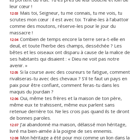
leur cœur !
Mais toi, Seigneur, tu me connais, tu me vois, tu
12.03
scrutes mon cœur : il est avec toi. Traîne-les à l’abattoir
comme des moutons, réserve-les pour le jour du
massacre !
Combien de temps encore la terre sera-t-elle en
12.04
deuil, et toute l’herbe des champs, desséchée ? Les
bêtes et les oiseaux ont disparu à cause de la malice de
ses habitants qui disaient : « Dieu ne voit pas notre
avenir. »
Si la course avec des coureurs te fatigue, comment
12.05
rivaliseras-tu avec des chevaux ? S’il te faut un pays en
paix pour être confiant, comment feras-tu dans les
maquis du Jourdain ?
Oui, même tes frères et la maison de ton père,
12.06
même eux te trahissent, même eux parlent sans
retenue derrière toi. Ne les crois pas quand ils te diront
de bonnes paroles.
J’ai abandonné ma maison, délaissé mon héritage,
12.07
livré ma bien-aimée à la poigne de ses ennemis.
Mon héritage a été pour moi comme un lion dans la
12.08