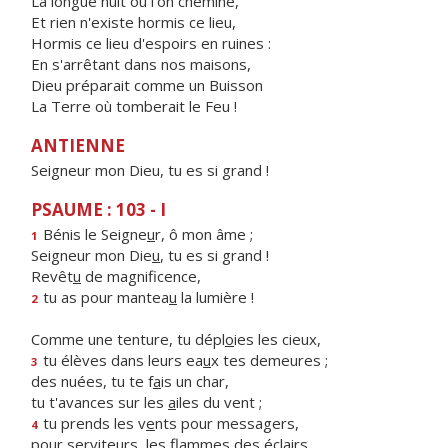
La longue nuit où l'on chemine,
Et rien n'existe hormis ce lieu,
Hormis ce lieu d'espoirs en ruines :
En s'arrêtant dans nos maisons,
Dieu préparait comme un Buisson
La Terre où tomberait le Feu !
ANTIENNE
Seigneur mon Dieu, tu es si grand !
PSAUME : 103 - I
Bénis le Seigne
u
r, ô mon âme ;
1
Seigneur mon Die
u
, tu es si grand !
Revêt
u
de magnificence,
tu as pour mantea
u
la lumière !
2
Comme une tenture, tu dépl
o
ies les cieux,
tu élèves dans leurs ea
u
x tes demeures ;
3
des nuées, tu te f
a
is un char,
tu t'avances sur les
a
iles du vent ;
tu prends les v
e
nts pour messagers,
4
pour serviteurs, les fl
a
mmes des éclairs.