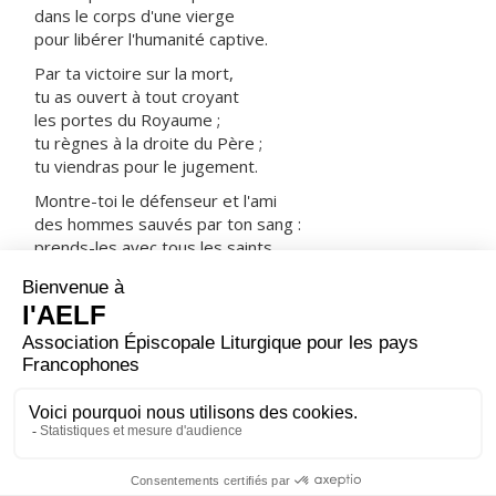
dans le corps d'une vierge
pour libérer l'humanité captive.
Par ta victoire sur la mort,
tu as ouvert à tout croyant
les portes du Royaume ;
tu règnes à la droite du Père ;
tu viendras pour le jugement.
Montre-toi le défenseur et l'ami
des hommes sauvés par ton sang :
prends-les avec tous les saints
dans ta joie et dans ta lumière.
ORAISON
Dieu puissant de qui vient tout don parfait, enracine en
nos cœurs l'amour de ton nom ; resserre nos liens avec
toi, pour développer ce qui est bon en nous ; veille sur
nous avec sollicitude, pour protéger ce que tu as fait
grandir.