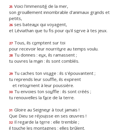
Voici l'immensit
é
de la mer,
25
son grouillement innombrable d'animaux gr
a
nds et
petits,
ses batea
u
x qui voyagent,
26
et Léviathan que tu fis pour qu'il s
e
rve à tes jeux.
Tous, ils c
o
mptent sur toi
27
pour recevoir leur nourrit
u
re au temps voulu.
Tu donnes : e
u
x, ils ramassent ;
28
tu ouvres la m
a
in : ils sont comblés.
Tu caches ton vis
a
ge : ils s'épouvantent ;
29
tu reprends leur souffle, ils expirent
et reto
u
rnent à leur poussière.
Tu envoies ton so
u
ffle : ils sont créés ;
30
tu renouvelles la f
a
ce de la terre.
Gloire au Seigne
u
r à tout jamais !
31
Que Dieu se réjou
i
sse en ses œuvres !
Il regarde la t
e
rre : elle tremble ;
32
il touche les mont
a
gnes : elles brûlent.