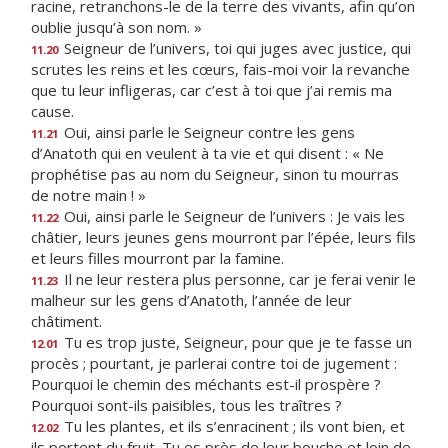
racine, retranchons-le de la terre des vivants, afin qu’on
oublie jusqu’à son nom. »
Seigneur de l’univers, toi qui juges avec justice, qui
11.20
scrutes les reins et les cœurs, fais-moi voir la revanche
que tu leur infligeras, car c’est à toi que j’ai remis ma
cause.
Oui, ainsi parle le Seigneur contre les gens
11.21
d’Anatoth qui en veulent à ta vie et qui disent : « Ne
prophétise pas au nom du Seigneur, sinon tu mourras
de notre main ! »
Oui, ainsi parle le Seigneur de l’univers : Je vais les
11.22
châtier, leurs jeunes gens mourront par l’épée, leurs fils
et leurs filles mourront par la famine.
Il ne leur restera plus personne, car je ferai venir le
11.23
malheur sur les gens d’Anatoth, l’année de leur
châtiment.
Tu es trop juste, Seigneur, pour que je te fasse un
12.01
procès ; pourtant, je parlerai contre toi de jugement :
Pourquoi le chemin des méchants est-il prospère ?
Pourquoi sont-ils paisibles, tous les traîtres ?
Tu les plantes, et ils s’enracinent ; ils vont bien, et
12.02
ils portent du fruit. Tu es près de leur bouche et loin de