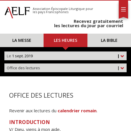
L'AELF
S'abonner
Association Épiscopale Liturgique
pour
les pays Francophones
Calendrier
Recevez gratuitement
Contact
les lectures du jour par courriel
LA MESSE
LES HEURES
LA BIBLE
Le
1 sept. 2019
|
Office des lectures
|
OFFICE DES LECTURES
Revenir aux lectures du
calendrier romain
.
INTRODUCTION
V/ Dieu, viens à mon aide,