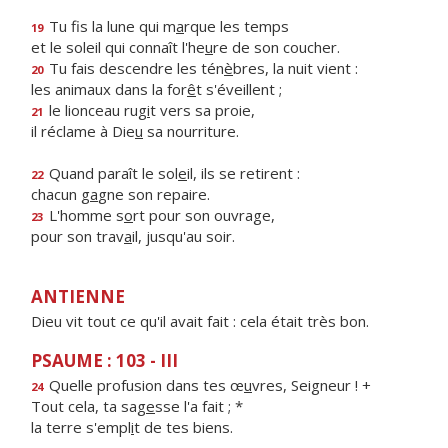
Tu fis la lune qui m
a
rque les temps
19
et le soleil qui connaît l'he
u
re de son coucher.
Tu fais descendre les tén
è
bres, la nuit vient :
20
les animaux dans la for
ê
t s'éveillent ;
le lionceau rug
i
t vers sa proie,
21
il réclame à Die
u
sa nourriture.
Quand paraît le sol
e
il, ils se retirent :
22
chacun g
a
gne son repaire.
L'homme s
o
rt pour son ouvrage,
23
pour son trav
a
il, jusqu'au soir.
ANTIENNE
Dieu vit tout ce qu'il avait fait : cela était très bon.
PSAUME : 103 - III
Quelle profusion dans tes œ
u
vres, Seigneur ! +
24
Tout cela, ta sag
e
sse l'a fait ; *
la terre s'empl
i
t de tes biens.