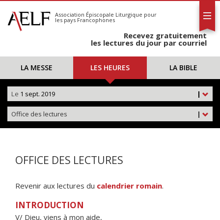
L'AELF
S'abonner
Association Épiscopale Liturgique
pour
les pays Francophones
Calendrier
Recevez gratuitement
Contact
les lectures du jour par courriel
LA MESSE
LES HEURES
LA BIBLE
Le
1 sept. 2019
|
Office des lectures
|
OFFICE DES LECTURES
Revenir aux lectures du
calendrier romain
.
INTRODUCTION
V/ Dieu, viens à mon aide,