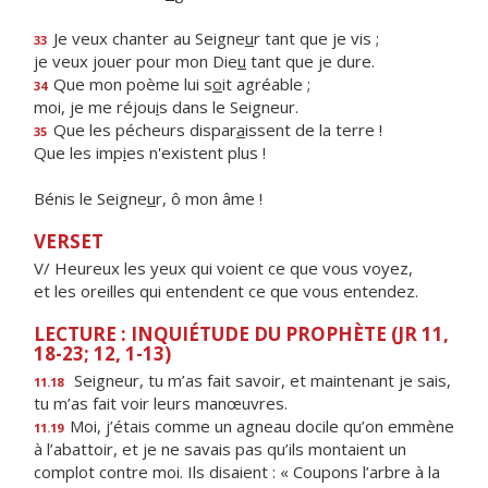
Je veux chanter au Seigne
u
r tant que je vis ;
33
je veux jouer pour mon Die
u
tant que je dure.
Que mon poème lui s
o
it agréable ;
34
moi, je me réjou
i
s dans le Seigneur.
Que les pécheurs dispar
a
issent de la terre !
35
Que les imp
i
es n'existent plus !
Bénis le Seigne
u
r, ô mon âme !
VERSET
V/ Heureux les yeux qui voient ce que vous voyez,
et les oreilles qui entendent ce que vous entendez.
LECTURE : INQUIÉTUDE DU PROPHÈTE (JR 11,
18-23; 12, 1-13)
Seigneur, tu m’as fait savoir, et maintenant je sais,
11.18
tu m’as fait voir leurs manœuvres.
Moi, j’étais comme un agneau docile qu’on emmène
11.19
à l’abattoir, et je ne savais pas qu’ils montaient un
complot contre moi. Ils disaient : « Coupons l’arbre à la