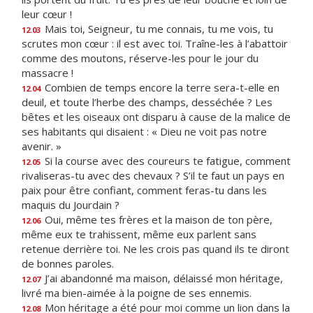
leur cœur !
Mais toi, Seigneur, tu me connais, tu me vois, tu
12.03
scrutes mon cœur : il est avec toi. Traîne-les à l’abattoir
comme des moutons, réserve-les pour le jour du
massacre !
Combien de temps encore la terre sera-t-elle en
12.04
deuil, et toute l’herbe des champs, desséchée ? Les
bêtes et les oiseaux ont disparu à cause de la malice de
ses habitants qui disaient : « Dieu ne voit pas notre
avenir. »
Si la course avec des coureurs te fatigue, comment
12.05
rivaliseras-tu avec des chevaux ? S’il te faut un pays en
paix pour être confiant, comment feras-tu dans les
maquis du Jourdain ?
Oui, même tes frères et la maison de ton père,
12.06
même eux te trahissent, même eux parlent sans
retenue derrière toi. Ne les crois pas quand ils te diront
de bonnes paroles.
J’ai abandonné ma maison, délaissé mon héritage,
12.07
livré ma bien-aimée à la poigne de ses ennemis.
Mon héritage a été pour moi comme un lion dans la
12.08