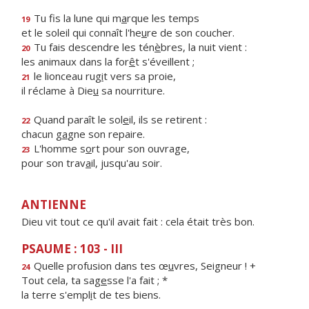
Tu fis la lune qui m
a
rque les temps
19
et le soleil qui connaît l'he
u
re de son coucher.
Tu fais descendre les tén
è
bres, la nuit vient :
20
les animaux dans la for
ê
t s'éveillent ;
le lionceau rug
i
t vers sa proie,
21
il réclame à Die
u
sa nourriture.
Quand paraît le sol
e
il, ils se retirent :
22
chacun g
a
gne son repaire.
L'homme s
o
rt pour son ouvrage,
23
pour son trav
a
il, jusqu'au soir.
ANTIENNE
Dieu vit tout ce qu'il avait fait : cela était très bon.
PSAUME : 103 - III
Quelle profusion dans tes œ
u
vres, Seigneur ! +
24
Tout cela, ta sag
e
sse l'a fait ; *
la terre s'empl
i
t de tes biens.