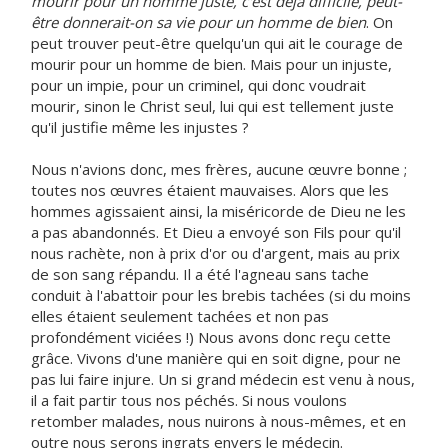
mourir pour un homme juste, c'est déjà difficile, peut-
être donnerait-on sa vie pour un homme de bien
. On
peut trouver peut-être quelqu'un qui ait le courage de
mourir pour un homme de bien. Mais pour un injuste,
pour un impie, pour un criminel, qui donc voudrait
mourir, sinon le Christ seul, lui qui est tellement juste
qu'il justifie même les injustes ?
Nous n'avions donc, mes frères, aucune œuvre bonne ;
toutes nos œuvres étaient mauvaises. Alors que les
hommes agissaient ainsi, la miséricorde de Dieu ne les
a pas abandonnés. Et Dieu a envoyé son Fils pour qu'il
nous rachète, non à prix d'or ou d'argent, mais au prix
de son sang répandu. Il a été l'agneau sans tache
conduit à l'abattoir pour les brebis tachées (si du moins
elles étaient seulement tachées et non pas
profondément viciées !) Nous avons donc reçu cette
grâce. Vivons d'une manière qui en soit digne, pour ne
pas lui faire injure. Un si grand médecin est venu à nous,
il a fait partir tous nos péchés. Si nous voulons
retomber malades, nous nuirons à nous-mêmes, et en
outre nous serons ingrats envers le médecin.