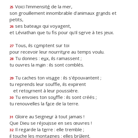
Voici l'immensit
é
de la mer,
25
son grouillement innombrable d'animaux gr
a
nds et
petits,
ses batea
u
x qui voyagent,
26
et Léviathan que tu fis pour qu'il s
e
rve à tes jeux.
Tous, ils c
o
mptent sur toi
27
pour recevoir leur nourrit
u
re au temps voulu.
Tu donnes : e
u
x, ils ramassent ;
28
tu ouvres la m
a
in : ils sont comblés.
Tu caches ton vis
a
ge : ils s'épouvantent ;
29
tu reprends leur souffle, ils expirent
et reto
u
rnent à leur poussière.
Tu envoies ton so
u
ffle : ils sont créés ;
30
tu renouvelles la f
a
ce de la terre.
Gloire au Seigne
u
r à tout jamais !
31
Que Dieu se réjou
i
sse en ses œuvres !
Il regarde la t
e
rre : elle tremble ;
32
il touche les mont
a
gnes : elles brûlent.