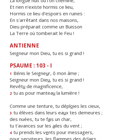
La longue nuit où l'on chemine,
Et rien n'existe hormis ce lieu,
Hormis ce lieu d'espoirs en ruines :
En s'arrêtant dans nos maisons,
Dieu préparait comme un Buisson
La Terre où tomberait le Feu !
ANTIENNE
Seigneur mon Dieu, tu es si grand !
PSAUME : 103 - I
Bénis le Seigne
u
r, ô mon âme ;
1
Seigneur mon Die
u
, tu es si grand !
Revêt
u
de magnificence,
tu as pour mantea
u
la lumière !
2
Comme une tenture, tu dépl
o
ies les cieux,
tu élèves dans leurs ea
u
x tes demeures ;
3
des nuées, tu te f
a
is un char,
tu t'avances sur les
a
iles du vent ;
tu prends les v
e
nts pour messagers,
4
pour serviteurs, les fl
a
mmes des éclairs.