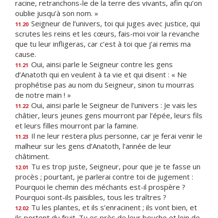
racine, retranchons-le de la terre des vivants, afin qu’on
oublie jusqu’à son nom. »
Seigneur de l’univers, toi qui juges avec justice, qui
11.20
scrutes les reins et les cœurs, fais-moi voir la revanche
que tu leur infligeras, car c’est à toi que j’ai remis ma
cause.
Oui, ainsi parle le Seigneur contre les gens
11.21
d’Anatoth qui en veulent à ta vie et qui disent : « Ne
prophétise pas au nom du Seigneur, sinon tu mourras
de notre main ! »
Oui, ainsi parle le Seigneur de l’univers : Je vais les
11.22
châtier, leurs jeunes gens mourront par l’épée, leurs fils
et leurs filles mourront par la famine.
Il ne leur restera plus personne, car je ferai venir le
11.23
malheur sur les gens d’Anatoth, l’année de leur
châtiment.
Tu es trop juste, Seigneur, pour que je te fasse un
12.01
procès ; pourtant, je parlerai contre toi de jugement :
Pourquoi le chemin des méchants est-il prospère ?
Pourquoi sont-ils paisibles, tous les traîtres ?
Tu les plantes, et ils s’enracinent ; ils vont bien, et
12.02
ils portent du fruit. Tu es près de leur bouche et loin de