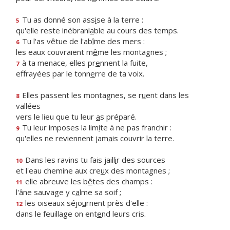
Tu as donné son ass
i
se à la terre :
5
qu'elle reste inébranl
a
ble au cours des temps.
Tu l'as vêtue de l'ab
î
me des mers :
6
les eaux couvraient m
ê
me les montagnes ;
à ta menace, elles pr
e
nnent la fuite,
7
effrayées par le tonn
e
rre de ta voix.
Elles passent les montagnes, se r
u
ent dans les
8
vallées
vers le lieu que tu leur
a
s préparé.
Tu leur imposes la lim
i
te à ne pas franchir :
9
qu'elles ne reviennent jam
a
is couvrir la terre.
Dans les ravins tu fais jaill
i
r des sources
10
et l'eau chemine aux cre
u
x des montagnes ;
elle abreuve les b
ê
tes des champs :
11
l'âne sauvage y c
a
lme sa soif ;
les oiseaux séjo
u
rnent près d'elle :
12
dans le feuillage on ent
e
nd leurs cris.