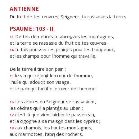
ANTIENNE
Du fruit de tes œuvres, Seigneur, tu rassasies la terre.
PSAUME : 103 - II
De tes demeures tu abre
u
ves les montagnes,
13
et la terre se rassasie du fru
i
t de tes œuvres ;
tu fais pousser les prair
i
es pour les troupeaux,
14
et les champs pour l'h
o
mme qui travaille.
De la terre il t
i
re son pain :
le vin qui réjou
i
t le cœur de l'homme,
15
l'huile qui adouc
i
t son visage,
et le pain qui fortif
e le cœur de l'homme.
Les arbres du Seigne
u
r se rassasient,
16
les cèdres qu'il a plant
é
s au Liban ;
c'est là que vient nich
e
r le passereau,
17
et la cigogne a sa mais
o
n dans les cyprès ;
aux chamois, les ha
u
tes montagnes,
18
aux marmottes, l'abr
i
des rochers.