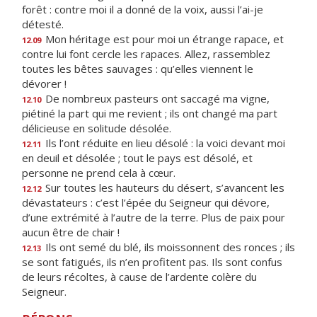
forêt : contre moi il a donné de la voix, aussi l’ai-je
détesté.
Mon héritage est pour moi un étrange rapace, et
12.09
contre lui font cercle les rapaces. Allez, rassemblez
toutes les bêtes sauvages : qu’elles viennent le
dévorer !
De nombreux pasteurs ont saccagé ma vigne,
12.10
piétiné la part qui me revient ; ils ont changé ma part
délicieuse en solitude désolée.
Ils l’ont réduite en lieu désolé : la voici devant moi
12.11
en deuil et désolée ; tout le pays est désolé, et
personne ne prend cela à cœur.
Sur toutes les hauteurs du désert, s’avancent les
12.12
dévastateurs : c’est l’épée du Seigneur qui dévore,
d’une extrémité à l’autre de la terre. Plus de paix pour
aucun être de chair !
Ils ont semé du blé, ils moissonnent des ronces ; ils
12.13
se sont fatigués, ils n’en profitent pas. Ils sont confus
de leurs récoltes, à cause de l’ardente colère du
Seigneur.