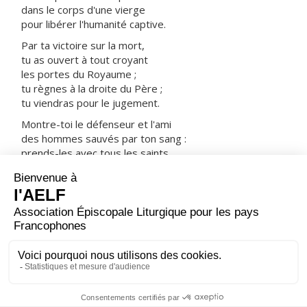
dans le corps d'une vierge
pour libérer l'humanité captive.
Par ta victoire sur la mort,
tu as ouvert à tout croyant
les portes du Royaume ;
tu règnes à la droite du Père ;
tu viendras pour le jugement.
Montre-toi le défenseur et l'ami
des hommes sauvés par ton sang :
prends-les avec tous les saints
dans ta joie et dans ta lumière.
ORAISON
Dieu puissant de qui vient tout don parfait, enracine en
nos cœurs l'amour de ton nom ; resserre nos liens avec
toi, pour développer ce qui est bon en nous ; veille sur
nous avec sollicitude, pour protéger ce que tu as fait
grandir.