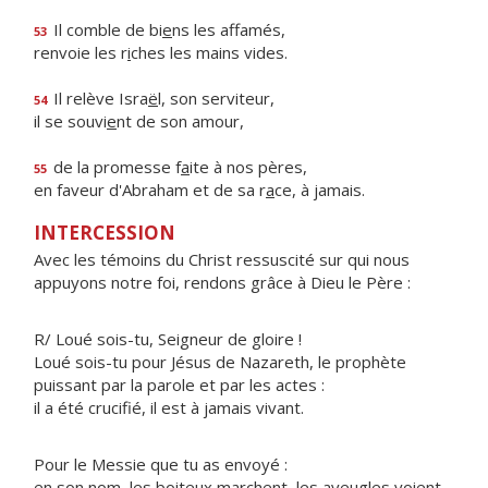
Il comble de bi
e
ns les affamés,
53
renvoie les r
i
ches les mains vides.
Il relève Isra
ë
l, son serviteur,
54
il se souvi
e
nt de son amour,
de la promesse f
a
ite à nos pères,
55
en faveur d'Abraham et de sa r
a
ce, à jamais.
INTERCESSION
Avec les témoins du Christ ressuscité sur qui nous
appuyons notre foi, rendons grâce à Dieu le Père :
R/ Loué sois-tu, Seigneur de gloire !
Loué sois-tu pour Jésus de Nazareth, le prophète
puissant par la parole et par les actes :
il a été crucifié, il est à jamais vivant.
Pour le Messie que tu as envoyé :
en son nom, les boiteux marchent, les aveugles voient,