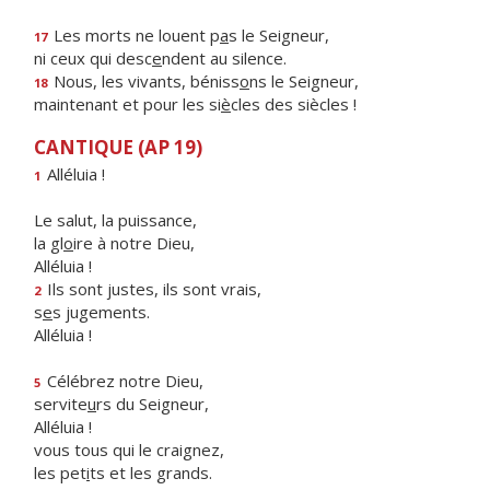
Les morts ne louent p
a
s le Seigneur,
17
ni ceux qui desc
e
ndent au silence.
Nous, les vivants, béniss
o
ns le Seigneur,
18
maintenant et pour les si
è
cles des siècles !
CANTIQUE (AP 19)
Alléluia !
1
Le salut, la puissance,
la gl
o
ire à notre Dieu,
Alléluia !
Ils sont justes, ils sont vrais,
2
s
e
s jugements.
Alléluia !
Célébrez notre Dieu,
5
servite
u
rs du Seigneur,
Alléluia !
vous tous qui le craignez,
les pet
i
ts et les grands.