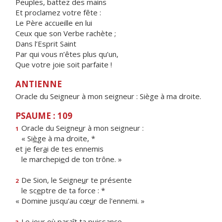
Peuples, battez des mains
Et proclamez votre fête :
Le Père accueille en lui
Ceux que son Verbe rachète ;
Dans l’Esprit Saint
Par qui vous n’êtes plus qu’un,
Que votre joie soit parfaite !
ANTIENNE
Oracle du Seigneur à mon seigneur : Siège à ma droite.
PSAUME : 109
Oracle du Seigne
u
r à mon seigneur :
1
« Si
è
ge à ma droite, *
et je fer
a
i de tes ennemis
le marchepi
e
d de ton trône. »
De Sion, le Seigne
u
r te présente
2
le sc
e
ptre de ta force : *
« Domine jusqu'au cœ
u
r de l'ennemi. »
Le jour où par
a
ît ta puissance,