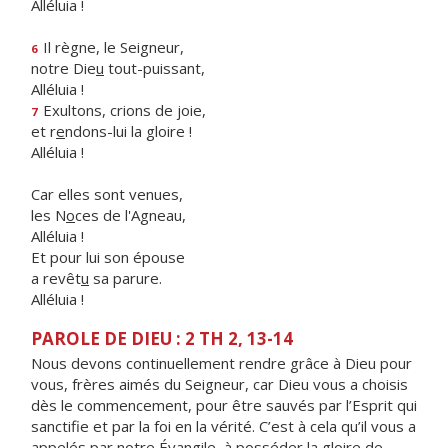
Alléluia !
Il règne, le Seigneur,
6
notre Die
u
tout-puissant,
Alléluia !
Exultons, crions de joie,
7
et r
e
ndons-lui la gloire !
Alléluia !
Car elles sont venues,
les N
o
ces de l'Agneau,
Alléluia !
Et pour lui son épouse
a revêt
u
sa parure.
Alléluia !
PAROLE DE DIEU : 2 TH 2, 13-14
Nous devons continuellement rendre grâce à Dieu pour
vous, frères aimés du Seigneur, car Dieu vous a choisis
dès le commencement, pour être sauvés par l’Esprit qui
sanctifie et par la foi en la vérité. C’est à cela qu’il vous a
appelés par notre Évangile, à posséder la gloire de