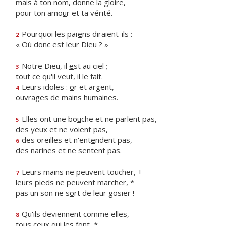
mais à ton nom, donne la gloire,
pour ton amo
u
r et ta vérité.
Pourquoi les paï
e
ns diraient-ils :
2
« Où d
o
nc est leur Dieu ? »
Notre Dieu, il
e
st au ciel ;
3
tout ce qu'il ve
u
t, il le fait.
Leurs idoles :
o
r et argent,
4
ouvrages de m
a
ins humaines.
Elles ont une bo
u
che et ne parlent pas,
5
des ye
u
x et ne voient pas,
des oreilles et n'ent
e
ndent pas,
6
des narines et ne s
e
ntent pas.
Leurs mains ne peuvent toucher, +
7
leurs pieds ne pe
u
vent marcher, *
pas un son ne s
o
rt de leur gosier !
Qu'ils deviennent comme elles,
8
tous ce
u
x qui les font, *