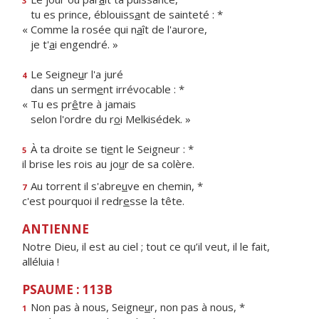
3
tu es prince, éblouiss
a
nt de sainteté : *
« Comme la rosée qui n
a
ît de l'aurore,
je t'
a
i engendré. »
Le Seigne
u
r l'a juré
4
dans un serm
e
nt irrévocable : *
« Tu es pr
ê
tre à jamais
selon l'ordre du r
o
i Melkisédek. »
À ta droite se ti
e
nt le Seigneur : *
5
il brise les rois au jo
u
r de sa colère.
Au torrent il s'abre
u
ve en chemin, *
7
c'est pourquoi il redr
e
sse la tête.
ANTIENNE
Notre Dieu, il est au ciel ; tout ce qu’il veut, il le fait,
alléluia !
PSAUME : 113B
Non pas à nous, Seigne
u
r, non pas à nous, *
1