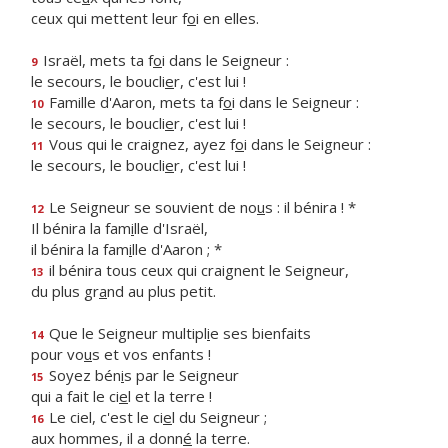
ceux qui mettent leur f
o
i en elles.
Israël, mets ta f
o
i dans le Seigneur :
9
le secours, le boucli
e
r, c'est lui !
Famille d'Aaron, mets ta f
o
i dans le Seigneur :
10
le secours, le boucli
e
r, c'est lui !
Vous qui le craignez, ayez f
o
i dans le Seigneur :
11
le secours, le boucli
e
r, c'est lui !
Le Seigneur se souvient de no
u
s : il bénira ! *
12
Il bénira la fam
i
lle d'Israël,
il bénira la fam
i
lle d'Aaron ; *
il bénira tous ceux qui craignent le Seigneur,
13
du plus gr
a
nd au plus petit.
Que le Seigneur multipl
i
e ses bienfaits
14
pour vo
u
s et vos enfants !
Soyez bén
i
s par le Seigneur
15
qui a fait le ci
e
l et la terre !
Le ciel, c'est le ci
e
l du Seigneur ;
16
aux hommes, il a donn
é
la terre.