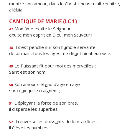
montré son amour, dans le Christ il nous a fait renaître,
alléluia.
CANTIQUE DE MARIE (LC 1)
Mon âme ex
a
lte le Seigneur,
47
exulte mon esprit en Die
u
, mon Sauveur !
Il s'est penché sur son h
u
mble servante ;
48
désormais, tous les âges me dir
o
nt bienheureuse.
Le Puissant fit pour m
o
i des merveilles ;
49
S
a
int est son nom !
Son amour s'ét
e
nd d'âge en âge
50
sur ce
u
x qui le craignent ;
Déployant la f
o
rce de son bras,
51
il disp
e
rse les superbes.
Il renverse les puiss
a
nts de leurs trônes,
52
il él
è
ve les humbles.