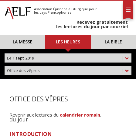
L'AELF
S'abonner
Association Épiscopale Liturgique
pour
les pays Francophones
Calendrier
Recevez gratuitement
Contact
les lectures du jour par courriel
LA MESSE
LES HEURES
LA BIBLE
Le
1 sept. 2019
|
Office des vêpres
|
OFFICE DES VÊPRES
Revenir aux lectures du
calendrier romain
.
du jour
INTRODUCTION