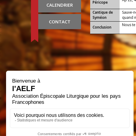
Péricope
CALENDRIER
Cantique de
Sauve-n
Syméon
quand no
CONTACT
Nous te
Conclusion