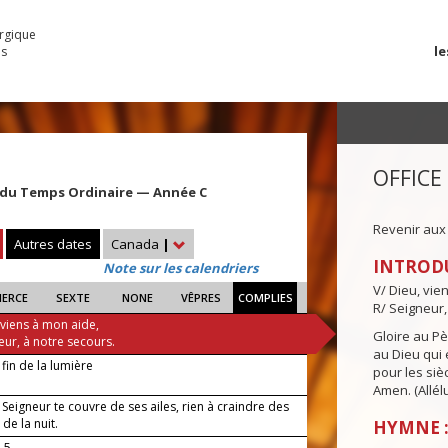
urgique
le
es
OFFICE
du Temps Ordinaire — Année C
Revenir aux
Autres dates
Canada
|
INTROD
Note sur les calendriers
V/ Dieu, vie
IERCE
SEXTE
NONE
VÊPRES
COMPLIES
R/ Seigneur,
 viens à mon aide,
Gloire au Pèr
eur, à notre secours.
au Dieu qui e
 fin de la lumière
pour les siè
Amen. (Allélu
Seigneur te couvre de ses ailes, rien à craindre des
 de la nuit.
HYMNE :
-5