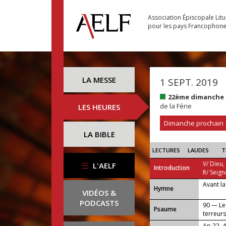
Association Épiscopale Lit
pour les pays Francophon
LA MESSE
1 SEPT. 2019
22ème dimanche 
de la Férie
LES HEURES
Dimanche prochain
LA BIBLE
LECTURES
LAUDES
T
V/ Dieu,
L'AELF
Introduction
R/ Seign
Avant la
...
Hymne
VIDÉOS &
PODCASTS
90 — Le 
Psaume
terreurs
Ap 22, 4