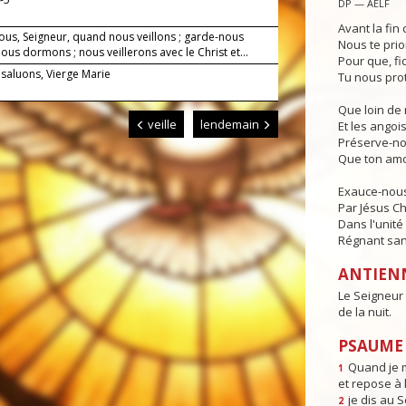
DP — AELF
Avant la fin 
ous, Seigneur, quand nous veillons ; garde-nous
Nous te prio
us dormons ; nous veillerons avec le Christ et...
Pour que, fi
 saluons, Vierge Marie
Tu nous pro
Que loin de 
veille
lendemain
Et les angois
Préserve-no
Que ton amo
Exauce-nous,
Par Jésus Ch
Dans l'unité 
Régnant sans
ANTIEN
Le Seigneur 
de la nuit.
PSAUME 
Quand je m
1
et repose à l
je dis au 
2