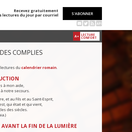
Recevez gratuitement
S'ABONNER
s lectures du jour par courriel
API
LECTURE
A+
CONFORT
 DES COMPLIES
 lectures du
calendrier romain
.
UCTION
ns à mon aide,
 à notre secours.
e, et au Fils et au Saint-Esprit,
st, qui était et qui vient,
cles des siècles.
ia.)
 AVANT LA FIN DE LA LUMIÈRE