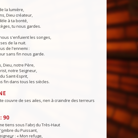
de la lumière,
ns, Dieu créateur,
dèle à ta bonté,
tèges, tu nous gardes.
nous s'enfuient les songes,
ses de la nuit.
us de l'ennemi :
ur sans fin nous garde.
 Dieu, notre Père,
rist, notre Seigneur,
du Saint-Esprit,
 fin dans tous les siècles.
NE
te couvre de ses ailes, rien à craindre des terreurs
: 90
e tiens sous l'abr
i
du Très-Haut
'
o
mbre du Puissant,
Seigne
u
r : « Mon refuge,