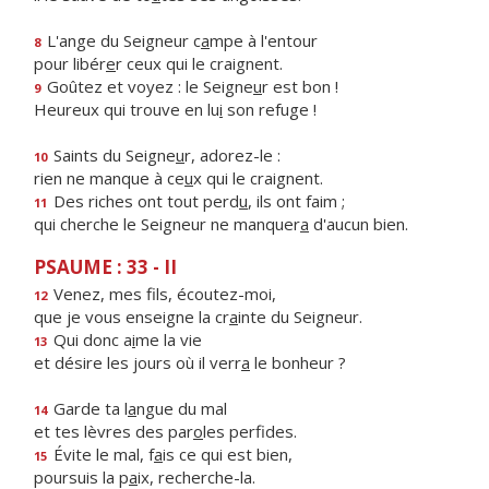
L'ange du Seigneur c
a
mpe à l'entour
8
pour libér
e
r ceux qui le craignent.
Goûtez et voyez : le Seigne
u
r est bon !
9
Heureux qui trouve en lu
i
son refuge !
Saints du Seigne
u
r, adorez-le :
10
rien ne manque à ce
u
x qui le craignent.
Des riches ont tout perd
u
, ils ont faim ;
11
qui cherche le Seigneur ne manquer
a
d'aucun bien.
PSAUME : 33 - II
Venez, mes f
ls, écoutez-moi,
12
que je vous enseigne la cr
a
inte du Seigneur.
Qui donc a
i
me la vie
13
et désire les jours où il verr
a
le bonheur ?
Garde ta l
a
ngue du mal
14
et tes lèvres des par
o
les perfides.
Évite le mal, f
a
is ce qui est bien,
15
poursuis la p
a
ix, recherche-la.