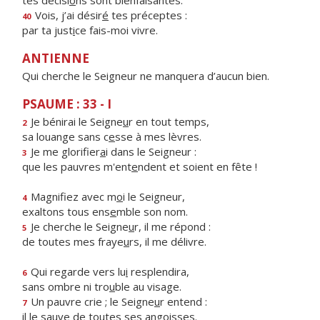
tes décisi
o
ns sont bienfaisantes.
Vois, j’ai désir
é
tes préceptes :
40
par ta just
i
ce fais-moi vivre.
ANTIENNE
Qui cherche le Seigneur ne manquera d’aucun bien.
PSAUME : 33 - I
Je bénirai le Seigne
u
r en tout temps,
2
sa louange sans c
e
sse à mes lèvres.
Je me glorifier
a
i dans le Seigneur :
3
que les pauvres m'ent
e
ndent et soient en fête !
Magnifiez avec m
o
i le Seigneur,
4
exaltons tous ens
e
mble son nom.
Je cherche le Seigne
u
r, il me répond :
5
de toutes mes fraye
u
rs, il me délivre.
Qui regarde vers lu
i
resplendira,
6
sans ombre ni tro
u
ble au visage.
Un pauvre crie ; le Seigne
u
r entend :
7
il le sauve de to
u
tes ses angoisses.