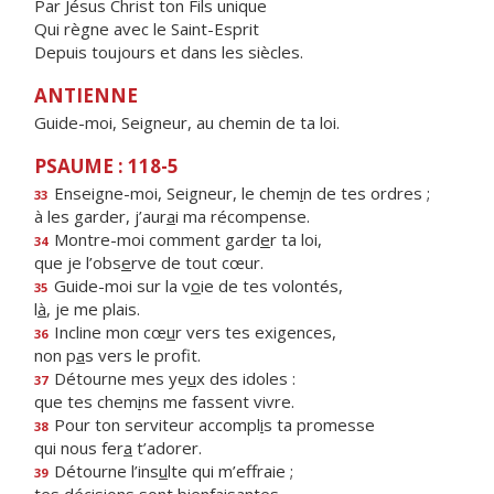
Par Jésus Christ ton Fils unique
Qui règne avec le Saint-Esprit
Depuis toujours et dans les siècles.
ANTIENNE
Guide-moi, Seigneur, au chemin de ta loi.
PSAUME : 118-5
Enseigne-moi, Seigneur, le chem
i
n de tes ordres ;
33
à les garder, j’aur
a
i ma récompense.
Montre-moi comment gard
e
r ta loi,
34
que je l’obs
e
rve de tout cœur.
Guide-moi sur la v
o
ie de tes volontés,
35
l
à
, je me plais.
Incline mon cœ
u
r vers tes exigences,
36
non p
a
s vers le profit.
Détourne mes ye
u
x des idoles :
37
que tes chem
i
ns me fassent vivre.
Pour ton serviteur accompl
i
s ta promesse
38
qui nous fer
a
t’adorer.
Détourne l’ins
u
lte qui m’effraie ;
39