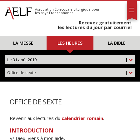
L'AELF
S'abonner
Association Épiscopale Liturgique
pour
les pays Francophones
Calendrier
Recevez gratuitement
Contact
les lectures du jour par courriel
LA MESSE
LES HEURES
LA BIBLE
Le
31 août 2019
|
Office de sexte
|
OFFICE DE SEXTE
Revenir aux lectures du
calendrier romain
.
INTRODUCTION
V/ Dieu, viens à mon aide,