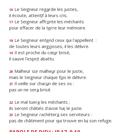
Le Seigneur reg
a
rde les justes,
16
il écoute, attent
i
f à leurs cris.
Le Seigneur affr
o
nte les méchants
17
pour effacer de la t
e
rre leur mémoire.
Le Seigneur ent
e
nd ceux qui l'appellent :
18
de toutes leurs ang
o
isses, il les délivre.
Il est proche du cœ
u
r brisé,
19
il sauve l'espr
i
t abattu.
Malheur sur malhe
u
r pour le juste,
20
mais le Seigneur chaque f
o
is le délivre.
Il veille sur chac
u
n de ses os :
21
pas un ne ser
a
brisé.
Le mal tuer
a
les méchants ;
22
ils seront châtiés d'avoir ha
ï
le juste.
Le Seigneur rachèter
a
ses serviteurs :
23
pas de châtiment pour qui trouve en lu
i
son refuge.