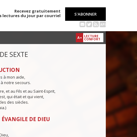
Recevez gratuitement
S'ABONNER
s lectures du jour par courriel
API
LECTURE
A+
CONFORT
 DE SEXTE
UCTION
ns à mon aide,
 à notre secours.
e, et au Fils et au Saint-Esprit,
st, qui était et qui vient,
cles des siècles.
ia.)
 ÉVANGILE DE DIEU
Dieu,