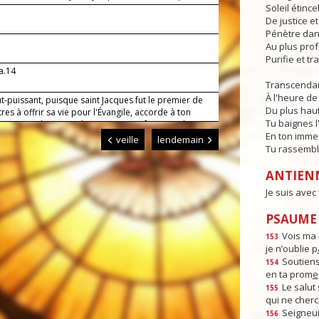
Soleil étince
De justice e
Pénètre dans
Au plus pro
Purifie et t
a.14
Transcendan
À l'heure de 
t-puissant, puisque saint Jacques fut le premier de
Du plus haut
res à offrir sa vie pour l'Évangile, accorde à ton
Tu baignes l
de trouver dans son témoignage une force, et dans sa
En ton imme
ion un appui.
veille
lendemain
Tu rassembl
ANTIEN
Je suis avec
PSAUME :
Vois ma 
153
je n’oublie p
Soutiens
154
en ta prom
e
Le salut 
155
qui ne cherc
Seigneur
156