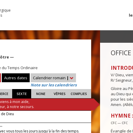
urgique
le
es
OFFICE
pôtre —
INTROD
e du Temps Ordinaire
V/ Dieu, vie
Autres dates
Calendrier romain
|
R/ Seigneur,
Note sur les calendriers
Gloire au Pèr
au Dieu qui e
IERCE
SEXTE
NONE
VÊPRES
COMPLIES
pour les siè
 viens à mon aide,
Amen. (Allélu
eur, à notre secours.
e de Dieu
HYMNE :
CFC — CFC
 —
Évangile de 
avec vous tous les jours jusqu'à la fin des temps.