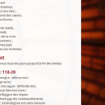
lant
t d'amour,
 nos vies ;
fond des cœurs,
ransforme.
te clarté,
midi.
 de la croix
'univers ;
nse paix
es les hommes.
NE
 vous tous les jours jusqu'à la fin des temps.
 118-20
mis
è
re : délivre-moi ;
a
s ta loi.
 ma ca
u
se : défends-moi,
sse fais-moi vivre !
s’él
o
igne des impies
hent p
a
s tes commandements.
, ta tendr
e
sse est sans mesure :