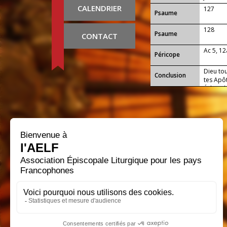
CALENDRIER
127
Psaume
128
Psaume
CONTACT
Ac 5, 12
Péricope
Dieu tou
Conclusion
tes Apôt
Église 
protect