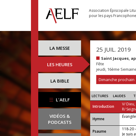
Association Épiscopale Lit
pour les pays Francophon
LA MESSE
25 JUIL. 2019
Saint Jacques, a
Fête
LES HEURES
jeudi, 16ème Semain
Dimanche prochain
LA BIBLE
LECTURES
LAUDES
T
L'AELF
V/ Dieu,
Introduction
R/ Seign
VIDÉOS &
Évangil
...
Hymne
PODCASTS
118-20
Psaume
Je suis 