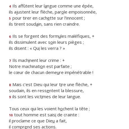
Ils affûtent leur l
a
ngue comme une épée,
4
ils ajustent leur flèche, par
o
le empoisonnée,
pour tirer en cach
e
tte sur l’innocent ;
5
ils tirent soud
a
in, sans rien craindre.
Ils se forgent des form
u
les maléfiques, +
6
ils dissimulent avec s
o
in leurs pièges ;
ils disent : « Qu
i
les verra ? »
Ils mach
i
nent leur crime : +
7
Notre machinati
o
n est parfaite ;
le cœur de chacun deme
u
re impénétrable !
Mais c’est Dieu qui leur t
i
re une flèche, +
8
soudain, ils en ress
e
ntent la blessure,
ils sont les vict
i
mes de leur langue.
9
Tous ceux qui les voient h
o
chent la tête ;
tout homme est sais
i
de crainte :
10
il proclame ce que Die
u
a fait,
il compr
e
nd ses actions.