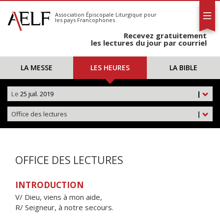
L'AELF
S'abonner
Association Épiscopale Liturgique
pour
les pays Francophones
Calendrier
Recevez gratuitement
Contact
les lectures du jour par courriel
LA MESSE
LES HEURES
LA BIBLE
Le
25 juil. 2019
|
Office des lectures
|
OFFICE DES LECTURES
INTRODUCTION
V/ Dieu, viens à mon aide,
R/ Seigneur, à notre secours.