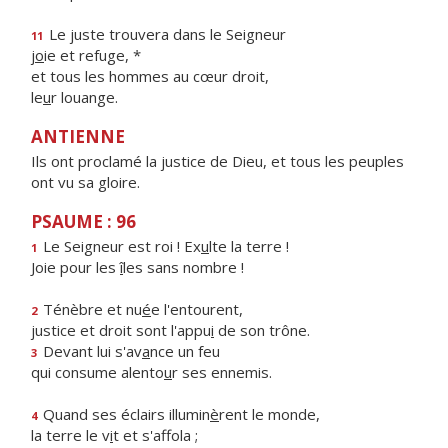
Le juste trouvera dans le Seigneur
11
j
o
ie et refuge, *
et tous les hommes au cœur droit,
le
u
r louange.
ANTIENNE
Ils ont proclamé la justice de Dieu, et tous les peuples
ont vu sa gloire.
PSAUME : 96
Le Seigneur est roi ! Ex
u
lte la terre !
1
Joie pour les
î
les sans nombre !
Ténèbre et nu
é
e l'entourent,
2
justice et droit sont l'appu
i
de son trône.
Devant lui s'av
a
nce un feu
3
qui consume alento
u
r ses ennemis.
Quand ses éclairs illumin
è
rent le monde,
4
la terre le v
i
t et s'affola ;