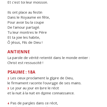
Et c'est toi leur moisson.
Ils ont place au festin
Dans le Royaume en fête,
Pour avoir bu la coupe
De l'amour partagé.
Tu leur montres le Père
Et ta joie les habite,
Ô Jésus, Fils de Dieu !
ANTIENNE
La parole de vérité retentit dans le monde entier :
Christ est ressuscité !
PSAUME : 18A
Les cieux proclament la gl
o
ire de Dieu,
2
le firmament raconte l'ouvr
a
ge de ses mains.
Le jour au jour en l
i
vre le récit
3
et la nuit à la nuit en d
o
nne connaissance.
Pas de par
o
les dans ce récit,
4