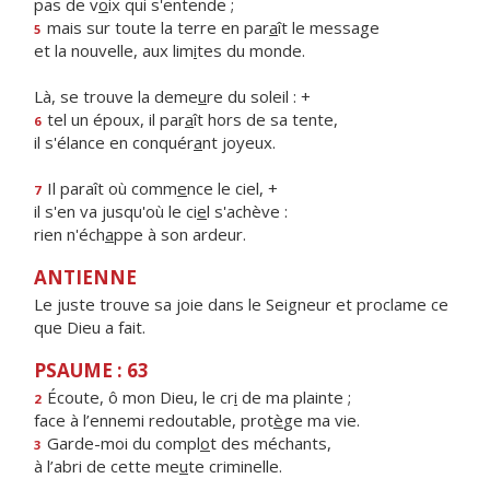
pas de v
o
ix qui s'entende ;
mais sur toute la terre en par
a
ît le message
5
et la nouvelle, aux lim
i
tes du monde.
Là, se trouve la deme
u
re du soleil : +
tel un époux, il par
a
ît hors de sa tente,
6
il s'élance en conquér
a
nt joyeux.
Il paraît où comm
e
nce le ciel, +
7
il s'en va jusqu'où le ci
e
l s'achève :
rien n'éch
a
ppe à son ardeur.
ANTIENNE
Le juste trouve sa joie dans le Seigneur et proclame ce
que Dieu a fait.
PSAUME : 63
Écoute, ô mon Dieu, le cr
i
de ma plainte ;
2
face à l’ennemi redoutable, prot
è
ge ma vie.
Garde-moi du compl
o
t des méchants,
3
à l’abri de cette me
u
te criminelle.