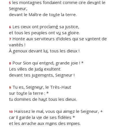
les montagnes fondaient comme cire dev
a
nt le
5
Seigneur,
devant le Maître de to
u
te la terre.
Les cieux ont proclam
é
sa justice,
6
et tous les peuples ont v
u
sa gloire.
Honte aux serviteurs d'idoles qui se v
a
ntent de
7
vanités !
À genoux devant lu
i
, tous les dieux !
Pour Sion qui ent
e
nd, grande joie ! *
8
Les villes de Jud
a
exultent
devant tes jugem
e
nts, Seigneur !
Tu es, Seigne
u
r, le Très-Haut
9
sur to
u
te la terre : *
tu domines de ha
u
t tous les dieux.
Haïssez le mal, vous qui aim
e
z le Seigneur, +
10
car il garde la v
i
e de ses fidèles *
et les arrache aux m
a
ins des impies.