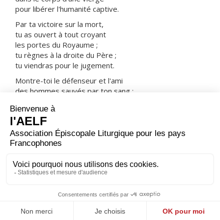
pour libérer l'humanité captive.
Par ta victoire sur la mort,
tu as ouvert à tout croyant
les portes du Royaume ;
tu règnes à la droite du Père ;
tu viendras pour le jugement.
Montre-toi le défenseur et l'ami
des hommes sauvés par ton sang :
prends-les avec tous les saints
dans ta joie et dans ta lumière.
ORAISON
Dieu tout-puissant, puisque saint Jacques fut le premier
de tes Apôtres à offrir sa vie pour l'Évangile, accorde à
ton Église de trouver dans son témoignage une force,
et dans sa protection un appui.