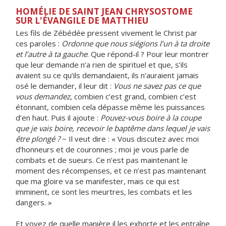
HOMÉLIE DE SAINT JEAN CHRYSOSTOME
SUR L'ÉVANGILE DE MATTHIEU
Les fils de Zébédée pressent vivement le Christ par
ces paroles :
Ordonne que nous siégions l’un à ta droite
et l’autre à ta gauche
. Que répond-il ? Pour leur montrer
que leur demande n’a rien de spirituel et que, s’ils
avaient su ce qu’ils demandaient, ils n’auraient jamais
osé le demander, il leur dit :
Vous ne savez pas ce que
vous demandez
, combien c’est grand, combien c’est
étonnant, combien cela dépasse même les puissances
d’en haut. Puis il ajoute :
Pouvez-vous boire à la coupe
que je vais boire, recevoir le baptême dans lequel je vais
être plongé ?
~ Il veut dire : « Vous discutez avec moi
d’honneurs et de couronnes ; moi je vous parle de
combats et de sueurs. Ce n’est pas maintenant le
moment des récompenses, et ce n’est pas maintenant
que ma gloire va se manifester, mais ce qui est
imminent, ce sont les meurtres, les combats et les
dangers. »
Et voyez de quelle manière il les exhorte et les entraîne