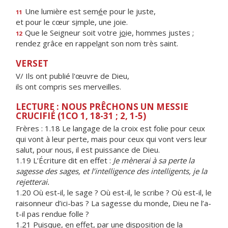
Une lumière est sem
é
e pour le juste,
11
et pour le cœur s
i
mple, une joie.
Que le Seigneur soit votre j
o
ie, hommes justes ;
12
rendez grâce en rappel
a
nt son nom très saint.
VERSET
V/ Ils ont publié l'œuvre de Dieu,
ils ont compris ses merveilles.
LECTURE : NOUS PRÊCHONS UN MESSIE
CRUCIFIÉ (1CO 1, 18-31 ; 2, 1-5)
Frères :
1.18 Le langage de la croix est folie pour ceux
qui vont à leur perte, mais pour ceux qui vont vers leur
salut, pour nous, il est puissance de Dieu.
1.19 L’Écriture dit en effet :
Je mènerai à sa perte la
sagesse des sages, et l’intelligence des intelligents, je la
rejetterai.
1.20 Où est-il, le sage ? Où est-il, le scribe ? Où est-il, le
raisonneur d’ici-bas ? La sagesse du monde, Dieu ne l’a-
t-il pas rendue folle ?
1.21 Puisque, en effet, par une disposition de la