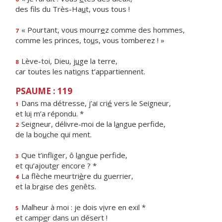
des fils du Très-Ha
u
t, vous tous !
« Pourtant, vous mourr
e
z comme des hommes,
7
comme les princes, to
u
s, vous tomberez ! »
Lève-toi, Dieu, j
u
ge la terre,
8
car toutes les nati
o
ns t’appartiennent.
PSAUME : 119
Dans ma détresse, j’ai cri
é
vers le Seigneur,
1
et lu
i
m’a répondu. *
Seigneur, délivre-moi de la l
a
ngue perfide,
2
de la bo
u
che qui ment.
Que t’infliger, ô l
a
ngue perfide,
3
et qu’ajout
e
r encore ? *
La flèche meurtri
è
re du guerrier,
4
et la br
a
ise des genêts.
Malheur à moi : je dois v
i
vre en exil *
5
et camp
e
r dans un désert !