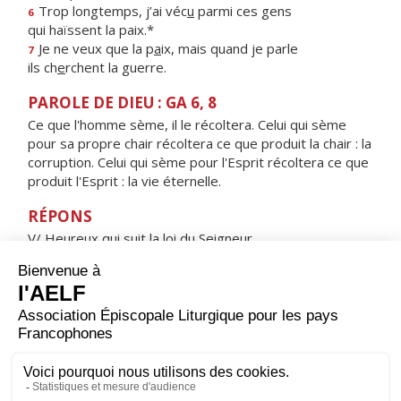
Trop longtemps, j’ai véc
u
parmi ces gens
6
qui haïssent la paix.*
Je ne veux que la p
a
ix, mais quand je parle
7
ils ch
e
rchent la guerre.
PAROLE DE DIEU : GA 6, 8
Ce que l'homme sème, il le récoltera. Celui qui sème
pour sa propre chair récoltera ce que produit la chair : la
corruption. Celui qui sème pour l'Esprit récoltera ce que
produit l'Esprit : la vie éternelle.
RÉPONS
V/ Heureux qui suit la loi du Seigneur,
heureux qui le cherche de tout cœur.
ORAISON
Seigneur notre Dieu, c'est à Marie Madeleine que ton
Fils bien-aimé a confié la première annonce de la joie
pascale ; accorde-nous, à sa prière et à son exemple, la
grâce d'annoncer le Christ ressuscité et de le
contempler un jour dans ta gloire. Lui qui règne.