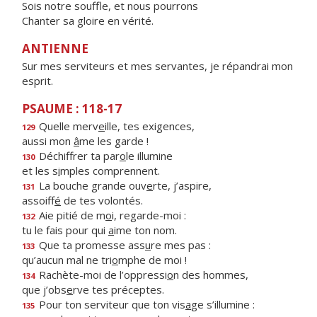
Sois notre souffle, et nous pourrons
Chanter sa gloire en vérité.
ANTIENNE
Sur mes serviteurs et mes servantes, je répandrai mon
esprit.
PSAUME : 118-17
Quelle merv
e
ille, tes exigences,
129
aussi mon
â
me les garde !
Déchiffrer ta par
o
le illumine
130
et les s
i
mples comprennent.
La bouche grande ouv
e
rte, j’aspire,
131
assoiff
é
de tes volontés.
Aie pitié de m
o
i, regarde-moi :
132
tu le fais pour qui
a
ime ton nom.
Que ta promesse ass
u
re mes pas :
133
qu’aucun mal ne tri
o
mphe de moi !
Rachète-moi de l’oppressi
o
n des hommes,
134
que j’obs
e
rve tes préceptes.
Pour ton serviteur que ton vis
a
ge s’illumine :
135