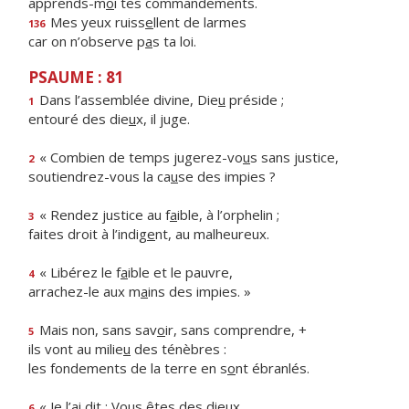
apprends-m
o
i tes commandements.
Mes yeux ruiss
e
llent de larmes
136
car on n’observe p
a
s ta loi.
PSAUME : 81
Dans l’assemblée divine, Die
u
préside ;
1
entouré des die
u
x, il juge.
« Combien de temps jugerez-vo
u
s sans justice,
2
soutiendrez-vous la ca
u
se des impies ?
« Rendez justice au f
a
ible, à l’orphelin ;
3
faites droit à l’indig
e
nt, au malheureux.
« Libérez le f
a
ible et le pauvre,
4
arrachez-le aux m
a
ins des impies. »
Mais non, sans sav
o
ir, sans comprendre, +
5
ils vont au milie
u
des ténèbres :
les fondements de la terre en s
o
nt ébranlés.
« Je l’ai dit : Vous
ê
tes des dieux,
6