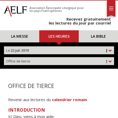
L'AELF
S'abonner
Association Épiscopale Liturgique
pour
les pays Francophones
Calendrier
Recevez gratuitement
Contact
les lectures du jour par courriel
LA MESSE
LES HEURES
LA BIBLE
Le
22 juil. 2019
|
Office de tierce
|
OFFICE DE TIERCE
Revenir aux lectures du
calendrier romain
.
INTRODUCTION
V/ Dieu, viens à mon aide,