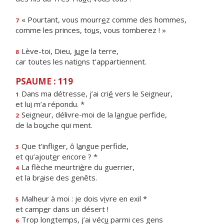
« Pourtant, vous mourr
e
z comme des hommes,
7
comme les princes, to
u
s, vous tomberez ! »
Lève-toi, Dieu, j
u
ge la terre,
8
car toutes les nati
o
ns t’appartiennent.
PSAUME : 119
Dans ma détresse, j’ai cri
é
vers le Seigneur,
1
et lu
i
m’a répondu. *
Seigneur, délivre-moi de la l
a
ngue perfide,
2
de la bo
u
che qui ment.
Que t’infliger, ô l
a
ngue perfide,
3
et qu’ajout
e
r encore ? *
La flèche meurtri
è
re du guerrier,
4
et la br
a
ise des genêts.
Malheur à moi : je dois v
i
vre en exil *
5
et camp
e
r dans un désert !
Trop longtemps, j’ai véc
u
parmi ces gens
6