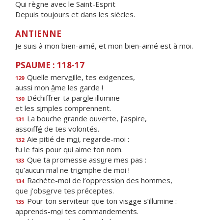
Qui règne avec le Saint-Esprit
Depuis toujours et dans les siècles.
ANTIENNE
Je suis à mon bien-aimé, et mon bien-aimé est à moi.
PSAUME : 118-17
Quelle merv
e
ille, tes exigences,
129
aussi mon
â
me les garde !
Déchiffrer ta par
o
le illumine
130
et les s
i
mples comprennent.
La bouche grande ouv
e
rte, j’aspire,
131
assoiff
é
de tes volontés.
Aie pitié de m
o
i, regarde-moi :
132
tu le fais pour qui
a
ime ton nom.
Que ta promesse ass
u
re mes pas :
133
qu’aucun mal ne tri
o
mphe de moi !
Rachète-moi de l’oppressi
o
n des hommes,
134
que j’obs
e
rve tes préceptes.
Pour ton serviteur que ton vis
a
ge s’illumine :
135
apprends-m
o
i tes commandements.