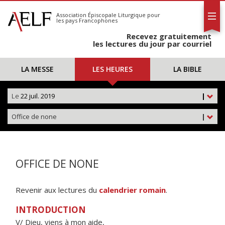
L'AELF
S'abonner
Association Épiscopale Liturgique
pour
les pays Francophones
Calendrier
Recevez gratuitement
Contact
les lectures du jour par courriel
LA MESSE
LES HEURES
LA BIBLE
Le
22 juil. 2019
|
Office de none
|
OFFICE DE NONE
Revenir aux lectures du
calendrier romain
.
INTRODUCTION
V/ Dieu, viens à mon aide,