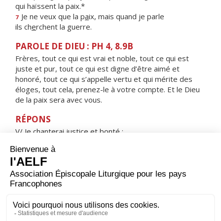
qui haïssent la paix.*
Je ne veux que la p
a
ix, mais quand je parle
7
ils ch
e
rchent la guerre.
PAROLE DE DIEU : PH 4, 8.9B
Frères, tout ce qui est vrai et noble, tout ce qui est
juste et pur, tout ce qui est digne d’être aimé et
honoré, tout ce qui s’appelle vertu et qui mérite des
éloges, tout cela, prenez-le à votre compte. Et le Dieu
de la paix sera avec vous.
RÉPONS
V/ Je chanterai justice et bonté :
à toi mes hymnes, Seigneur !
ORAISON
Seigneur notre Dieu, c'est à Marie Madeleine que ton
Fils bien-aimé a confié la première annonce de la joie
pascale ; accorde-nous, à sa prière et à son exemple, la
grâce d'annoncer le Christ ressuscité et de le
contempler un jour dans ta gloire. Lui qui règne.