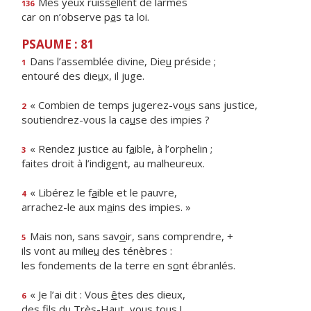
Mes yeux ruiss
e
llent de larmes
136
car on n’observe p
a
s ta loi.
PSAUME : 81
Dans l’assemblée divine, Die
u
préside ;
1
entouré des die
u
x, il juge.
« Combien de temps jugerez-vo
u
s sans justice,
2
soutiendrez-vous la ca
u
se des impies ?
« Rendez justice au f
a
ible, à l’orphelin ;
3
faites droit à l’indig
e
nt, au malheureux.
« Libérez le f
a
ible et le pauvre,
4
arrachez-le aux m
a
ins des impies. »
Mais non, sans sav
o
ir, sans comprendre, +
5
ils vont au milie
u
des ténèbres :
les fondements de la terre en s
o
nt ébranlés.
« Je l’ai dit : Vous
ê
tes des dieux,
6
des fils du Très-Ha
u
t, vous tous !