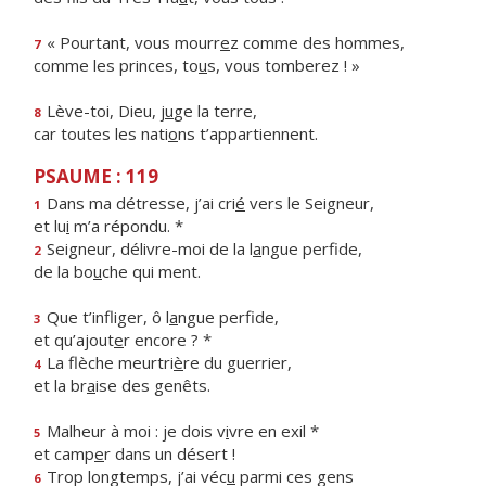
« Pourtant, vous mourr
e
z comme des hommes,
7
comme les princes, to
u
s, vous tomberez ! »
Lève-toi, Dieu, j
u
ge la terre,
8
car toutes les nati
o
ns t’appartiennent.
PSAUME : 119
Dans ma détresse, j’ai cri
é
vers le Seigneur,
1
et lu
i
m’a répondu. *
Seigneur, délivre-moi de la l
a
ngue perfide,
2
de la bo
u
che qui ment.
Que t’infliger, ô l
a
ngue perfide,
3
et qu’ajout
e
r encore ? *
La flèche meurtri
è
re du guerrier,
4
et la br
a
ise des genêts.
Malheur à moi : je dois v
i
vre en exil *
5
et camp
e
r dans un désert !
Trop longtemps, j’ai véc
u
parmi ces gens
6