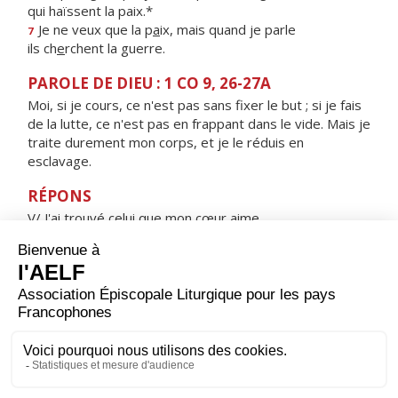
qui haïssent la paix.*
Je ne veux que la p
a
ix, mais quand je parle
7
ils ch
e
rchent la guerre.
PAROLE DE DIEU : 1 CO 9, 26-27A
Moi, si je cours, ce n'est pas sans fixer le but ; si je fais
de la lutte, ce n'est pas en frappant dans le vide. Mais je
traite durement mon corps, et je le réduis en
esclavage.
RÉPONS
V/ J'ai trouvé celui que mon cœur aime,
je l'ai saisi et ne le lâcherai pas.
ORAISON
Seigneur notre Dieu, c'est à Marie Madeleine que ton
Fils bien-aimé a confié la première annonce de la joie
pascale ; accorde-nous, à sa prière et à son exemple, la
grâce d'annoncer le Christ ressuscité et de le
contempler un jour dans ta gloire. Lui qui règne.