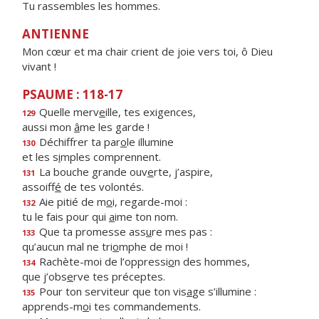
Tu rassembles les hommes.
ANTIENNE
Mon cœur et ma chair crient de joie vers toi, ô Dieu
vivant !
PSAUME : 118-17
Quelle merv
e
ille, tes exigences,
129
aussi mon
â
me les garde !
Déchiffrer ta par
o
le illumine
130
et les s
i
mples comprennent.
La bouche grande ouv
e
rte, j’aspire,
131
assoiff
é
de tes volontés.
Aie pitié de m
o
i, regarde-moi :
132
tu le fais pour qui
a
ime ton nom.
Que ta promesse ass
u
re mes pas :
133
qu’aucun mal ne tri
o
mphe de moi !
Rachète-moi de l’oppressi
o
n des hommes,
134
que j’obs
e
rve tes préceptes.
Pour ton serviteur que ton vis
a
ge s’illumine :
135
apprends-m
o
i tes commandements.