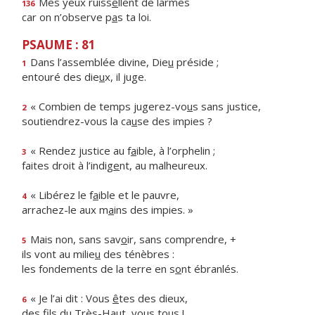
Mes yeux ruiss
e
llent de larmes
136
car on n’observe p
a
s ta loi.
PSAUME : 81
Dans l’assemblée divine, Die
u
préside ;
1
entouré des die
u
x, il juge.
« Combien de temps jugerez-vo
u
s sans justice,
2
soutiendrez-vous la ca
u
se des impies ?
« Rendez justice au f
a
ible, à l’orphelin ;
3
faites droit à l’indig
e
nt, au malheureux.
« Libérez le f
a
ible et le pauvre,
4
arrachez-le aux m
a
ins des impies. »
Mais non, sans sav
o
ir, sans comprendre, +
5
ils vont au milie
u
des ténèbres :
les fondements de la terre en s
o
nt ébranlés.
« Je l’ai dit : Vous
ê
tes des dieux,
6
des fils du Très-Ha
u
t, vous tous !