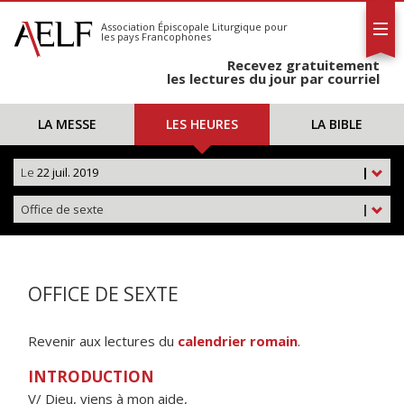
L'AELF
S'abonner
Association Épiscopale Liturgique
pour
les pays Francophones
Calendrier
Recevez gratuitement
Contact
les lectures du jour par courriel
LA MESSE
LES HEURES
LA BIBLE
Le
22 juil. 2019
|
Office de sexte
|
OFFICE DE SEXTE
Revenir aux lectures du
calendrier romain
.
INTRODUCTION
V/ Dieu, viens à mon aide,