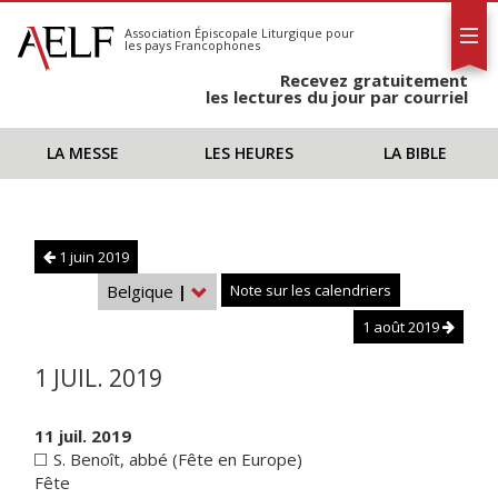
L'AELF
S'abonner
Association Épiscopale Liturgique
pour
les pays Francophones
Calendrier
Recevez gratuitement
Contact
les lectures du jour par courriel
LA MESSE
LES HEURES
LA BIBLE
1 juin 2019
Belgique
|
Note sur les calendriers
1 août 2019
1 JUIL. 2019
11 juil. 2019
S. Benoît, abbé (Fête en Europe)
Fête