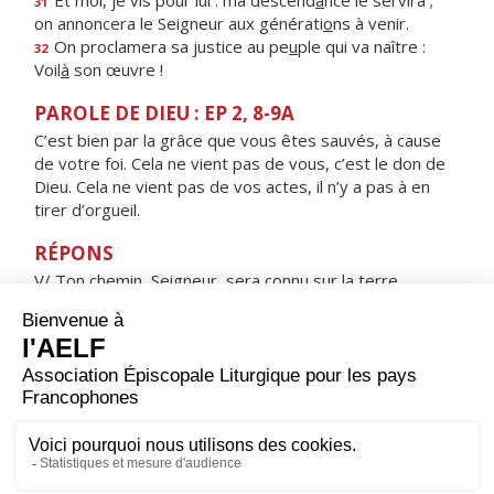
Et moi, je vis pour lui : ma descend
a
nce le servira ;
31
on annoncera le Seigneur aux générati
o
ns à venir.
On proclamera sa justice au pe
u
ple qui va naître :
32
Voil
à
son œuvre !
PAROLE DE DIEU : EP 2, 8-9A
C’est bien par la grâce que vous êtes sauvés, à cause
de votre foi. Cela ne vient pas de vous, c’est le don de
Dieu. Cela ne vient pas de vos actes, il n’y a pas à en
tirer d’orgueil.
RÉPONS
V/ Ton chemin, Seigneur, sera connu sur la terre,
ton salut parmi toutes les nations.
ORAISON
Seigneur Jésus Christ, toi qui as fait passer de la croix
dans ton Royaume le malfaiteur qui reconnaissait ses
fautes, nous te supplions en confessant nos péchés :
ouvre-nous, dès notre mort, les portes du paradis. Toi
qui règnes pour les siècles des siècles. Amen.