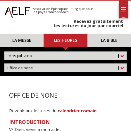
L'AELF
S'abonner
Association Épiscopale Liturgique
pour
les pays Francophones
Calendrier
Recevez gratuitement
Contact
les lectures du jour par courriel
LA MESSE
LES HEURES
LA BIBLE
Le
19 juil. 2019
|
Office de none
|
OFFICE DE NONE
Revenir aux lectures du
calendrier romain
.
INTRODUCTION
V/ Dieu, viens à mon aide,