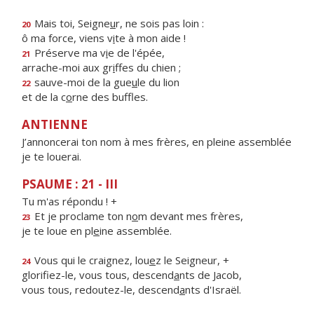
Mais toi, Seigne
u
r, ne sois pas loin :
20
ô ma force, viens v
i
te à mon aide !
Préserve ma v
i
e de l'épée,
21
arrache-moi aux gr
i
ffes du chien ;
sauve-moi de la gue
u
le du lion
22
et de la c
o
rne des buffles.
ANTIENNE
J’annoncerai ton nom à mes frères, en pleine assemblée
je te louerai.
PSAUME : 21 - III
Tu m'as répondu ! +
Et je proclame ton n
o
m devant mes frères,
23
je te loue en pl
e
ine assemblée.
Vous qui le craignez, lou
e
z le Seigneur, +
24
glorifiez-le, vous tous, descend
a
nts de Jacob,
vous tous, redoutez-le, descend
a
nts d'Israël.