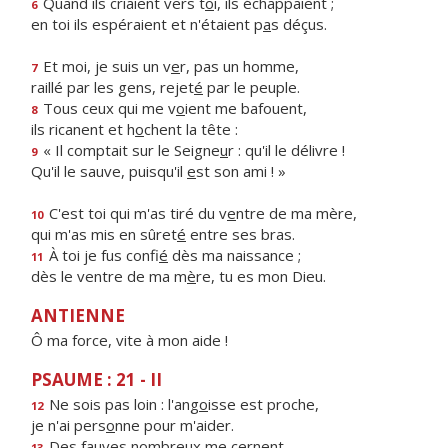
Quand ils criaient vers t
o
i, ils échappaient ;
6
en toi ils espéraient et n'étaient p
a
s déçus.
Et moi, je suis un v
e
r, pas un homme,
7
raillé par les gens, rejet
é
par le peuple.
Tous ceux qui me v
o
ient me bafouent,
8
ils ricanent et h
o
chent la tête :
« Il comptait sur le Seigne
u
r : qu'il le délivre !
9
Qu'il le sauve, puisqu'il
e
st son ami ! »
C'est toi qui m'as tiré du v
e
ntre de ma mère,
10
qui m'as mis en sûret
é
entre ses bras.
À toi je fus confi
é
dès ma naissance ;
11
dès le ventre de ma m
è
re, tu es mon Dieu.
ANTIENNE
Ô ma force, vite à mon aide !
PSAUME : 21 - II
Ne sois pas loin : l'ang
o
isse est proche,
12
je n'ai pers
o
nne pour m'aider.
Des fauves nombre
u
x me cernent,
13