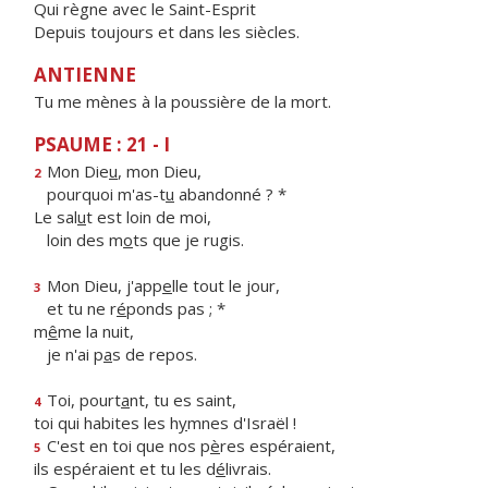
Qui règne avec le Saint-Esprit
Depuis toujours et dans les siècles.
ANTIENNE
Tu me mènes à la poussière de la mort.
PSAUME : 21 - I
Mon Die
u
, mon Dieu,
2
pourquoi m'as-t
u
abandonné ? *
Le sal
u
t est loin de moi,
loin des m
o
ts que je rugis.
Mon Dieu, j'app
e
lle tout le jour,
3
et tu ne r
é
ponds pas ; *
m
ê
me la nuit,
je n'ai p
a
s de repos.
Toi, pourt
a
nt, tu es saint,
4
toi qui habites les h
y
mnes d'Israël !
C'est en toi que nos p
è
res espéraient,
5
ils espéraient et tu les d
é
livrais.