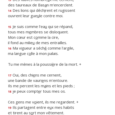
des taureaux de Bas
a
n m'encerclent.
Des lions qui déch
i
rent et rugissent
14
ouvrent leur gue
u
le contre moi.
Je suis comme l'ea
u
qui se répand,
15
tous mes m
e
mbres se disloquent.
Mon cœur est c
o
mme la cire,
il fond au milie
u
de mes entrailles.
Ma vigueur a séch
é
comme l'argile,
16
ma langue c
o
lle à mon palais.
Tu me mènes à la poussi
è
re de la mort. +
Oui, des chi
e
ns me cernent,
17
une bande de vauri
e
ns m'entoure.
Ils me percent les m
a
ins et les pieds ;
je peux compt
e
r tous mes os.
18
Ces gens me v
o
ient, ils me regardent. +
Ils partagent entre e
u
x mes habits
19
et tirent au s
o
rt mon vêtement.