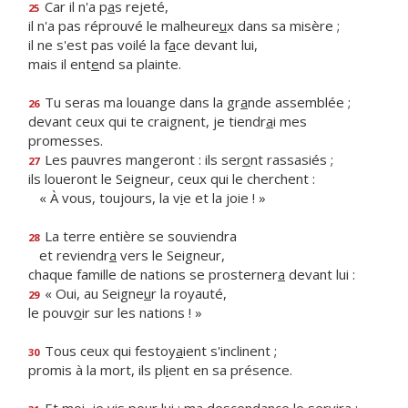
Car il n'a p
a
s rejeté,
25
il n'a pas réprouvé le malheure
u
x dans sa misère ;
il ne s'est pas voilé la f
a
ce devant lui,
mais il ent
e
nd sa plainte.
Tu seras ma louange dans la gr
a
nde assemblée ;
26
devant ceux qui te craignent, je tiendr
a
i mes
promesses.
Les pauvres mangeront : ils ser
o
nt rassasiés ;
27
ils loueront le Seigneur, ceux qui le cherchent :
« À vous, toujours, la v
i
e et la joie ! »
La terre entière se souviendra
28
et reviendr
a
vers le Seigneur,
chaque famille de nations se prosterner
a
devant lui :
« Oui, au Seigne
u
r la royauté,
29
le pouv
o
ir sur les nations ! »
Tous ceux qui festoy
a
ient s'inclinent ;
30
promis à la mort, ils pl
i
ent en sa présence.