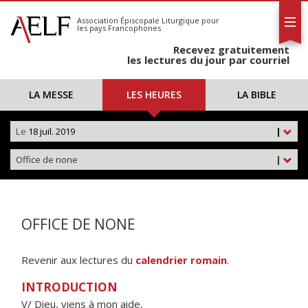
L'AELF
S'abonner
Association Épiscopale Liturgique
pour
les pays Francophones
Calendrier
Recevez gratuitement
Contact
les lectures du jour par courriel
LA MESSE
LES HEURES
LA BIBLE
Le
18 juil. 2019
|
Office de none
|
OFFICE DE NONE
Revenir aux lectures du
calendrier romain
.
INTRODUCTION
V/ Dieu, viens à mon aide,