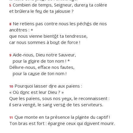
Combien de temps, Seigneur, durer
a
ta colère
5
et brûlera le fe
u
de ta jalousie ?
Ne retiens pas contre nous les péch
é
s de nos
8
ancêtres : +
que nous vienne bient
ô
t ta tendresse,
car nous sommes à bo
u
t de force !
Aide-nous, Dieu notre Sauveur,
9
pour la gl
o
ire de ton nom ! *
Délivre-nous, efface nos fautes,
pour la ca
u
se de ton nom !
Pourquoi laisser d
i
re aux païens :
10
« Où d
o
nc est leur Dieu ? »
Que les païens, sous nos ye
u
x, le reconnaissent :
il sera vengé, le sang vers
é
de tes serviteurs.
Que monte en ta présence la pl
a
inte du captif !
11
Ton bras est fort : épargne ceux qui d
o
ivent mourir.