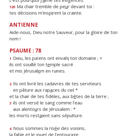
c’est pourquoi j’
a
ime tes exigences.
Ma chair tremble de pe
u
r devant toi :
120
tes décisions m’insp
i
rent la crainte.
ANTIENNE
Aide-nous, Dieu notre Sauveur, pour la gloire de ton
nom !
PSAUME : 78
Dieu, les païens ont envah
i
ton domaine ; +
1
ils ont souillé ton t
e
mple sacré
et mis Jérusal
e
m en ruines.
Ils ont livré les cadavres de tes serviteurs
2
en pâture aux rap
a
ces du ciel *
et la chair de tes fidèles, aux b
ê
tes de la terre ;
ils ont versé le sang comme l’eau
3
aux alento
u
rs de Jérusalem : *
les morts rest
a
ient sans sépulture.
Nous sommes la ris
é
e des voisins,
4
la fable et le jou
e
t de l’entourage.