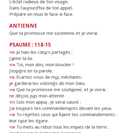
L'éclat radieux de ton visage.
Dans l'aujourd'hui de ton appel,
Prépare en nous le face-à-face.
ANTIENNE
Que ta promesse me soutienne et je vivrai.
PSAUME : 118-15
Je hais les cœ
u
rs partagés ;
113
j’
a
ime ta loi.
Toi, mon abr
i
, mon bouclier !
114
J’esp
è
re en ta parole.
Écartez-vous de m
o
i, méchants :
115
je garderai les volont
é
s de mon Dieu.
Que ta promesse me souti
e
nne, et je vivrai :
116
ne déçois p
a
s mon attente.
Sois mon appu
i
: je serai sauvé ;
117
j’ai toujours tes commandem
e
nts devant les yeux.
Tu rejettes ceux qui fu
i
ent tes commandements :
118
leur r
u
se les égare.
Tu mets au rebut tous les imp
i
es de la terre ;
119