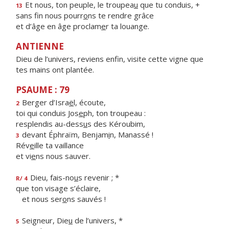
Et nous, ton peuple, le troupea
u
que tu conduis, +
13
sans fin nous pourr
o
ns te rendre grâce
et d’âge en âge proclam
e
r ta louange.
ANTIENNE
Dieu de l’univers, reviens enfin, visite cette vigne que
tes mains ont plantée.
PSAUME : 79
Berger d’Isra
ë
l, écoute,
2
toi qui conduis Jos
e
ph, ton troupeau :
resplendis au-dess
u
s des Kéroubim,
devant Éphraïm, Benjam
i
n, Manassé !
3
Rév
e
ille ta vaillance
et vi
e
ns nous sauver.
Dieu, fais-no
u
s revenir ; *
R/ 4
que ton visage s’éclaire,
et nous ser
o
ns sauvés !
Seigneur, Die
u
de l’univers, *
5