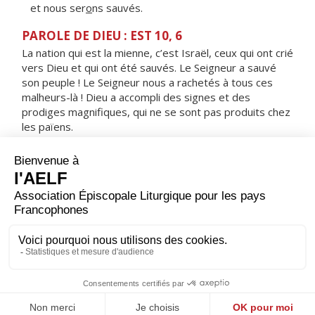
et nous ser
o
ns sauvés.
PAROLE DE DIEU : EST 10, 6
La nation qui est la mienne, c’est Israël, ceux qui ont crié
vers Dieu et qui ont été sauvés. Le Seigneur a sauvé
son peuple ! Le Seigneur nous a rachetés à tous ces
malheurs-là ! Dieu a accompli des signes et des
prodiges magnifiques, qui ne se sont pas produits chez
les païens.
RÉPONS
V/
Je te rends grâce, Seigneur, car tu m'as exaucé :
tu es pour moi le salut.
ORAISON
Nous t'en prions, Seigneur, que la passion de ton Fils
unique demeure devant nos yeux et nous fortifie dans
les épreuves. Lui Jésus, le Christ, notre Seigneur.