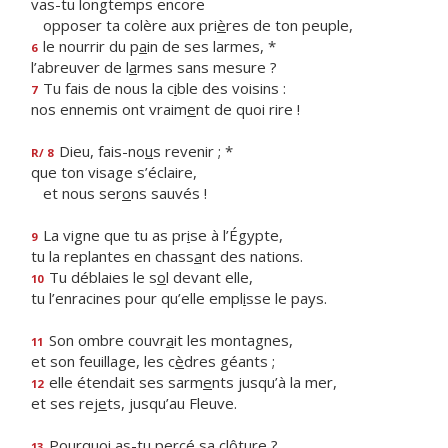
vas-tu longtemps encore
opposer ta colère aux pri
è
res de ton peuple,
le nourrir du p
a
in de ses larmes, *
6
l’abreuver de l
a
rmes sans mesure ?
Tu fais de nous la c
i
ble des voisins :
7
nos ennemis ont vraim
e
nt de quoi rire !
Dieu, fais-no
u
s revenir ; *
R/ 8
que ton visage s’éclaire,
et nous ser
o
ns sauvés !
La vigne que tu as pr
i
se à l’Égypte,
9
tu la replantes en chass
a
nt des nations.
Tu déblaies le s
o
l devant elle,
10
tu l’enracines pour qu’elle empl
i
sse le pays.
Son ombre couvr
a
it les montagnes,
11
et son feuillage, les c
è
dres géants ;
elle étendait ses sarm
e
nts jusqu’à la mer,
12
et ses rej
e
ts, jusqu’au Fleuve.
Pourquoi as-tu perc
é
sa clôture ?
13