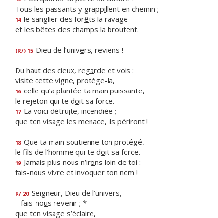
Tous les passants y grapp
i
llent en chemin ;
le sanglier des for
ê
ts la ravage
14
et les bêtes des ch
a
mps la broutent.
Dieu de l’univ
e
rs, reviens !
(R/) 15
Du haut des cieux, reg
a
rde et vois :
visite cette v
i
gne, protège-la,
celle qu’a plant
é
e ta main puissante,
16
le rejeton qui te d
o
it sa force.
La voici détru
i
te, incendiée ;
17
que ton visage les men
a
ce, ils périront !
Que ta main souti
e
nne ton protégé,
18
le fils de l’homme qui te d
o
it sa force.
Jamais plus nous n’ir
o
ns loin de toi :
19
fais-nous vivre et invoqu
e
r ton nom !
Seigneur, Dieu de l’univers,
R/ 20
fais-no
u
s revenir ; *
que ton visage s’éclaire,