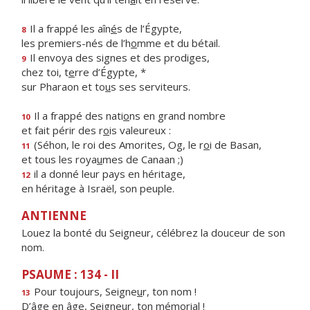
Il a frappé les aîn
é
s de l’Égypte,
8
les premiers-nés de l’h
o
mme et du bétail.
Il envoya des signes et des prodiges,
9
chez toi, t
e
rre d’Égypte, *
sur Pharaon et to
u
s ses serviteurs.
Il a frappé des nati
o
ns en grand nombre
10
et fait périr des r
o
is valeureux :
(Séhon, le roi des Amorites, Og, le r
o
i de Basan,
11
et tous les roya
u
mes de Canaan ;)
il a donné leur pays en héritage,
12
en héritage à Israël, son peuple.
ANTIENNE
Louez la bonté du Seigneur, célébrez la douceur de son
nom.
PSAUME : 134 - II
Pour toujours, Seigne
u
r, ton nom !
13
D’âge en âge, Seigne
u
r, ton mémorial !