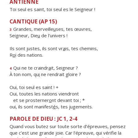
ANTIENNE
Toi seul es saint, toi seul es le Seigneur !
CANTIQUE (AP 15)
Grandes, merveille
u
ses, tes œuvres,
3
Seigneur, Die
u
de l'univers !
Ils sont justes, ils sont vr
a
is, tes chemins,
R
o
i des nations.
Qui ne te craindr
a
it, Seigneur ?
4
À ton nom, qu
i
ne rendrait gloire ?
Oui, toi seul es saint ! +
Oui, toutes les nations viendront
et se prosterner
o
nt devant toi ; *
oui, ils sont manifest
é
s, tes jugements.
PAROLE DE DIEU : JC 1, 2-4
Quand vous butez sur toute sorte d’épreuves, pensez
que c’est une grande joie. Car l’épreuve, qui vérifie la