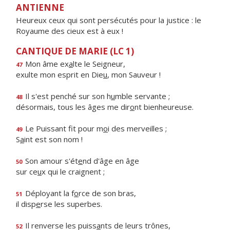
ANTIENNE
Heureux ceux qui sont persécutés pour la justice : le
Royaume des cieux est à eux !
CANTIQUE DE MARIE (LC 1)
Mon âme ex
a
lte le Seigneur,
47
exulte mon esprit en Die
u
, mon Sauveur !
Il s'est penché sur son h
u
mble servante ;
48
désormais, tous les âges me dir
o
nt bienheureuse.
Le Puissant fit pour m
o
i des merveilles ;
49
S
a
int est son nom !
Son amour s'ét
e
nd d'âge en âge
50
sur ce
u
x qui le craignent ;
Déployant la f
o
rce de son bras,
51
il disp
e
rse les superbes.
Il renverse les puiss
a
nts de leurs trônes,
52