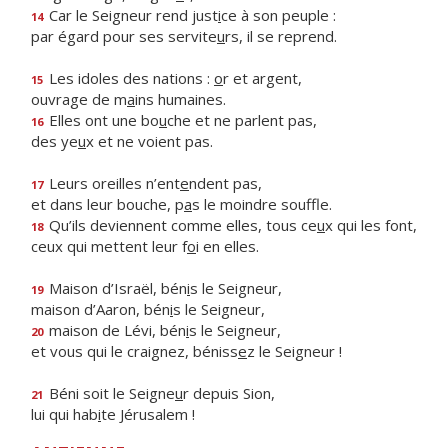
Car le Seigneur rend just
i
ce à son peuple :
14
par égard pour ses servite
u
rs, il se reprend.
Les idoles des nations :
o
r et argent,
15
ouvrage de m
a
ins humaines.
Elles ont une bo
u
che et ne parlent pas,
16
des ye
u
x et ne voient pas.
Leurs oreilles n’ent
e
ndent pas,
17
et dans leur bouche, p
a
s le moindre souffle.
Qu’ils deviennent comme elles, tous ce
u
x qui les font,
18
ceux qui mettent leur f
o
i en elles.
Maison d’Israël, bén
i
s le Seigneur,
19
maison d’Aaron, bén
i
s le Seigneur,
maison de Lévi, bén
i
s le Seigneur,
20
et vous qui le craignez, béniss
e
z le Seigneur !
Béni soit le Seigne
u
r depuis Sion,
21
lui qui hab
i
te Jérusalem !