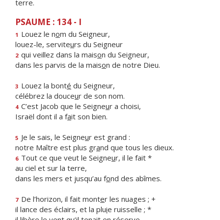
terre.
PSAUME : 134 - I
Louez le n
o
m du Seigneur,
1
louez-le, servite
u
rs du Seigneur
qui veillez dans la mais
o
n du Seigneur,
2
dans les parvis de la mais
o
n de notre Dieu.
Louez la bont
é
du Seigneur,
3
célébrez la douce
u
r de son nom.
C’est Jacob que le Seigne
u
r a choisi,
4
Israël dont il a f
a
it son bien.
Je le sais, le Seigne
u
r est grand :
5
notre Maître est plus gr
a
nd que tous les dieux.
Tout ce que veut le Seigne
u
r, il le fait *
6
au ciel et sur la terre,
dans les mers et jusqu’au f
o
nd des abîmes.
De l’horizon, il fait mont
e
r les nuages ; +
7
il lance des éclairs, et la plu
i
e ruisselle ; *
il libère le vent qu’il ten
a
it en réserve.