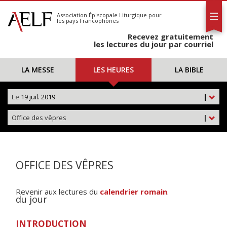
L'AELF
S'abonner
Association Épiscopale Liturgique
pour
les pays Francophones
Calendrier
Recevez gratuitement
Contact
les lectures du jour par courriel
LA MESSE
LES HEURES
LA BIBLE
Le
19 juil. 2019
|
Office des vêpres
|
OFFICE DES VÊPRES
Revenir aux lectures du
calendrier romain
.
du jour
INTRODUCTION