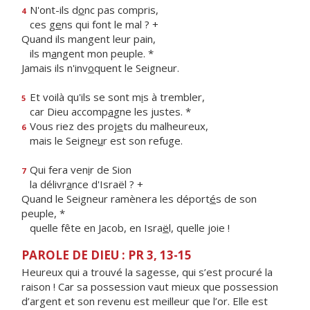
N'ont-ils d
o
nc pas compris,
4
ces g
e
ns qui font le mal ? +
Quand ils mangent leur pain,
ils m
a
ngent mon peuple. *
Jamais ils n'inv
o
quent le Seigneur.
Et voilà qu'ils se sont m
i
s à trembler,
5
car Dieu accomp
a
gne les justes. *
Vous riez des proj
e
ts du malheureux,
6
mais le Seigne
u
r est son refuge.
Qui fera ven
i
r de Sion
7
la délivr
a
nce d'Israël ? +
Quand le Seigneur ramènera les déport
é
s de son
peuple, *
quelle fête en Jacob, en Isra
ë
l, quelle joie !
PAROLE DE DIEU : PR 3, 13-15
Heureux qui a trouvé la sagesse, qui s’est procuré la
raison ! Car sa possession vaut mieux que possession
d’argent et son revenu est meilleur que l’or. Elle est