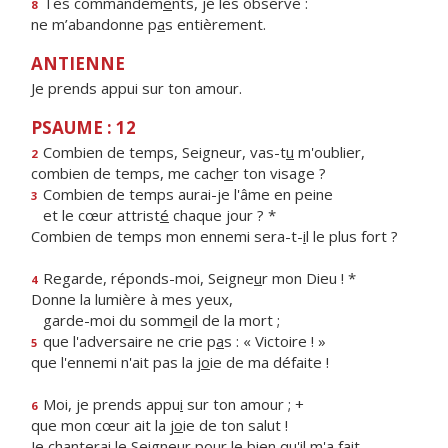
Tes commandem
e
nts, je les observe :
8
ne m’abandonne p
a
s entièrement.
ANTIENNE
Je prends appui sur ton amour.
PSAUME : 12
Combien de temps, Seigneur, vas-t
u
m'oublier,
2
combien de temps, me cach
e
r ton visage ?
Combien de temps aurai-je l'âme en peine
3
et le cœur attrist
é
chaque jour ? *
Combien de temps mon ennemi sera-t-
i
l le plus fort ?
Regarde, réponds-moi, Seigne
u
r mon Dieu ! *
4
Donne la lumière à mes yeux,
garde-moi du somm
e
il de la mort ;
que l'adversaire ne crie p
a
s : « Victoire ! »
5
que l'ennemi n'ait pas la j
o
ie de ma défaite !
Moi, je prends appu
i
sur ton amour ; +
6
que mon cœur ait la j
o
ie de ton salut !
Je chanterai le Seigneur pour le bi
e
n qu'il m'a fait.