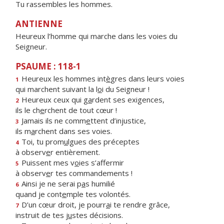
Tu rassembles les hommes.
ANTIENNE
Heureux l’homme qui marche dans les voies du
Seigneur.
PSAUME : 118-1
Heureux les hommes int
è
gres dans leurs voies
1
qui marchent suivant la l
o
i du Seigneur !
Heureux ceux qui g
a
rdent ses exigences,
2
ils le ch
e
rchent de tout cœur !
Jamais ils ne comm
e
ttent d’injustice,
3
ils m
a
rchent dans ses voies.
Toi, tu prom
u
lgues des préceptes
4
à observ
e
r entièrement.
Puissent mes v
o
ies s’affermir
5
à observ
e
r tes commandements !
Ainsi je ne serai p
a
s humilié
6
quand je cont
e
mple tes volontés.
D’un cœur droit, je pourr
a
i te rendre grâce,
7
instruit de tes j
u
stes décisions.