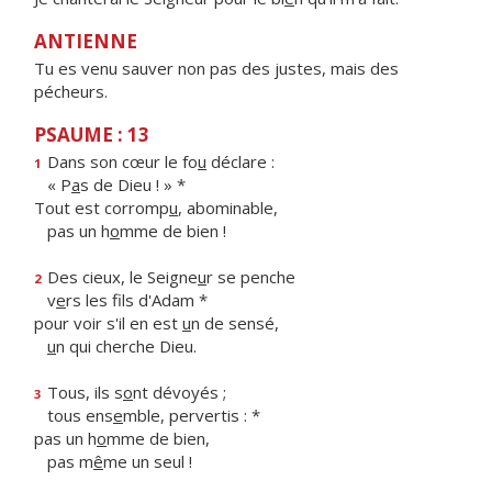
ANTIENNE
Tu es venu sauver non pas des justes, mais des
pécheurs.
PSAUME : 13
Dans son cœur le fo
u
déclare :
1
« P
a
s de Dieu ! » *
Tout est corromp
u
, abominable,
pas un h
o
mme de bien !
Des cieux, le Seigne
u
r se penche
2
v
e
rs les fils d'Adam *
pour voir s'il en est
u
n de sensé,
u
n qui cherche Dieu.
Tous, ils s
o
nt dévoyés ;
3
tous ens
e
mble, pervertis : *
pas un h
o
mme de bien,
pas m
ê
me un seul !