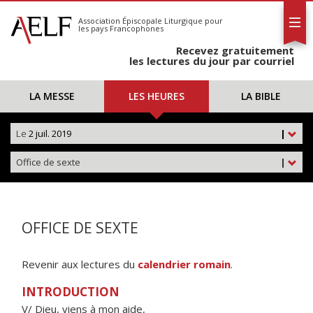
L'AELF
S'abonner
Association Épiscopale Liturgique
pour
les pays Francophones
Calendrier
Recevez gratuitement
Contact
les lectures du jour par courriel
LA MESSE
LES HEURES
LA BIBLE
Le
2 juil. 2019
|
Office de sexte
|
OFFICE DE SEXTE
Revenir aux lectures du
calendrier romain
.
INTRODUCTION
V/ Dieu, viens à mon aide,