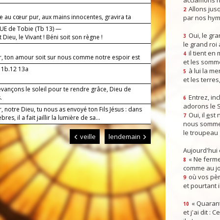
acclamons n
Allons jusq
2
 au cœur pur, aux mains innocentes, gravira ta
par nos hym
e, Seigneur.
E de Tobie (Tb 13) —
Oui, le gra
t Dieu, le Vivant ! Béni soit son règne !
3
le grand roi
il tient en
4
r, ton amour soit sur nous comme notre espoir est
et les somm
11b.12 13a
à lui la mer
5
et les terres
vançons le soleil pour te rendre grâce, Dieu de
Entrez, inc
.
6
adorons le 
, notre Dieu, tu nous as envoyé ton Fils Jésus : dans
Oui, il
e
st 
7
res, il a fait jaillir la lumière de sa...
nous somme
le troupeau 
veille
lendemain
Aujourd'hui
« Ne ferme
8
comme au jou
où vos pèr
9
et pourtant i
« Quarant
10
et j'ai dit :