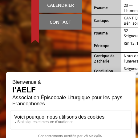
CALENDRIER
23 —
Psaume
L’homme
montagn
CANTIQU
Cantique
CONTACT
Béni soi
32 —
Psaume
Seigneu
en toi.
Rm 13, 
Péricope
Cantique de
Nous de
Zacharie
l'univers
Seigneur
Conclusion
nos ténèb