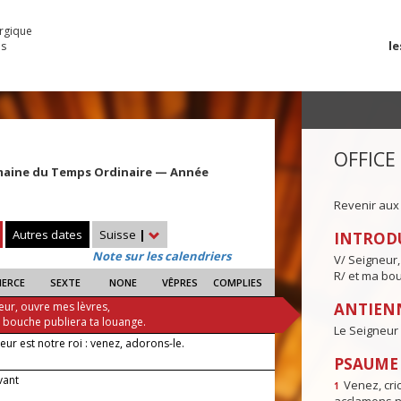
urgique
le
es
OFFICE
maine du Temps Ordinaire — Année
Revenir aux
Autres dates
Suisse
|
INTROD
Note sur les calendriers
V/ Seigneur,
R/ et ma bou
IERCE
SEXTE
NONE
VÊPRES
COMPLIES
eur, ouvre mes lèvres,
ANTIENN
a bouche publiera ta louange.
Le Seigneur 
eur est notre roi : venez, adorons-le.
PSAUME I
evant
Venez, crio
1