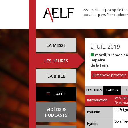
Association Épiscopale Lit
pour les pays Francophon
LA MESSE
2 JUIL. 2019
mardi, 13ème Se
Impaire
LES HEURES
de la Férie
Dimanche prochain
LA BIBLE
LECTURES
LAUDES
T
L'AELF
V/ Seign
Introduction
R/ et m
VIDÉOS &
Le Seign
Psaume
PODCASTS
Soleil l
Hymne