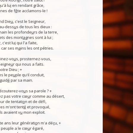
otre Roch
e
r, notre salut !
u'à lu
i
en rendant grâce,
nes de f
ê
te acclamons-le !
nd Die
u
, c'est le Seigneur,
 au-dess
u
s de tous les dieux :
 main les profonde
u
rs de la terre,
ets des mont
a
gnes sont à lui ;
, c'est lu
i
qui l'a faite,
, car ses m
a
ins les ont pétries.
linez-vo
u
s, prosternez-vous,
Seigne
u
r qui nous a faits.
notre Dieu ; +
s le pe
u
ple qu'il conduit,
guid
é
par sa main.
 écouterez-vo
u
s sa parole ? +
z pas votre cœ
u
r comme au désert,
r de tentati
o
n et de défi,
es m'ont tent
é
et provoqué,
ls avaient v
u
mon exploit.
e ans leur générati
o
n m'a déçu, +
 Ce peuple a le cœ
u
r égaré,