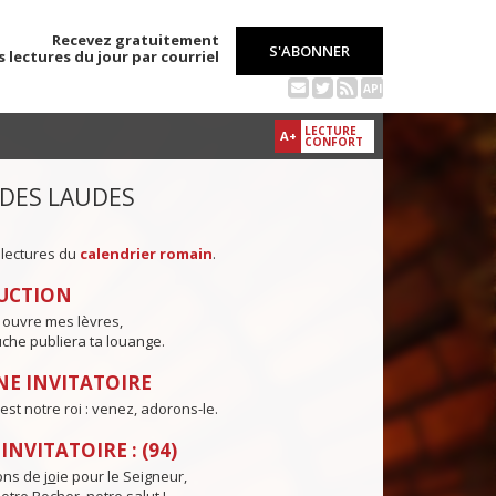
Recevez gratuitement
S'ABONNER
s lectures du jour par courriel
API
LECTURE
A+
CONFORT
 DES LAUDES
 lectures du
calendrier romain
.
UCTION
 ouvre mes lèvres,
che publiera ta louange.
E INVITATOIRE
est notre roi : venez, adorons-le.
NVITATOIRE : (94)
ns de j
o
ie pour le Seigneur,