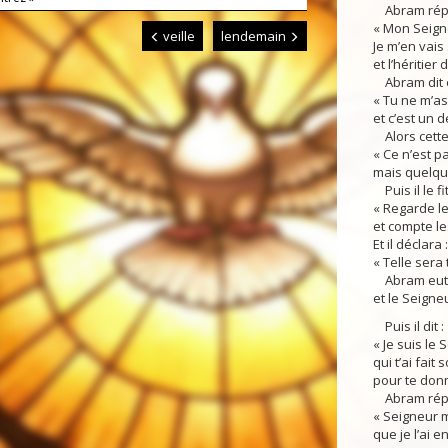
Abram répo
« Mon Seign
veille
lendemain
Je m’en vais
et l’héritier
Abram dit e
« Tu ne m’a
et c’est un 
Alors cette
« Ce n’est pa
mais quelqu’
Puis il le fit 
« Regarde le 
et compte les
Et il déclara :
« Telle sera
Abram eut f
et le Seigneu
Puis il dit :
« Je suis le 
qui t’ai fait
pour te donn
Abram répo
« Seigneur 
que je l’ai e