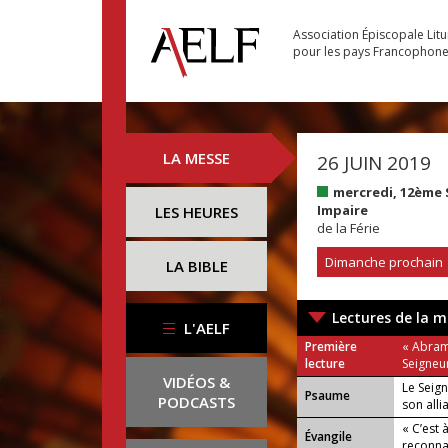
Association Épiscopale Lit
pour les pays Francophon
LA MESSE
26 JUIN 2019
mercredi, 12ème
Impaire
LES HEURES
de la Férie
Dimanche prochain
LA BIBLE
Lectures de la m
L'AELF
Première
« Abram 
lecture
Seigneur 
VIDÉOS &
Le Seig
Psaume
PODCASTS
son alli
ou :
« C’est 
Évangile
Alléluia 
reconna