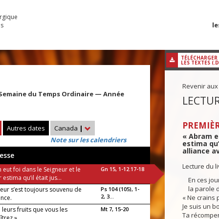
urgique
le
es
TÉLÉCHARGER
LES TEXTES (.
Revenir aux
 Semaine du Temps Ordinaire — Année
LECTUR
PREMIÈR
Autres dates
Canada
|
« Abram eu
Note sur les calendriers
estima qu’
alliance av
esse
Lecture du l
eut foi dans le Seigneur et le
Gn 15, 1-12.17-18
estima qu’il était jus...
En ces jour
la parole d
neur s’est toujours souvenu de
Ps 104 (105), 1-
2, 3...
« Ne crains 
ance.
Je suis un bo
à leurs fruits que vous les
Mt 7, 15-20
!
Ta récompen
îtrez »