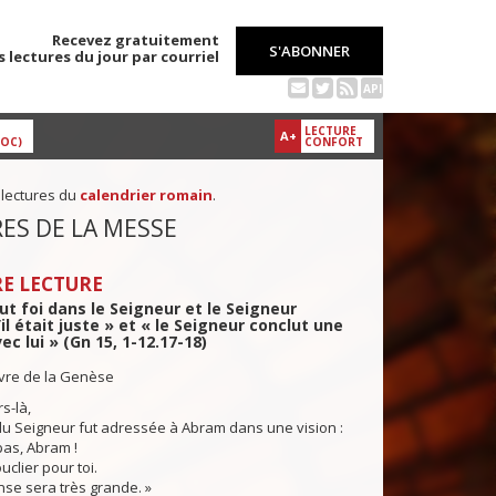
Recevez gratuitement
S'ABONNER
s lectures du jour par courriel
API
LECTURE
A+
DOC)
CONFORT
 lectures du
calendrier romain
.
ES DE LA MESSE
E LECTURE
t foi dans le Seigneur et le Seigneur
il était juste » et « le Seigneur conclut une
ec lui » (Gn 15, 1-12.17-18)
ivre de la Genèse
s-là,
u Seigneur fut adressée à Abram dans une vision :
pas, Abram !
uclier pour toi.
se sera très grande. »