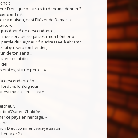
ndit :
eur Dieu, que pourrais-tu donc me donner ?
 sans enfant,
 de ma maison, c’est Élièzer de Damas. »
ncore :
s pas donné de descendance,
de mes serviteurs qui sera mon héritier. »
 parole du Seigneur fut adressée à Abram :
s lui qui sera ton héritier,
un de ton sang. »
sortir et lui dit :
ciel,
 étoiles, si tu le peux… »
 ta descendance ! »
oi dans le Seigneur
r estima qu’il était juste.
Seigneur,
 sortir d’Our en Chaldée
er ce pays en héritage. »
ndit :
mon Dieu, comment vais-je savoir
n héritage ? »