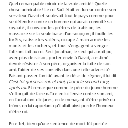
Quel remarquable miroir de la vraie amitié ! Quelle
chose admirable ! Le roi Saül était en fureur contre son
serviteur David et soulevait tout le pays comme pour
se défendre contre un homme qui aurait convoité sa
royauté ; il convainc les prêtres de trahison, les
massacre sur la seule base d’un soupçon ; il fouille les
forêts, ratisse les vallées, occupe à main armée les
monts et les rochers, et tous s’engagent à venger
l’affront fait au roi. Seul Jonathan, le seul qui aurait pu,
avec plus de raison, porter envie à David, a estimé
devoir résister à son père, organiser la fuite de son
ami, l’aider de ses conseils dans une telle adversité.
Faisant passer l’amitié avant le désir de régner, il lui dit :
C’est toi qui seras roi, et moi, j’aurai le second rang
après toi
. Et remarque comme le père du jeune homme
s’efforçait de faire naître en lui l’envie contre son ami,
en l’accablant d’injures, en le menaçant d’être privé du
trône, en lui rappelant qu’il allait ainsi perdre l’honneur
d’être roi.
En effet, bien qu’une sentence de mort fût portée