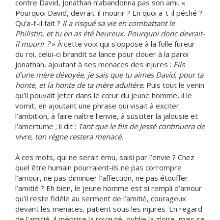
contre David, Jonathan n’abandonna pas son ami. «
Pourquoi David, devrait-il mourir ? En quoi a-t-il péché ?
Qu’a-t-il fait ?
Il a risqué sa vie en combattant le
Philistin, et tu en as été heureux. Pourquoi donc devrait-
il mourir ?
» À cette voix qui s’oppose à la folle fureur
du roi, celui-ci brandit sa lance pour clouer à la paroi
Jonathan, ajoutant à ses menaces des injures :
Fils
d’une mère dévoyée, je sais que tu aimes David, pour ta
honte, et la honte de ta mère adultère
. Puis tout le venin
qu’il pouvait jeter dans le cœur du jeune homme, il le
vomit, en ajoutant une phrase qui visait à exciter
l’ambition, à faire naître l’envie, à susciter la jalousie et
l’amertume ; il dit :
Tant que le fils de Jessé continuera de
vivre, ton règne restera menacé.
À ces mots, qui ne serait ému, saisi par l’envie ? Chez
quel être humain pourraient-ils ne pas corrompre
l’amour, ne pas diminuer l’affection, ne pas étouffer
l’amitié ? Eh bien, le jeune homme est si rempli d’amour
qu’il reste fidèle au serment de l’amitié, courageux
devant les menaces, patient sous les injures. En regard
de l’amitié, il méprise la royauté, oublie la gloire, mais se