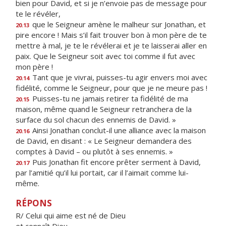
bien pour David, et si je n’envoie pas de message pour
te le révéler,
que le Seigneur amène le malheur sur Jonathan, et
20.13
pire encore ! Mais s’il fait trouver bon à mon père de te
mettre à mal, je te le révélerai et je te laisserai aller en
paix. Que le Seigneur soit avec toi comme il fut avec
mon père !
Tant que je vivrai, puisses-tu agir envers moi avec
20.14
fidélité, comme le Seigneur, pour que je ne meure pas !
Puisses-tu ne jamais retirer ta fidélité de ma
20.15
maison, même quand le Seigneur retranchera de la
surface du sol chacun des ennemis de David. »
Ainsi Jonathan conclut-il une alliance avec la maison
20.16
de David, en disant : « Le Seigneur demandera des
comptes à David – ou plutôt à ses ennemis. »
Puis Jonathan fit encore prêter serment à David,
20.17
par l’amitié qu’il lui portait, car il l’aimait comme lui-
même.
RÉPONS
R/ Celui qui aime est né de Dieu