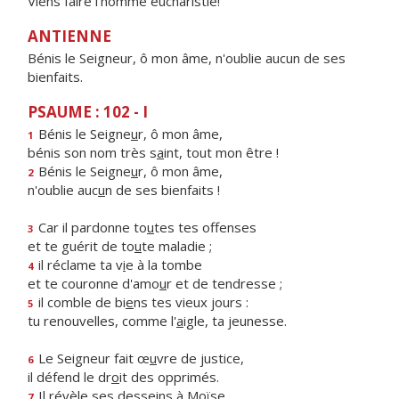
Viens faire l'homme eucharistie!
ANTIENNE
Bénis le Seigneur, ô mon âme, n'oublie aucun de ses
bienfaits.
PSAUME : 102 - I
Bénis le Seigne
u
r, ô mon âme,
1
bénis son nom très s
a
int, tout mon être !
Bénis le Seigne
u
r, ô mon âme,
2
n'oublie auc
u
n de ses bienfaits !
Car il pardonne to
u
tes tes offenses
3
et te guérit de to
u
te maladie ;
il réclame ta v
i
e à la tombe
4
et te couronne d'amo
u
r et de tendresse ;
il comble de bi
e
ns tes vieux jours :
5
tu renouvelles, comme l'
a
igle, ta jeunesse.
Le Seigneur fait œ
u
vre de justice,
6
il défend le dr
o
it des opprimés.
Il révèle ses dess
e
ins à Moïse,
7