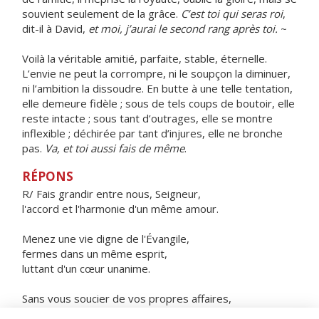
souvient seulement de la grâce.
C’est toi qui seras roi
,
dit-il à David,
et moi, j’aurai le second rang après toi.
~
Voilà la véritable amitié, parfaite, stable, éternelle.
L’envie ne peut la corrompre, ni le soupçon la diminuer,
ni l’ambition la dissoudre. En butte à une telle tentation,
elle demeure fidèle ; sous de tels coups de boutoir, elle
reste intacte ; sous tant d’outrages, elle se montre
inflexible ; déchirée par tant d’injures, elle ne bronche
pas.
Va, et toi aussi fais de même
.
RÉPONS
R/ Fais grandir entre nous, Seigneur,
l'accord et l'harmonie d'un même amour.
Menez une vie digne de l'Évangile,
fermes dans un même esprit,
luttant d'un cœur unanime.
Sans vous soucier de vos propres affaires,
ayez à cœur celles de vos frères,