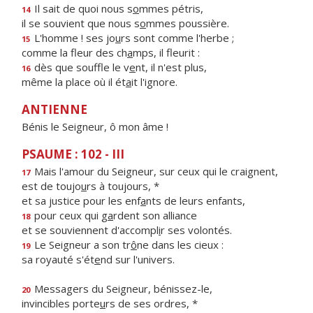
Il sait de quoi nous s
o
mmes pétris,
14
il se souvient que nous s
o
mmes poussière.
L'homme ! ses jo
u
rs sont comme l'herbe ;
15
comme la fleur des ch
a
mps, il fleurit :
dès que souffle le v
e
nt, il n'est plus,
16
même la place où il ét
a
it l'ignore.
ANTIENNE
Bénis le Seigneur, ô mon âme !
PSAUME : 102 - III
Mais l'amour du Seigneur, sur ceux qui le craignent,
17
est de toujo
u
rs à toujours, *
et sa justice pour les enf
a
nts de leurs enfants,
pour ceux qui g
a
rdent son alliance
18
et se souviennent d'accompl
i
r ses volontés.
Le Seigneur a son tr
ô
ne dans les cieux :
19
sa royauté s'ét
e
nd sur l'univers.
Messagers du Seigneur, bénissez-le,
20
invincibles porte
u
rs de ses ordres, *