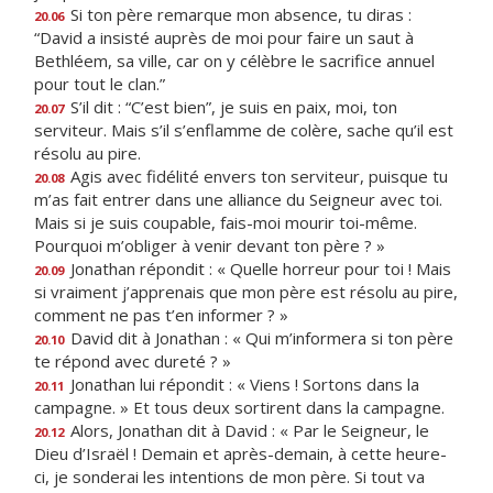
Si ton père remarque mon absence, tu diras :
20.06
“David a insisté auprès de moi pour faire un saut à
Bethléem, sa ville, car on y célèbre le sacrifice annuel
pour tout le clan.”
S’il dit : “C’est bien”, je suis en paix, moi, ton
20.07
serviteur. Mais s’il s’enflamme de colère, sache qu’il est
résolu au pire.
Agis avec fidélité envers ton serviteur, puisque tu
20.08
m’as fait entrer dans une alliance du Seigneur avec toi.
Mais si je suis coupable, fais-moi mourir toi-même.
Pourquoi m’obliger à venir devant ton père ? »
Jonathan répondit : « Quelle horreur pour toi ! Mais
20.09
si vraiment j’apprenais que mon père est résolu au pire,
comment ne pas t’en informer ? »
David dit à Jonathan : « Qui m’informera si ton père
20.10
te répond avec dureté ? »
Jonathan lui répondit : « Viens ! Sortons dans la
20.11
campagne. » Et tous deux sortirent dans la campagne.
Alors, Jonathan dit à David : « Par le Seigneur, le
20.12
Dieu d’Israël ! Demain et après-demain, à cette heure-
ci, je sonderai les intentions de mon père. Si tout va