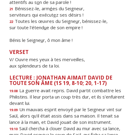
attentifs au s
o
n de sa parole !
Bénissez-le, arm
é
es du Seigneur,
21
serviteurs qui exécut
e
z ses désirs !
Toutes les œuvres du Seigne
u
r, bénissez-le,
22
sur toute l'étend
u
e de son empire !
Bénis le Seigne
u
r, ô mon âme !
VERSET
V/ Ouvre mes yeux à tes merveilles,
aux splendeurs de ta loi.
LECTURE : JONATHAN AIMAIT DAVID DE
TOUTE SON ÂME (1S 19, 8-10; 20, 1-17)
La guerre avait repris. David partit combattre les
19.08
Philistins. Il leur porta un coup très dur, et ils s’enfuirent
devant lui.
Un mauvais esprit envoyé par le Seigneur vint sur
19.09
Saül, alors qu’il était assis dans sa maison. Il tenait sa
lance à la main, et David jouait de son instrument.
Saül chercha à clouer David au mur avec sa lance,
19.10
mais David esquiva le coup de Saül, qui ficha sa lance