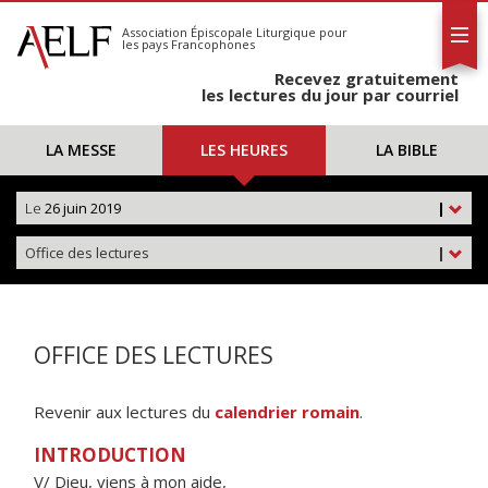
L'AELF
S'abonner
Association Épiscopale Liturgique
pour
les pays Francophones
Calendrier
Recevez gratuitement
Contact
les lectures du jour par courriel
LA MESSE
LES HEURES
LA BIBLE
Le
26 juin 2019
|
Office des lectures
|
OFFICE DES LECTURES
Revenir aux lectures du
calendrier romain
.
INTRODUCTION
V/ Dieu, viens à mon aide,