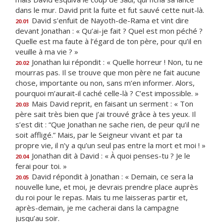
dans le mur. David prit la fuite et fut sauvé cette nuit-là.
David s’enfuit de Nayoth-de-Rama et vint dire
20.01
devant Jonathan : « Qu’ai-je fait ? Quel est mon péché ?
Quelle est ma faute à l’égard de ton père, pour qu’il en
veuille à ma vie ? »
Jonathan lui répondit : « Quelle horreur ! Non, tu ne
20.02
mourras pas. Il se trouve que mon père ne fait aucune
chose, importante ou non, sans m’en informer. Alors,
pourquoi m’aurait-il caché celle-là ? C’est impossible. »
Mais David reprit, en faisant un serment : « Ton
20.03
père sait très bien que j’ai trouvé grâce à tes yeux. Il
s’est dit : “Que Jonathan ne sache rien, de peur qu’il ne
soit affligé.” Mais, par le Seigneur vivant et par ta
propre vie, il n’y a qu’un seul pas entre la mort et moi ! »
Jonathan dit à David : « À quoi penses-tu ? Je le
20.04
ferai pour toi. »
David répondit à Jonathan : « Demain, ce sera la
20.05
nouvelle lune, et moi, je devrais prendre place auprès
du roi pour le repas. Mais tu me laisseras partir et,
après-demain, je me cacherai dans la campagne
jusqu’au soir.