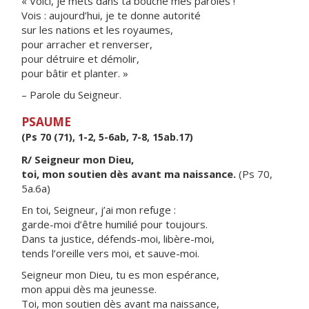
« Voici, je mets dans ta bouche mes paroles !
Vois : aujourd’hui, je te donne autorité
sur les nations et les royaumes,
pour arracher et renverser,
pour détruire et démolir,
pour bâtir et planter. »
– Parole du Seigneur.
PSAUME
(Ps 70 (71), 1-2, 5-6ab, 7-8, 15ab.17)
R/ Seigneur mon Dieu,
toi, mon soutien dès avant ma naissance.
(Ps 70,
5a.6a)
En toi, Seigneur, j’ai mon refuge :
garde-moi d’être humilié pour toujours.
Dans ta justice, défends-moi, libère-moi,
tends l’oreille vers moi, et sauve-moi.
Seigneur mon Dieu, tu es mon espérance,
mon appui dès ma jeunesse.
Toi, mon soutien dès avant ma naissance,