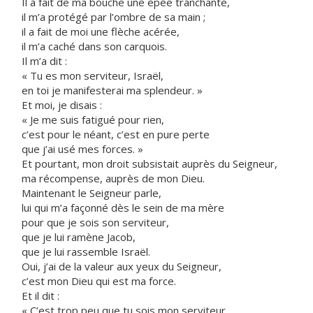
Il a fait de ma bouche une épée tranchante,
il m’a protégé par l’ombre de sa main ;
il a fait de moi une flèche acérée,
il m’a caché dans son carquois.
Il m’a dit :
« Tu es mon serviteur, Israël,
en toi je manifesterai ma splendeur. »
Et moi, je disais :
« Je me suis fatigué pour rien,
c’est pour le néant, c’est en pure perte
que j’ai usé mes forces. »
Et pourtant, mon droit subsistait auprès du Seigneur,
ma récompense, auprès de mon Dieu.
Maintenant le Seigneur parle,
lui qui m’a façonné dès le sein de ma mère
pour que je sois son serviteur,
que je lui ramène Jacob,
que je lui rassemble Israël.
Oui, j’ai de la valeur aux yeux du Seigneur,
c’est mon Dieu qui est ma force.
Et il dit :
« C’est trop peu que tu sois mon serviteur