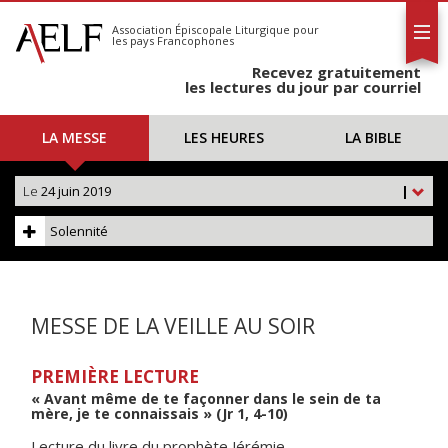
L'AELF
S'abonner
Association Épiscopale Liturgique
pour
les pays Francophones
Calendrier
Recevez gratuitement
Contact
les lectures du jour par courriel
LA MESSE
LES HEURES
LA BIBLE
Le
24 juin 2019
|
Solennité
MESSE DE LA VEILLE AU SOIR
PREMIÈRE LECTURE
« Avant même de te façonner dans le sein de ta
mère, je te connaissais » (Jr 1, 4-10)
Lecture du livre du prophète Jérémie