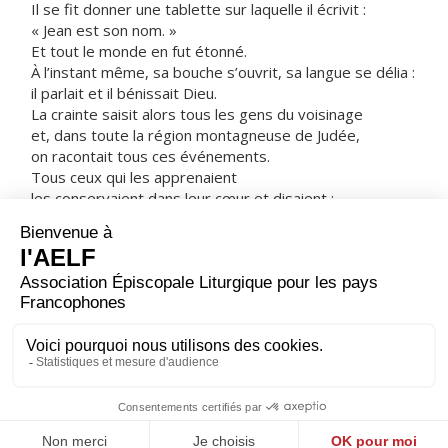
Il se fit donner une tablette sur laquelle il écrivit :
« Jean est son nom. »
Et tout le monde en fut étonné.
À l’instant même, sa bouche s’ouvrit, sa langue se délia :
il parlait et il bénissait Dieu.
La crainte saisit alors tous les gens du voisinage
et, dans toute la région montagneuse de Judée,
on racontait tous ces événements.
Tous ceux qui les apprenaient
les conservaient dans leur cœur et disaient :
« Que sera donc cet enfant ? »
En effet, la main du Seigneur était avec lui.
L’enfant grandissait
et son esprit se fortifiait.
Il alla vivre au désert
jusqu’au jour où il se fit connaître à Israël.
– Acclamons la Parole de Dieu.