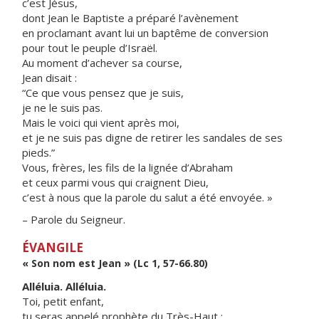
c’est Jésus,
dont Jean le Baptiste a préparé l’avènement
en proclamant avant lui un baptême de conversion
pour tout le peuple d’Israël.
Au moment d’achever sa course,
Jean disait :
“Ce que vous pensez que je suis,
je ne le suis pas.
Mais le voici qui vient après moi,
et je ne suis pas digne de retirer les sandales de ses
pieds.”
Vous, frères, les fils de la lignée d’Abraham
et ceux parmi vous qui craignent Dieu,
c’est à nous que la parole du salut a été envoyée. »
– Parole du Seigneur.
ÉVANGILE
« Son nom est Jean » (Lc 1, 57-66.80)
Alléluia. Alléluia.
Toi, petit enfant,
tu seras appelé prophète du Très-Haut :