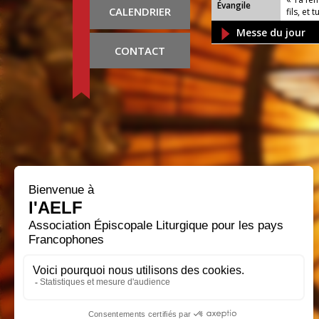
Évangile
CALENDRIER
fils, et 
Messe du jour
CONTACT