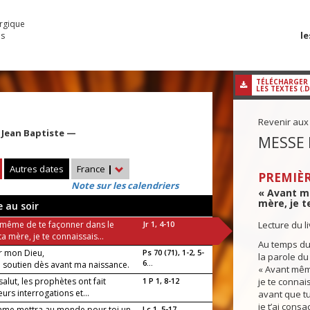
urgique
le
es
TÉLÉCHARGER
LES TEXTES (.
Revenir aux
t Jean Baptiste —
MESSE 
Autres dates
France
|
PREMIÈR
Note sur les calendriers
« Avant m
mère, je te
e au soir
 même de te façonner dans le
Jr 1, 4-10
Lecture du l
ta mère, je te connaissais...
Au temps du 
r mon Dieu,
Ps 70 (71), 1-2, 5-
la parole du
6...
n soutien dès avant ma naissance.
« Avant mêm
 salut, les prophètes ont fait
1 P 1, 8-12
je te connais
eurs interrogations et...
avant que tu
je t’ai consac
mme mettra au monde pour toi un
Lc 1, 5-17