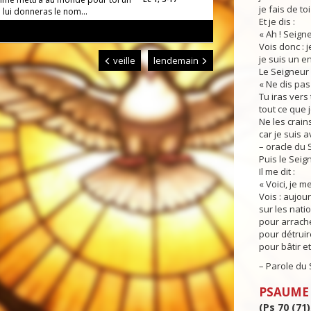
je fais de to
tu lui donneras le nom...
Et je dis :
« Ah ! Seign
Vois donc : j
je suis un en
veille
lendemain
Le Seigneur r
« Ne dis pas 
Tu iras vers 
tout ce que j
Ne les crain
car je suis a
– oracle du 
Puis le Seig
Il me dit :
« Voici, je 
Vois : aujour
sur les nati
pour arrache
pour détruir
pour bâtir et
– Parole du 
PSAUME
(Ps 70 (71)