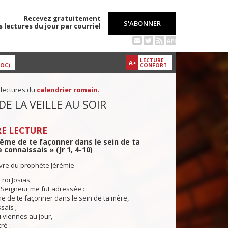
Recevez gratuitement
S'ABONNER
s lectures du jour par courriel
API
LECTURE
A+
DOC)
CONFORT
 lectures du
calendrier romain
.
DE LA VEILLE AU SOIR
E LECTURE
ême de te façonner dans le sein de ta
 connaissais » (Jr 1, 4-10)
ivre du prophète Jérémie
roi Josias,
 Seigneur me fut adressée :
e de te façonner dans le sein de ta mère,
sais ;
 viennes au jour,
ré ;