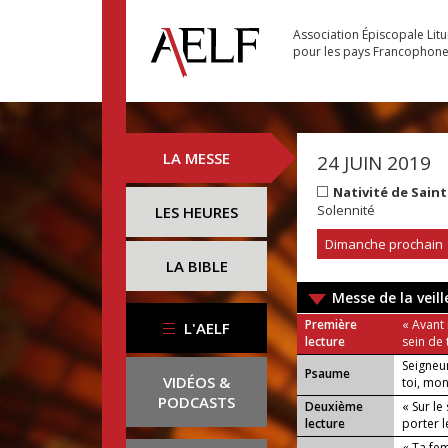
Association Épiscopale Lit
pour les pays Francophon
LA MESSE
24 JUIN 2019
Nativité de Sain
Solennité
LES HEURES
Dimanche prochain
LA BIBLE
Messe de la veill
Première
« Avant
L'AELF
lecture
sein de 
Seigneu
Psaume
VIDÉOS &
toi, mo
PODCASTS
Deuxième
« Sur le
lecture
porter l
« Ta fe