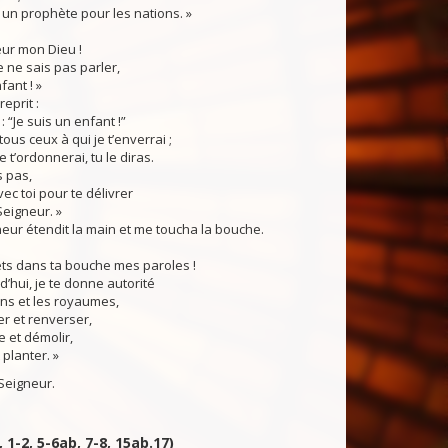
i un prophète pour les nations. »
eur mon Dieu !
e ne sais pas parler,
fant ! »
eprit :
: “Je suis un enfant !”
tous ceux à qui je t’enverrai ;
e t’ordonnerai, tu le diras.
s pas,
vec toi pour te délivrer
Seigneur. »
neur étendit la main et me toucha la bouche.
mets dans ta bouche mes paroles !
d’hui, je te donne autorité
ons et les royaumes,
r et renverser,
e et démolir,
 planter. »
Seigneur.
, 1-2, 5-6ab, 7-8, 15ab.17)