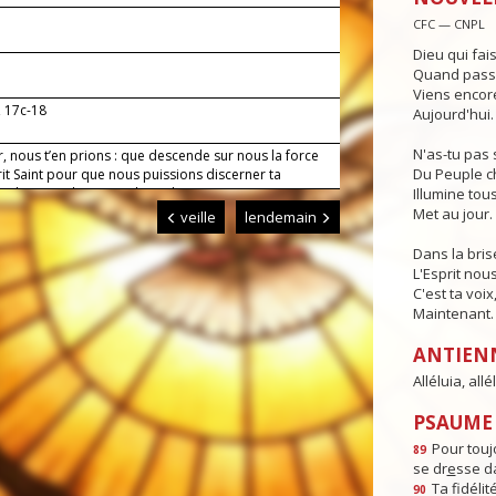
CFC — CNPL
Dieu qui fai
Quand passe 
Viens encore
, 17c-18
Aujourd'hui.
N'as-tu pas 
, nous t’en prions : que descende sur nous la force
Du Peuple c
rit Saint pour que nous puissions discerner ta
et l’accomplir tout au long de notre vie.
Illumine tous
Met au jour.
veille
lendemain
Dans la bris
L'Esprit nou
C'est ta voix
Maintenant.
ANTIEN
Alléluia, allél
PSAUME :
Pour toujo
89
se dr
e
sse da
Ta fidéli
90