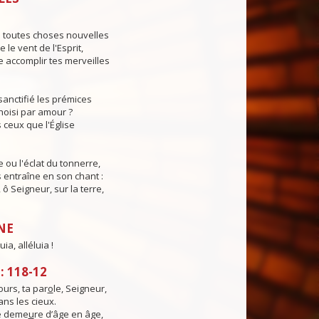
s toutes choses nouvelles
le vent de l'Esprit,
 accomplir tes merveilles
sanctifié les prémices
hoisi par amour ?
 ceux que l'Église
e ou l'éclat du tonnerre,
s entraîne en son chant :
, ô Seigneur, sur la terre,
NE
uia, alléluia !
 118-12
urs, ta par
o
le, Seigneur,
ns les cieux.
té deme
u
re d’âge en âge,