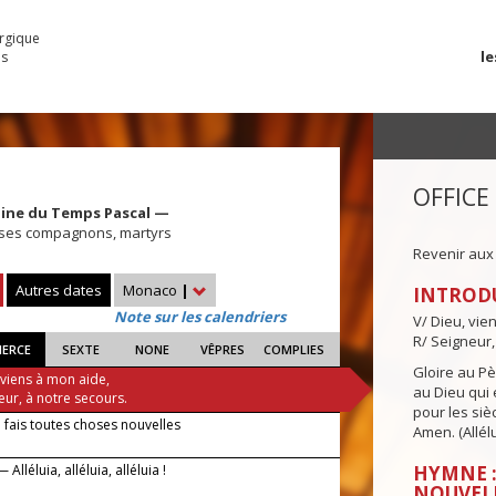
urgique
le
es
OFFICE
aine du Temps Pascal —
 ses compagnons, martyrs
Revenir aux
Autres dates
Monaco
|
INTROD
Note sur les calendriers
V/ Dieu, vie
R/ Seigneur,
IERCE
SEXTE
NONE
VÊPRES
COMPLIES
Gloire au Pèr
 viens à mon aide,
au Dieu qui e
eur, à notre secours.
pour les siè
 fais toutes choses nouvelles
Amen. (Allélu
Alléluia, alléluia, alléluia !
HYMNE :
NOUVEL