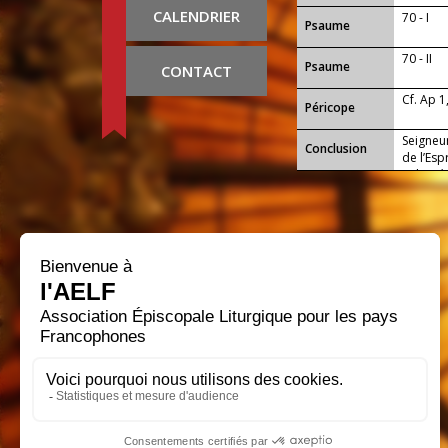
CALENDRIER
70 - I
Psaume
70 - II
Psaume
CONTACT
Cf. Ap 1
Péricope
Seigneur
Conclusion
de l’Esp
volonté 