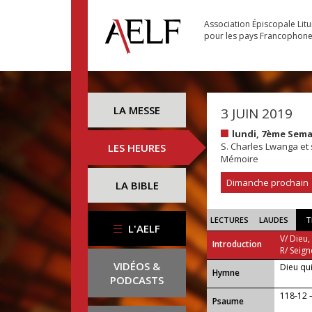
Association Épiscopale Lit
pour les pays Francophon
LA MESSE
3 JUIN 2019
lundi, 7ème Sem
S. Charles Lwanga et
LES HEURES
Mémoire
Dimanche prochain
LA BIBLE
LECTURES
LAUDES
T
L'AELF
V/ Dieu,
Introduction
R/ Seign
VIDÉOS &
Dieu qui
...
Hymne
PODCASTS
118-12 — 
Psaume