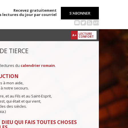
Recevez gratuitement
S'ABONNER
s lectures du jour par courriel
API
LECTURE
A+
CONFORT
 DE TIERCE
 lectures du
calendrier romain
.
UCTION
ns à mon aide,
 à notre secours.
e, et au Fils et au Saint-Esprit,
st, qui était et qui vient,
cles des siècles.
ia.)
 DIEU QUI FAIS TOUTES CHOSES
LES