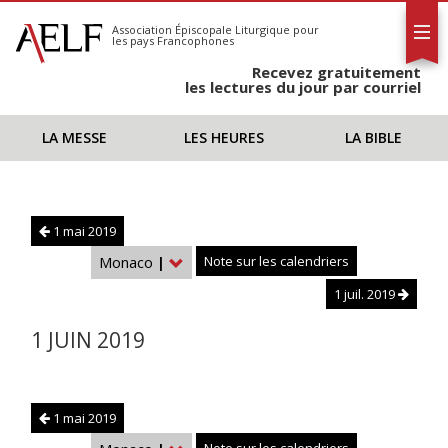
L'AELF
S'abonner
Association Épiscopale Liturgique
pour
les pays Francophones
Calendrier
Recevez gratuitement
Contact
les lectures du jour par courriel
LA MESSE
LES HEURES
LA BIBLE
1 mai 2019
Monaco
|
Note sur les calendriers
1 juil. 2019
1 JUIN 2019
1 mai 2019