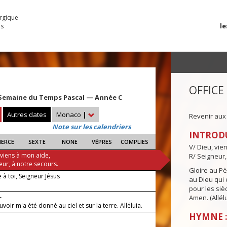
urgique
le
es
OFFICE
Semaine du Temps Pascal — Année C
Autres dates
Monaco
|
Revenir aux
Note sur les calendriers
INTROD
IERCE
SEXTE
NONE
VÊPRES
COMPLIES
V/ Dieu, vie
 viens à mon aide,
R/ Seigneur,
eur, à notre secours.
Gloire au Pèr
à toi, Seigneur Jésus
au Dieu qui e
pour les siè
—
Amen. (Allélu
voir m'a été donné au ciel et sur la terre. Alléluia.
HYMNE :