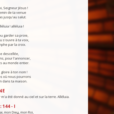
i, Seigneur Jésus !
emin de ta venue
s jusqu'au salut.
léluia ! alléluia !
pu garder sa proie,
u s'ouvre à ta voix,
mphe par la croix.
be descellée,
ns, pour l'annoncer,
s au monde entier.
 gloire à ton nom !
ps où nous pourrons
in dans ta maison.
NE
m'a été donné au ciel et sur la terre. Alléluia.
 144 - I
rai, mon Die
u
, mon Roi,