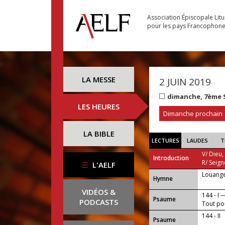
Association Épiscopale Lit
pour les pays Francophon
LA MESSE
2 JUIN 2019
dimanche, 7ème 
LES HEURES
Dimanche prochain
LA BIBLE
LECTURES
LAUDES
T
V/ Dieu,
Introduction
R/ Seign
L'AELF
Louange 
...
Hymne
VIDÉOS &
144 - I 
Psaume
PODCASTS
Tout pou
144 - II
Psaume