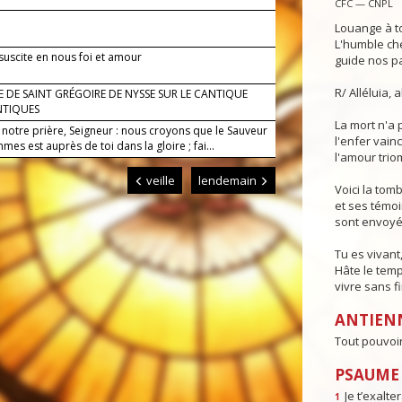
CFC — CNPL
Louange à to
L'humble ch
 suscite en nous foi et amour
guide nos pa
R/ Alléluia, al
 DE SAINT GRÉGOIRE DE NYSSE SUR LE CANTIQUE
NTIQUES
La mort n'a 
 notre prière, Seigneur : nous croyons que le Sauveur
l'enfer vainc
es est auprès de toi dans la gloire ; fai...
l'amour trio
veille
lendemain
Voici la tom
et ses témoi
sont envoyé
Tu es vivant,
Hâte le tem
vivre sans f
ANTIEN
Tout pouvoir 
PSAUME :
Je t’exalte
1