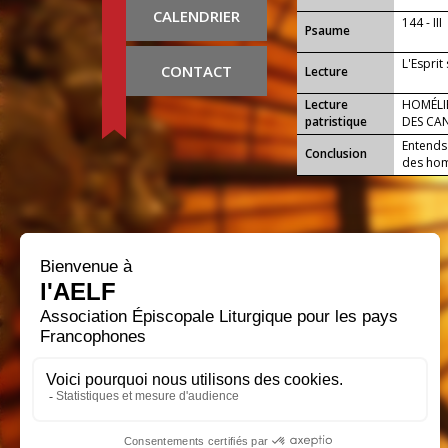
CALENDRIER
144 - III
Psaume
L'Esprit
CONTACT
Lecture
Lecture
HOMÉLIE
patristique
DES CA
Entends
Conclusion
des homm