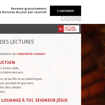
Recevez gratuitement
S'ABONNER
s lectures du jour par courriel
API
LECTURE
A+
CONFORT
 DES LECTURES
 lectures du
calendrier romain
.
UCTION
ns à mon aide,
 à notre secours.
e, et au Fils et au Saint-Esprit,
st, qui était et qui vient,
cles des siècles.
ia.)
 LOUANGE À TOI, SEIGNEUR JÉSUS