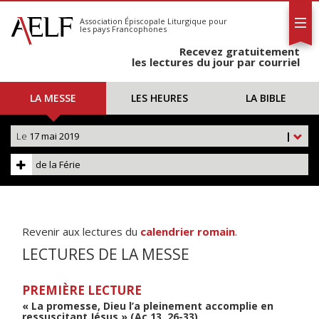
L'AELF
S'abonner
Association Épiscopale Liturgique
pour
les pays Francophones
Calendrier
Recevez gratuitement
Contact
les lectures du jour par courriel
LA MESSE
LES HEURES
LA BIBLE
Le
17 mai 2019
|
de la Férie
Revenir aux lectures du
calendrier romain
.
LECTURES DE LA MESSE
PREMIÈRE LECTURE
« La promesse, Dieu l’a pleinement accomplie en
ressuscitant Jésus » (Ac 13, 26-33)