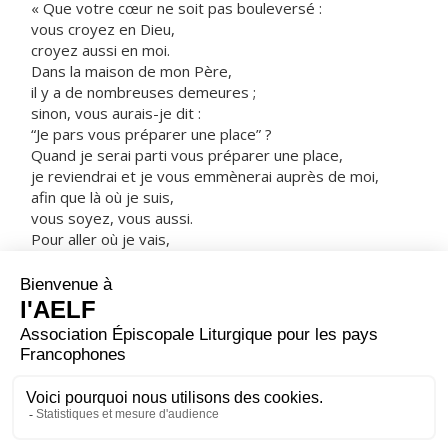
« Que votre cœur ne soit pas bouleversé :
vous croyez en Dieu,
croyez aussi en moi.
Dans la maison de mon Père,
il y a de nombreuses demeures ;
sinon, vous aurais-je dit :
“Je pars vous préparer une place” ?
Quand je serai parti vous préparer une place,
je reviendrai et je vous emmènerai auprès de moi,
afin que là où je suis,
vous soyez, vous aussi.
Pour aller où je vais,
vous savez le chemin. »
Thomas lui dit :
« Seigneur, nous ne savons pas où tu vas.
Comment pourrions-nous savoir le chemin ? »
Jésus lui répond :
« Moi, je suis le Chemin, la Vérité et la Vie ;
personne ne va vers le Père sans passer par moi. »
– Acclamons la Parole de Dieu.