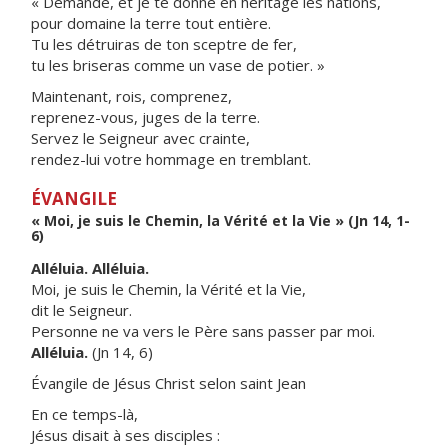
« Demande, et je te donne en héritage les nations,
pour domaine la terre tout entière.
Tu les détruiras de ton sceptre de fer,
tu les briseras comme un vase de potier. »
Maintenant, rois, comprenez,
reprenez-vous, juges de la terre.
Servez le Seigneur avec crainte,
rendez-lui votre hommage en tremblant.
ÉVANGILE
« Moi, je suis le Chemin, la Vérité et la Vie » (Jn 14, 1-
6)
Alléluia. Alléluia.
Moi, je suis le Chemin, la Vérité et la Vie,
dit le Seigneur.
Personne ne va vers le Père sans passer par moi.
Alléluia.
(Jn 14, 6)
Évangile de Jésus Christ selon saint Jean
En ce temps-là,
Jésus disait à ses disciples :