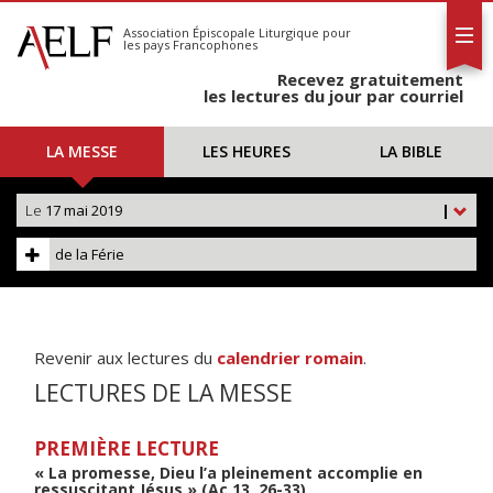
L'AELF
S'abonner
Association Épiscopale Liturgique
pour
les pays Francophones
Calendrier
Recevez gratuitement
Contact
les lectures du jour par courriel
LA MESSE
LES HEURES
LA BIBLE
Le
17 mai 2019
|
de la Férie
Revenir aux lectures du
calendrier romain
.
LECTURES DE LA MESSE
PREMIÈRE LECTURE
« La promesse, Dieu l’a pleinement accomplie en
ressuscitant Jésus » (Ac 13, 26-33)