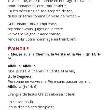
« Demande, et je te donne en héritage les nations,
pour domaine la terre tout entière.
Tu les détruiras de ton sceptre de fer,
tu les briseras comme un vase de potier. »
Maintenant, rois, comprenez,
reprenez-vous, juges de la terre.
Servez le Seigneur avec crainte,
rendez-lui votre hommage en tremblant.
ÉVANGILE
« Moi, je suis le Chemin, la Vérité et la Vie » (Jn 14, 1-
6)
Alléluia. Alléluia.
Moi, je suis le Chemin, la Vérité et la Vie,
dit le Seigneur.
Personne ne va vers le Père sans passer par moi.
Alléluia.
(Jn 14, 6)
Évangile de Jésus Christ selon saint Jean
En ce temps-là,
Jésus disait à ses disciples :