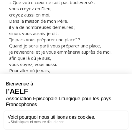
« Que votre cœur ne soit pas bouleversé :
vous croyez en Dieu,
croyez aussi en moi.
Dans la maison de mon Père,
il y a de nombreuses demeures ;
sinon, vous aurais-je dit :
“Je pars vous préparer une place” ?
Quand je serai parti vous préparer une place,
je reviendrai et je vous emmènerai auprès de moi,
afin que là où je suis,
vous soyez, vous aussi.
Pour aller où je vais,
vous savez le chemin. »
Thomas lui dit :
« Seigneur, nous ne savons pas où tu vas.
Comment pourrions-nous savoir le chemin ? »
Jésus lui répond :
« Moi, je suis le Chemin, la Vérité et la Vie ;
personne ne va vers le Père sans passer par moi. »
– Acclamons la Parole de Dieu.