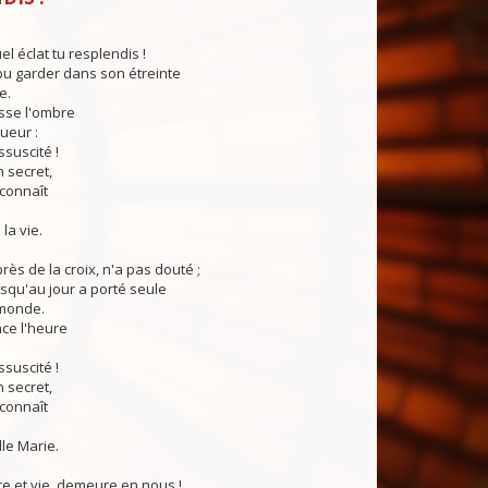
el éclat tu resplendis !
pu garder dans son étreinte
e.
sse l'ombre
ueur :
ssuscité !
n secret,
 connaît
la vie.
rès de la croix, n'a pas douté ;
squ'au jour a porté seule
 monde.
ce l'heure
ssuscité !
n secret,
 connaît
lle Marie.
re et vie, demeure en nous !