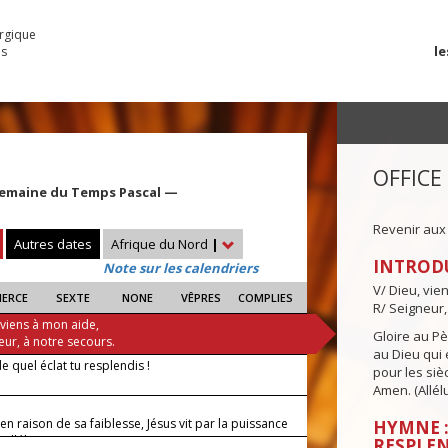
urgique
le
es
OFFICE
Semaine du Temps Pascal —
Revenir aux
Autres dates
Afrique du Nord
|
INTROD
Note sur les calendriers
V/ Dieu, vie
IERCE
SEXTE
NONE
VÊPRES
COMPLIES
R/ Seigneur,
 viens à mon aide,
Gloire au Pèr
eur, à notre secours.
au Dieu qui e
de quel éclat tu resplendis !
pour les siè
Amen. (Allélu
 en raison de sa faiblesse, Jésus vit par la puissance
HYMNE :
 alléluia.
RESPLEN