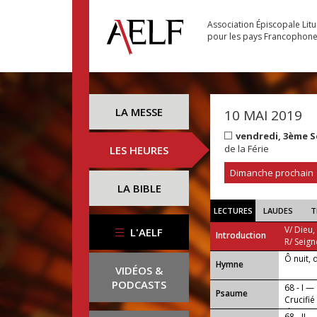
Association Épiscopale Lit
pour les pays Francophon
LA MESSE
10 MAI 2019
vendredi, 3ème 
de la Férie
LES HEURES
Dimanche prochain
LA BIBLE
LECTURES
LAUDES
T
V/ Dieu,
L'AELF
Introduction
R/ Seign
Ô nuit, 
...
Hymne
VIDÉOS &
PODCASTS
68 - I —
Psaume
Crucifié
de Dieu,
68 - II