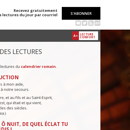
Recevez gratuitement
S'ABONNER
s lectures du jour par courriel
API
LECTURE
A+
CONFORT
 DES LECTURES
 lectures du
calendrier romain
.
UCTION
ns à mon aide,
 à notre secours.
e, et au Fils et au Saint-Esprit,
st, qui était et qui vient,
cles des siècles.
ia.)
 Ô NUIT, DE QUEL ÉCLAT TU
DIS !