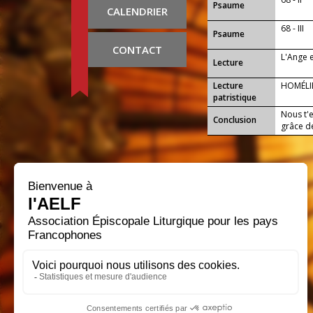
Psaume
CALENDRIER
68 - III
Psaume
CONTACT
L'Ange e
Lecture
Lecture
HOMÉLI
patristique
Nous t'e
Conclusion
grâce de