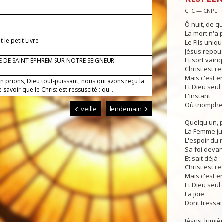
CFC — CNPL
Ô nuit, de qu
La mort n'a 
t le petit Livre
Le Fils uniqu
Jésus repou
Et sort vainq
E DE SAINT ÉPHREM SUR NOTRE SEIGNEUR
Christ est re
Mais c'est e
n prions, Dieu tout-puissant, nous qui avons reçu la
Et Dieu seul
 savoir que le Christ est ressuscité : qu...
L'instant
Où triomphe 
veille
lendemain
Quelqu'un, p
La Femme ju
L'espoir du
Sa foi devan
Et sait déjà :
Christ est re
Mais c'est e
Et Dieu seul
La joie
Dont tressai
Jésus, lumiè