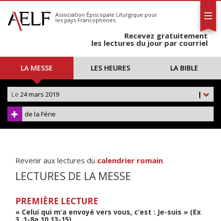
L'AELF
S'abonner
Association Épiscopale Liturgique
pour
les pays Francophones
Calendrier
Recevez gratuitement
Contact
les lectures du jour par courriel
LA MESSE
LES HEURES
LA BIBLE
Le
24 mars 2019
|
de la Férie
Revenir aux lectures du
calendrier romain
.
LECTURES DE LA MESSE
PREMIÈRE LECTURE
« Celui qui m’a envoyé vers vous, c’est : Je-suis » (Ex
3, 1-8a.10.13-15)