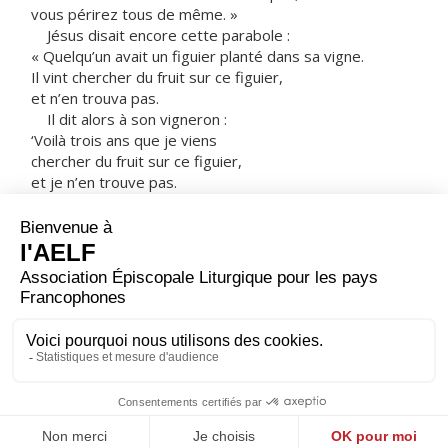
vous périrez tous de même. »
Jésus disait encore cette parabole :
« Quelqu’un avait un figuier planté dans sa vigne.
Il vint chercher du fruit sur ce figuier,
et n’en trouva pas.
Il dit alors à son vigneron :
‘Voilà trois ans que je viens
chercher du fruit sur ce figuier,
et je n’en trouve pas.
Coupe-le. À quoi bon le laisser épuiser le sol ?’
Mais le vigneron lui répondit :
‘Maître, laisse-le encore cette année,
le temps que je bêche autour
pour y mettre du fumier.
Peut-être donnera-t-il du fruit à l’avenir.
Sinon, tu le couperas.’ »
– Acclamons la Parole de Dieu.