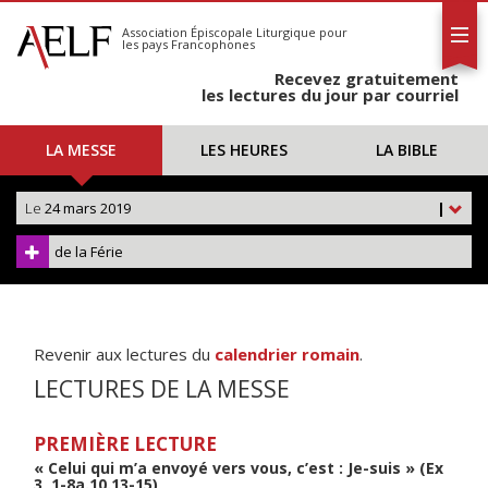
L'AELF
S'abonner
Association Épiscopale Liturgique
pour
les pays Francophones
Calendrier
Recevez gratuitement
Contact
les lectures du jour par courriel
LA MESSE
LES HEURES
LA BIBLE
Le
24 mars 2019
|
de la Férie
Revenir aux lectures du
calendrier romain
.
LECTURES DE LA MESSE
PREMIÈRE LECTURE
« Celui qui m’a envoyé vers vous, c’est : Je-suis » (Ex
3, 1-8a.10.13-15)