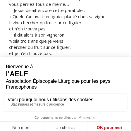
vous périrez tous de même. »
Jésus disait encore cette parabole :
« Quelqu’un avait un figuier planté dans sa vigne.
Il vint chercher du fruit sur ce figuier,
et n’en trouva pas.
Il dit alors à son vigneron :
‘Voilà trois ans que je viens
chercher du fruit sur ce figuier,
et je n’en trouve pas.
Coupe-le. À quoi bon le laisser épuiser le sol ?’
Mais le vigneron lui répondit :
‘Maître, laisse-le encore cette année,
le temps que je bêche autour
pour y mettre du fumier.
Peut-être donnera-t-il du fruit à l’avenir.
Sinon, tu le couperas.’ »
– Acclamons la Parole de Dieu.