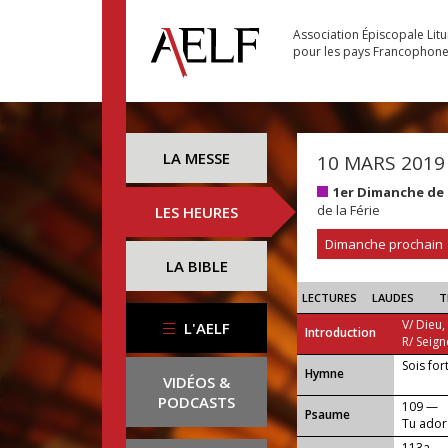
Association Épiscopale Lit
pour les pays Francophon
LA MESSE
10 MARS 2019
1er Dimanche de
de la Férie
LES HEURES
Dimanche prochain
LA BIBLE
LECTURES
LAUDES
T
V/ Dieu,
L'AELF
Introduction
R/ Seign
Sois fort
...
Hymne
VIDÉOS &
PODCASTS
109 —
Psaume
Tu adore
serviras
113a —