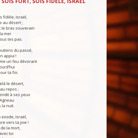
SOIS FORT, SOIS FIDÈLE, ISRAËL
s fidèle, Israël,
 au désert ;
nt le bras souverain
la mer
ous tes pas.
outiens du passé,
on appui !
mme un feu dévorant
ourd’hui
our ta foi.
delà le désert,
au repos ;
lendit à ses yeux
l’Agneau
la nuit.
 exode, Israël,
e vers ta joie !
a de la mort,
vec toi