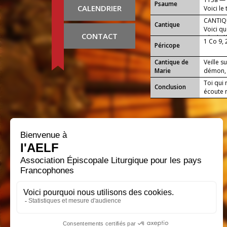
Psaume
CALENDRIER
Voici le
CANTIQU
Cantique
Voici qu
CONTACT
Fils de
1 Co 9, 
Péricope
Cantique de
Veille s
Marie
démon, t
Toi qui 
Conclusion
écoute 