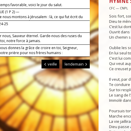
HYMNE : 
 temps favorable, voici le jour du salut.
CFC — CNPL
E (1 P 2) —
Sois fort, soi
e nous montons à Jérusalem : là, ce qui fut écrit du
Dieu te mène
 l’homme s’accomplira.
24-25
C’est lui do
Ouvrit dans 
ur nous, Sauveur éternel. Garde-nous des ruses du
Un chemin s
oi, notre force à jamais.
Oublie les s
nous donnes la grâce de croire en toi, Seigneur,
notre prière pour nos frères humains :
En lui seul t
C’est lui co
Qui veut auj
veille
lendemain
Ce creuset p
Il veut, par 
Te conduire 
Sur toi resp
Le sang de 
Immolé dans 
Poursuis ton
Marche encor
La vie jaillir
Dieu passe a