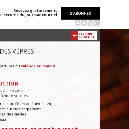
Recevez gratuitement
S'ABONNER
s lectures du jour par courriel
API
LECTURE
A+
CONFORT
 DES VÊPRES
 lectures du
calendrier romain
.
UCTION
ns à mon aide,
 à notre secours.
e, et au Fils et au Saint-Esprit,
st, qui était et qui vient,
cles des siècles.
ia.)