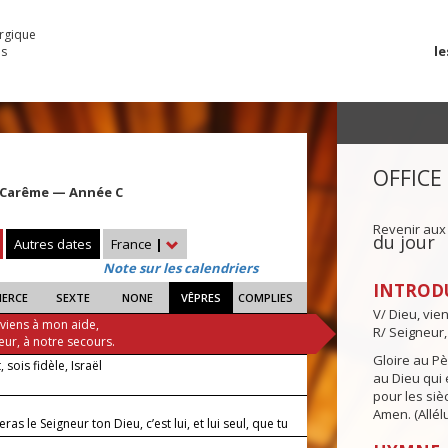
urgique
le
es
OFFICE
 Carême — Année C
Revenir aux
du jour
Autres dates
France
|
Note sur les calendriers
INTROD
IERCE
SEXTE
NONE
VÊPRES
COMPLIES
V/ Dieu, vie
 viens à mon aide,
R/ Seigneur,
eur, à notre secours.
Gloire au Pèr
, sois fidèle, Israël
au Dieu qui e
pour les siè
Amen. (Allélu
ras le Seigneur ton Dieu, c’est lui, et lui seul, que tu
.