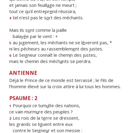
et jamais son feuill
a
ge ne meurt ;
tout ce qu'il entrepr
e
nd réussira,
tel n'est pas le s
o
rt des méchants.
4
Mais ils s
o
nt comme la paille
balay
é
e par le vent : +
au jugement, les méchants ne se l
è
veront pas, *
5
ni les pécheurs au rassemblem
e
nt des justes.
Le Seigneur connaît le chem
i
n des justes,
6
mais le chemin des méch
a
nts se perdra.
ANTIENNE
Déjà le Prince de ce monde est terrassé ; le Fils de
l'homme élevé sur la croix attire à lui tous les hommes.
PSAUME : 2
Pourquoi ce tum
u
lte des nations,
1
ce vain murm
u
re des peuples ?
Les rois de la t
e
rre se dressent,
2
les grands se liguent entre eux
contre le Seigne
u
r et son messie :