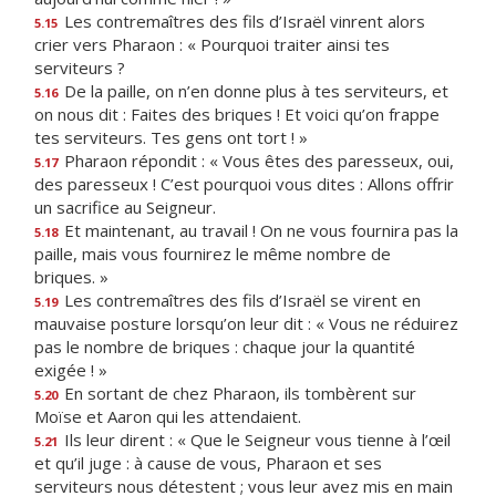
Les contremaîtres des fils d’Israël vinrent alors
5.15
crier vers Pharaon : « Pourquoi traiter ainsi tes
serviteurs ?
De la paille, on n’en donne plus à tes serviteurs, et
5.16
on nous dit : Faites des briques ! Et voici qu’on frappe
tes serviteurs. Tes gens ont tort ! »
Pharaon répondit : « Vous êtes des paresseux, oui,
5.17
des paresseux ! C’est pourquoi vous dites : Allons offrir
un sacrifice au Seigneur.
Et maintenant, au travail ! On ne vous fournira pas la
5.18
paille, mais vous fournirez le même nombre de
briques. »
Les contremaîtres des fils d’Israël se virent en
5.19
mauvaise posture lorsqu’on leur dit : « Vous ne réduirez
pas le nombre de briques : chaque jour la quantité
exigée ! »
En sortant de chez Pharaon, ils tombèrent sur
5.20
Moïse et Aaron qui les attendaient.
Ils leur dirent : « Que le Seigneur vous tienne à l’œil
5.21
et qu’il juge : à cause de vous, Pharaon et ses
serviteurs nous détestent ; vous leur avez mis en main