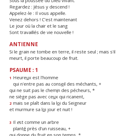
Sous la poussée du Dieu vivant.
Regardez : Jésus y descend !
Appelez-le : Il vous appelle.
Venez dehors ! C’est maintenant
Le jour où la chair et le sang
Sont travaillés de vie nouvelle !
ANTIENNE
Si le grain ne tombe en terre, il reste seul ; mais s'il
meurt, il porte beaucoup de fruit.
PSAUME : 1
Heure
u
x est l'homme
1
qui n'entre pas au cons
e
il des méchants, +
qui ne suit pas le chem
i
n des pécheurs, *
ne siège pas avec ce
u
x qui ricanent,
mais se plaît dans la l
o
i du Seigneur
2
et murmure sa l
o
i jour et nuit !
Il
e
st comme un arbre
3
plant
é
près d'un ruisseau, +
qui donne du fru
i
t en son temps, *