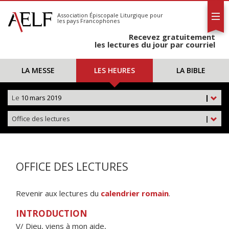
L'AELF
S'abonner
Association Épiscopale Liturgique
pour
les pays Francophones
Calendrier
Recevez gratuitement
Contact
les lectures du jour par courriel
LA MESSE
LES HEURES
LA BIBLE
Le
10 mars 2019
|
Office des lectures
|
OFFICE DES LECTURES
Revenir aux lectures du
calendrier romain
.
INTRODUCTION
V/ Dieu, viens à mon aide,