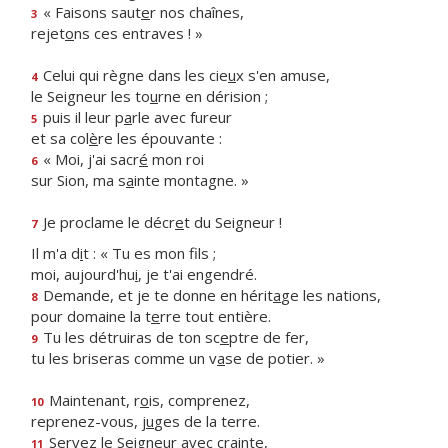
« Faisons saut
e
r nos chaînes,
3
rejet
o
ns ces entraves ! »
Celui qui règne dans les cie
u
x s'en amuse,
4
le Seigneur les to
u
rne en dérision ;
puis il leur p
a
rle avec fureur
5
et sa col
è
re les épouvante :
« Moi, j'ai sacr
é
mon roi
6
sur Sion, ma s
a
inte montagne. »
Je proclame le décr
e
t du Seigneur !
7
Il m'a d
i
t : « Tu es mon fils ;
moi, aujourd'hu
i
, je t'ai engendré.
Demande, et je te donne en hérit
a
ge les nations,
8
pour domaine la t
e
rre tout entière.
Tu les détruiras de ton sc
e
ptre de fer,
9
tu les briseras comme un v
a
se de potier. »
Maintenant, r
o
is, comprenez,
10
reprenez-vous, j
u
ges de la terre.
Servez le Seigne
u
r avec crainte,
11