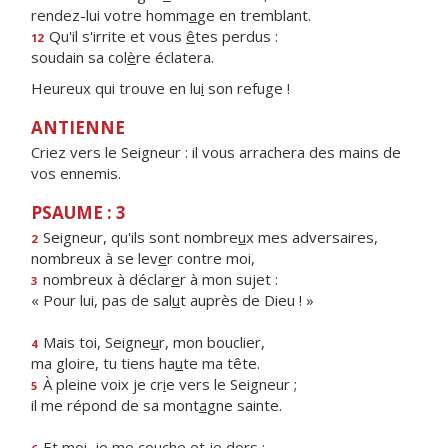
rendez-lui votre homm
a
ge en tremblant.
Qu'il s'irrite et vous
ê
tes perdus :
12
soudain sa col
è
re éclatera.
Heureux qui trouve en lu
i
son refuge !
ANTIENNE
Criez vers le Seigneur : il vous arrachera des mains de
vos ennemis.
PSAUME : 3
Seigneur, qu'ils sont nombre
u
x mes adversaires,
2
nombreux à se lev
e
r contre moi,
nombreux à déclar
e
r à mon sujet :
3
« Pour lui, pas de sal
u
t auprès de Dieu ! »
Mais toi, Seigne
u
r, mon bouclier,
4
ma gloire, tu tiens ha
u
te ma tête.
À pleine voix je cr
i
e vers le Seigneur ;
5
il me répond de sa mont
a
gne sainte.
Et moi, je me co
u
che et je dors ;