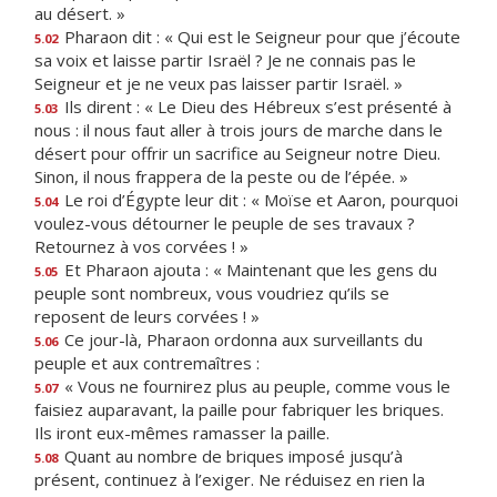
au désert. »
Pharaon dit : « Qui est le Seigneur pour que j’écoute
5.02
sa voix et laisse partir Israël ? Je ne connais pas le
Seigneur et je ne veux pas laisser partir Israël. »
Ils dirent : « Le Dieu des Hébreux s’est présenté à
5.03
nous : il nous faut aller à trois jours de marche dans le
désert pour offrir un sacrifice au Seigneur notre Dieu.
Sinon, il nous frappera de la peste ou de l’épée. »
Le roi d’Égypte leur dit : « Moïse et Aaron, pourquoi
5.04
voulez-vous détourner le peuple de ses travaux ?
Retournez à vos corvées ! »
Et Pharaon ajouta : « Maintenant que les gens du
5.05
peuple sont nombreux, vous voudriez qu’ils se
reposent de leurs corvées ! »
Ce jour-là, Pharaon ordonna aux surveillants du
5.06
peuple et aux contremaîtres :
« Vous ne fournirez plus au peuple, comme vous le
5.07
faisiez auparavant, la paille pour fabriquer les briques.
Ils iront eux-mêmes ramasser la paille.
Quant au nombre de briques imposé jusqu’à
5.08
présent, continuez à l’exiger. Ne réduisez en rien la