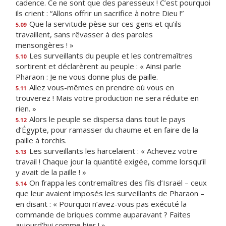
cadence. Ce ne sont que des paresseux ! C’est pourquoi
ils crient : “Allons offrir un sacrifice à notre Dieu !”
Que la servitude pèse sur ces gens et qu’ils
5.09
travaillent, sans rêvasser à des paroles
mensongères ! »
Les surveillants du peuple et les contremaîtres
5.10
sortirent et déclarèrent au peuple : « Ainsi parle
Pharaon : Je ne vous donne plus de paille.
Allez vous-mêmes en prendre où vous en
5.11
trouverez ! Mais votre production ne sera réduite en
rien. »
Alors le peuple se dispersa dans tout le pays
5.12
d’Égypte, pour ramasser du chaume et en faire de la
paille à torchis.
Les surveillants les harcelaient : « Achevez votre
5.13
travail ! Chaque jour la quantité exigée, comme lorsqu’il
y avait de la paille ! »
On frappa les contremaîtres des fils d’Israël – ceux
5.14
que leur avaient imposés les surveillants de Pharaon –
en disant : « Pourquoi n’avez-vous pas exécuté la
commande de briques comme auparavant ? Faites
aujourd’hui comme hier ! »