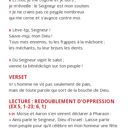
6
je m'éveille : le Seigne
u
r est mon soutien.
Je ne crains pas ce pe
u
ple nombreux
7
qui me cerne et s'av
a
nce contre moi.
Lève-t
o
i, Seigneur !
8
Sauve-m
o
i, mon Dieu !
Tous mes ennemis, tu les fr
a
ppes à la mâchoire ;
les méchants, tu leur br
i
ses les dents.
Du Seigneur vi
e
nt le salut ;
9
vienne ta bénédicti
o
n sur ton peuple !
VERSET
V/ L'homme ne vit pas seulement de pain,
mais de toute parole qui sort de la bouche de Dieu.
LECTURE : REDOUBLEMENT D'OPPRESSION
(EX 5, 1-23; 6, 1)
Moïse et Aaron s’en vinrent déclarer à Pharaon :
5.01
« Ainsi parle le Seigneur, Dieu d’Israël : Laisse partir
mon peuple pour qu’il célèbre en mon honneur une fête