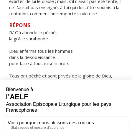
écarter de lui le diable ; mais, s'il n'avait pas été tenté, il
ne t'aurait pas enseigné, à toi qui dois être soumis à la
tentation, comment on remporte la victoire.
RÉPONS
R/ Où abonde le péché,
la grâce surabonde.
Dieu enferma tous les hommes
dans la désobéissance
pour faire à tous miséricorde.
Tous ont péché et sont privés de la gloire de Dieu,
mais Jésus Christ les a justifiés.
ORAISON
Accorde-nous, Dieu tout puissant, tout au long de ce
Carême, de progresser dans la connaissance de Jésus
Christ et de nous ouvrir à sa lumière par une vie de plus
en plus fidèle. Lui qui règne.