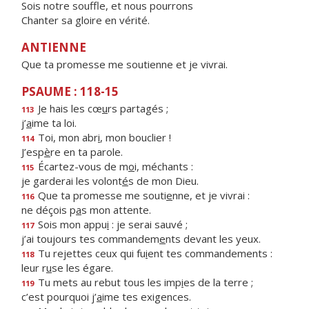
Sois notre souffle, et nous pourrons
Chanter sa gloire en vérité.
ANTIENNE
Que ta promesse me soutienne et je vivrai.
PSAUME : 118-15
Je hais les cœ
u
rs partagés ;
113
j’
a
ime ta loi.
Toi, mon abr
i
, mon bouclier !
114
J’esp
è
re en ta parole.
Écartez-vous de m
o
i, méchants :
115
je garderai les volont
é
s de mon Dieu.
Que ta promesse me souti
e
nne, et je vivrai :
116
ne déçois p
a
s mon attente.
Sois mon appu
i
: je serai sauvé ;
117
j’ai toujours tes commandem
e
nts devant les yeux.
Tu rejettes ceux qui fu
i
ent tes commandements :
118
leur r
u
se les égare.
Tu mets au rebut tous les imp
i
es de la terre ;
119
c’est pourquoi j’
a
ime tes exigences.