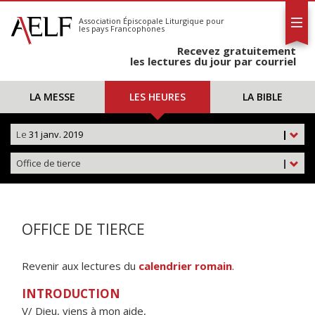
L'AELF
S'abonner
Association Épiscopale Liturgique
pour
les pays Francophones
Calendrier
Recevez gratuitement
Contact
les lectures du jour par courriel
LA MESSE
LES HEURES
LA BIBLE
Le
31 janv. 2019
|
Office de tierce
|
OFFICE DE TIERCE
Revenir aux lectures du
calendrier romain
.
INTRODUCTION
V/ Dieu, viens à mon aide,