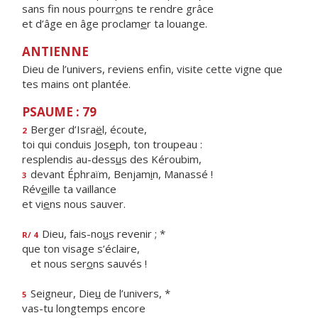
sans fin nous pourr
o
ns te rendre grâce
et d’âge en âge proclam
e
r ta louange.
ANTIENNE
Dieu de l’univers, reviens enfin, visite cette vigne que
tes mains ont plantée.
PSAUME : 79
Berger d’Isra
ë
l, écoute,
2
toi qui conduis Jos
e
ph, ton troupeau :
resplendis au-dess
u
s des Kéroubim,
devant Éphraïm, Benjam
i
n, Manassé !
3
Rév
e
ille ta vaillance
et vi
e
ns nous sauver.
Dieu, fais-no
u
s revenir ; *
R/ 4
que ton visage s’éclaire,
et nous ser
o
ns sauvés !
Seigneur, Die
u
de l’univers, *
5
vas-tu longtemps encore