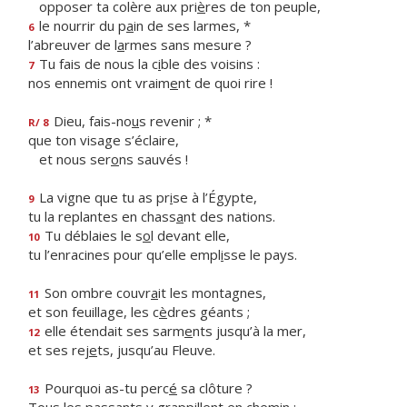
opposer ta colère aux pri
è
res de ton peuple,
le nourrir du p
a
in de ses larmes, *
6
l’abreuver de l
a
rmes sans mesure ?
Tu fais de nous la c
i
ble des voisins :
7
nos ennemis ont vraim
e
nt de quoi rire !
Dieu, fais-no
u
s revenir ; *
R/ 8
que ton visage s’éclaire,
et nous ser
o
ns sauvés !
La vigne que tu as pr
i
se à l’Égypte,
9
tu la replantes en chass
a
nt des nations.
Tu déblaies le s
o
l devant elle,
10
tu l’enracines pour qu’elle empl
i
sse le pays.
Son ombre couvr
a
it les montagnes,
11
et son feuillage, les c
è
dres géants ;
elle étendait ses sarm
e
nts jusqu’à la mer,
12
et ses rej
e
ts, jusqu’au Fleuve.
Pourquoi as-tu perc
é
sa clôture ?
13