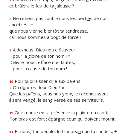
et brûlera le fe
u
de ta jalousie ?
Ne retiens pas contre nous les péch
é
s de nos
8
ancêtres : +
que nous vienne bient
ô
t ta tendresse,
car nous sommes à bo
u
t de force !
Aide-nous, Dieu notre Sauveur,
9
pour la gl
o
ire de ton nom ! *
Délivre-nous, efface nos fautes,
pour la ca
u
se de ton nom !
Pourquoi laisser d
i
re aux païens :
10
« Où d
o
nc est leur Dieu ? »
Que les païens, sous nos ye
u
x, le reconnaissent :
il sera vengé, le sang vers
é
de tes serviteurs.
Que monte en ta présence la pl
a
inte du captif !
11
Ton bras est fort : épargne ceux qui d
o
ivent mourir.
Et nous, ton peuple, le troupea
u
que tu conduis, +
13