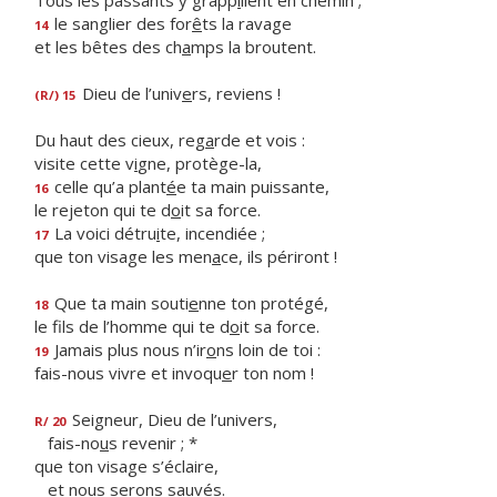
Tous les passants y grapp
i
llent en chemin ;
le sanglier des for
ê
ts la ravage
14
et les bêtes des ch
a
mps la broutent.
Dieu de l’univ
e
rs, reviens !
(R/) 15
Du haut des cieux, reg
a
rde et vois :
visite cette v
i
gne, protège-la,
celle qu’a plant
é
e ta main puissante,
16
le rejeton qui te d
o
it sa force.
La voici détru
i
te, incendiée ;
17
que ton visage les men
a
ce, ils périront !
Que ta main souti
e
nne ton protégé,
18
le fils de l’homme qui te d
o
it sa force.
Jamais plus nous n’ir
o
ns loin de toi :
19
fais-nous vivre et invoqu
e
r ton nom !
Seigneur, Dieu de l’univers,
R/ 20
fais-no
u
s revenir ; *
que ton visage s’éclaire,
et nous ser
o
ns sauvés.