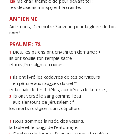
Ma chair tremble de pe
u
r devant toi :
120
tes décisions m’insp
i
rent la crainte.
ANTIENNE
Aide-nous, Dieu notre Sauveur, pour la gloire de ton
nom !
PSAUME : 78
Dieu, les païens ont envah
i
ton domaine ; +
1
ils ont souillé ton t
e
mple sacré
et mis Jérusal
e
m en ruines.
Ils ont livré les cadavres de tes serviteurs
2
en pâture aux rap
a
ces du ciel *
et la chair de tes fidèles, aux b
ê
tes de la terre ;
ils ont versé le sang comme l’eau
3
aux alento
u
rs de Jérusalem : *
les morts rest
a
ient sans sépulture.
Nous sommes la ris
é
e des voisins,
4
la fable et le jou
e
t de l’entourage.
Combien de temps, Seigneur, durer
a
ta colère
5