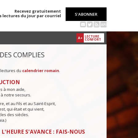
Recevez gratuitement
S'ABONNER
s lectures du jour par courriel
API
LECTURE
A+
CONFORT
 DES COMPLIES
 lectures du
calendrier romain
.
UCTION
ns à mon aide,
 à notre secours.
e, et au Fils et au Saint-Esprit,
st, qui était et qui vient,
cles des siècles.
ia.)
 L'HEURE S'AVANCE : FAIS-NOUS