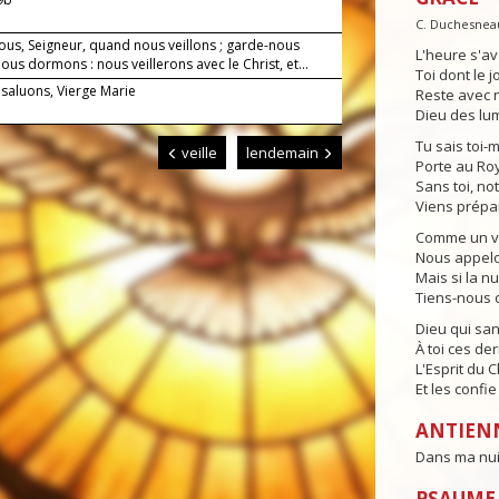
C. Duchesnea
ous, Seigneur, quand nous veillons ; garde-nous
L'heure s'av
us dormons : nous veillerons avec le Christ, et...
Toi dont le j
 saluons, Vierge Marie
Reste avec n
Dieu des lum
Tu sais toi-
veille
lendemain
Porte au Ro
Sans toi, no
Viens prépa
Comme un vei
Nous appelon
Mais si la n
Tiens-nous d
Dieu qui sa
À toi ces der
L'Esprit du 
Et les confi
ANTIEN
Dans ma nuit,
PSAUME 