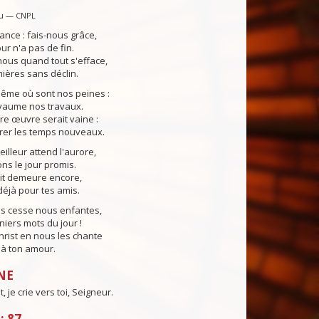
u — CNPL
ance : fais-nous grâce,
our n'a pas de fin.
ous quand tout s'efface,
ières sans déclin.
même où sont nos peines :
yaume nos travaux.
tre œuvre serait vaine :
rer les temps nouveaux.
lleur attend l'aurore,
s le jour promis.
uit demeure encore,
éjà pour tes amis.
ns cesse nous enfantes,
niers mots du jour !
Christ en nous les chante
e à ton amour.
NE
 je crie vers toi, Seigneur.
: 87