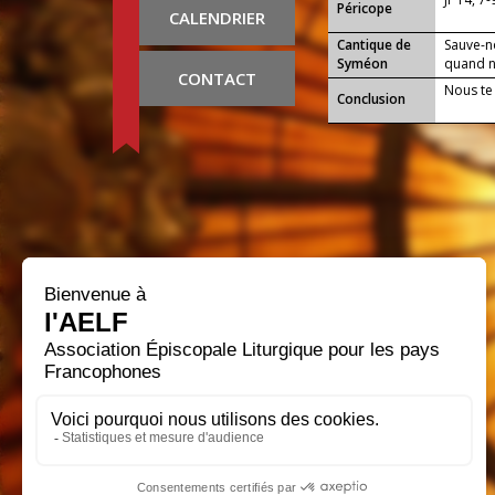
Péricope
CALENDRIER
Cantique de
Sauve-n
Syméon
quand no
CONTACT
Nous te
Conclusion