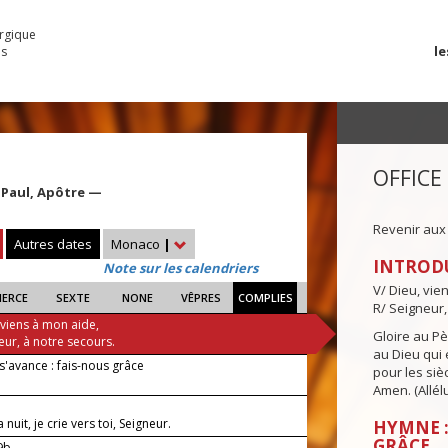
urgique
le
es
OFFICE
 Paul, Apôtre —
Revenir aux
Autres dates
Monaco
|
INTROD
Note sur les calendriers
V/ Dieu, vie
IERCE
SEXTE
NONE
VÊPRES
COMPLIES
R/ Seigneur,
 viens à mon aide,
Gloire au Pèr
eur, à notre secours.
au Dieu qui e
s'avance : fais-nous grâce
pour les siè
Amen. (Allélu
nuit, je crie vers toi, Seigneur.
HYMNE :
GRÂCE
-9b