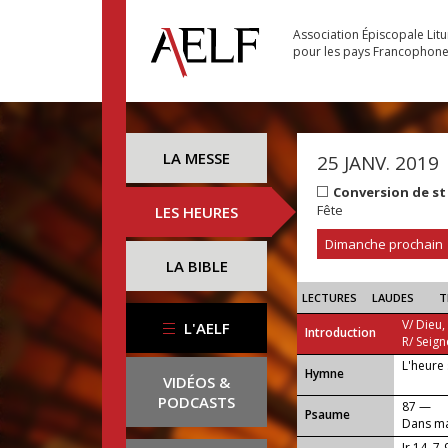
Association Épiscopale Lit
pour les pays Francophon
LA MESSE
25 JANV. 2019
Conversion de st
Fête
LES HEURES
Dimanche prochain
LA BIBLE
LECTURES
LAUDES
T
V/ Dieu,
L'AELF
Introduction
R/ Seign
L'heure 
...
Hymne
VIDÉOS &
PODCASTS
87 —
Psaume
Dans ma 
Jr 14, 7