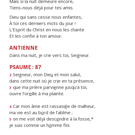
Mais si la nuit demeure encore,
Tiens-nous déjà pour tes amis.
Dieu qui sans cesse nous enfantes,
À toi ces derniers mots du jour !
L'Esprit du Christ en nous les chante
Et les confie à ton amour.
ANTIENNE
Dans ma nuit, je crie vers toi, Seigneur.
PSAUME : 87
Seigneur, mon Die
u
et mon salut,
2
dans cette nuit où je cr
i
e en ta présence,
que ma prière parvi
e
nne jusqu’à toi,
3
ouvre l’or
e
ille à ma plainte.
Car mon âme est rassasi
é
e de malheur,
4
ma vie est au b
o
rd de l’abîme ;
on me voit déjà desc
e
ndre à la fosse,*
5
je suis comme un h
o
mme fini.