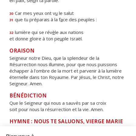
en paix, sel
o
n ta parole.
Car mes yeux ont v
u
le salut
30
que tu préparais à la f
a
ce des peuples :
31
lumière qui se rév
è
le aux nations
32
et donne gloire à ton pe
u
ple Israël.
ORAISON
Seigneur notre Dieu, que la splendeur de la
Résurrection nous illumine, pour que nous puissions
échapper à l’ombre de la mort et parvenir à la lumière
éternelle dans ton Royaume. Par Jésus, le Christ, notre
Seigneur. Amen.
BÉNÉDICTION
Que le Seigneur qui nous a sauvés par sa croix
soit pour nous la résurrection et la vie. Amen.
HYMNE : NOUS TE SALUONS, VIERGE MARIE
Nous te saluons, Vierge Marie,
servante du Seigneur.