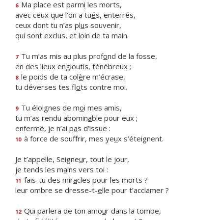
Ma place est parm
i
les morts,
6
avec ceux que l’on a tu
é
s, enterrés,
ceux dont tu n’as pl
u
s souvenir,
qui sont exclus, et l
o
in de ta main.
Tu m’as mis au plus prof
o
nd de la fosse,
7
en des lieux englout
i
s, ténébreux ;
le poids de ta col
è
re m’écrase,
8
tu déverses tes fl
o
ts contre moi.
Tu éloignes de m
o
i mes amis,
9
tu m’as rendu abomin
a
ble pour eux ;
enfermé, je n’ai p
a
s d’issue :
à force de souffrir, mes ye
u
x s’éteignent.
10
Je t’appelle, Seigne
u
r, tout le jour,
je tends les m
a
ins vers toi :
fais-tu des mir
a
cles pour les morts ?
11
leur ombre se dresse-t-
e
lle pour t’acclamer ?
Qui parlera de ton amo
u
r dans la tombe,
12