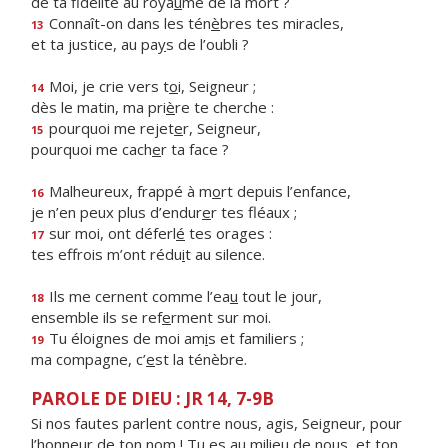
de ta fidélité au roya
u
me de la mort ?
Connaît-on dans les tén
è
bres tes miracles,
13
et ta justice, au pa
y
s de l’oubli ?
Moi, je crie vers t
o
i, Seigneur ;
14
dès le matin, ma pri
è
re te cherche :
pourquoi me rejet
e
r, Seigneur,
15
pourquoi me cach
e
r ta face ?
Malheureux, frappé à m
o
rt depuis l’enfance,
16
je n’en peux plus d’endur
e
r tes fléaux ;
sur moi, ont déferl
é
tes orages :
17
tes effrois m’ont rédu
i
t au silence.
Ils me cernent comme l’ea
u
tout le jour,
18
ensemble ils se ref
e
rment sur moi.
Tu éloignes de moi am
i
s et familiers ;
19
ma compagne, c’
e
st la ténèbre.
PAROLE DE DIEU : JR 14, 7-9B
Si nos fautes parlent contre nous, agis, Seigneur, pour
l’honneur de ton nom ! Tu es au milieu de nous, et ton