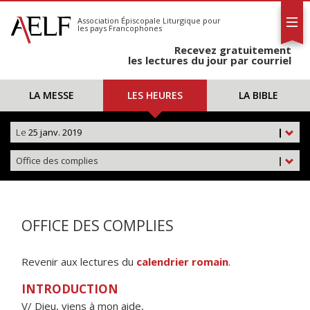
L'AELF
S'abonner
Association Épiscopale Liturgique
pour
les pays Francophones
Calendrier
Recevez gratuitement
Contact
les lectures du jour par courriel
LA MESSE
LES HEURES
LA BIBLE
Le
25 janv. 2019
|
Office des complies
|
OFFICE DES COMPLIES
Revenir aux lectures du
calendrier romain
.
INTRODUCTION
V/ Dieu, viens à mon aide,