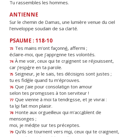
Tu rassembles les hommes.
ANTIENNE
Sur le chemin de Damas, une lumière venue du ciel
l'enveloppe soudain de sa clarté.
PSAUME : 118-10
Tes mains m’ont façonn
é
, affermi ;
73
éclaire-moi, que j’appr
e
nne tes volontés.
À me voir, ceux qui te cr
a
ignent se réjouissent,
74
car j’esp
è
re en ta parole.
Seigneur, je le sais, tes décisi
o
ns sont justes ;
75
tu es fid
è
le quand tu m’éprouves.
Que j’aie pour consolati
o
n ton amour
76
selon tes prom
e
sses à ton serviteur !
Que vienne à moi ta tendr
e
sse, et je vivrai :
77
ta l
o
i fait mon plaisir.
Honte aux orgueilleux qui m’acc
a
blent de
78
mensonges ;
moi, je méd
i
te sur tes préceptes.
Qu’ils se tournent vers m
o
i, ceux qui te craignent,
79