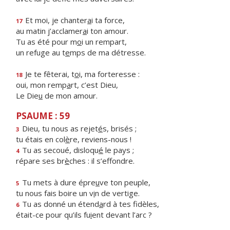
Et moi, je chanter
a
i ta force,
17
au matin j’acclamer
a
i ton amour.
Tu as été pour m
o
i un rempart,
un refuge au t
e
mps de ma détresse.
Je te fêterai, t
o
i, ma forteresse :
18
oui, mon remp
a
rt, c’est Dieu,
Le Die
u
de mon amour.
PSAUME : 59
Dieu, tu nous as rejet
é
s, brisés ;
3
tu étais en col
è
re, reviens-nous !
Tu as secoué, disloqu
é
le pays ;
4
répare ses br
è
ches : il s’effondre.
Tu mets à dure épre
u
ve ton peuple,
5
tu nous fais boire un v
i
n de vertige.
Tu as donné un étend
a
rd à tes fidèles,
6
était-ce pour qu’ils fu
i
ent devant l’arc ?