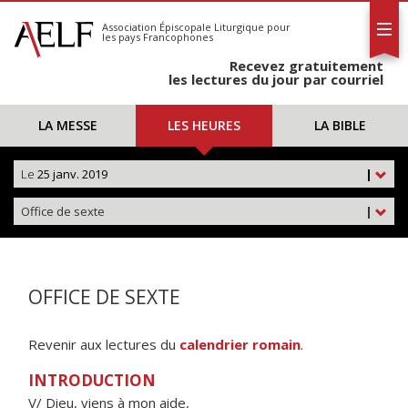
L'AELF
S'abonner
Association Épiscopale Liturgique
pour
les pays Francophones
Calendrier
Recevez gratuitement
Contact
les lectures du jour par courriel
LA MESSE
LES HEURES
LA BIBLE
Le
25 janv. 2019
|
Office de sexte
|
OFFICE DE SEXTE
Revenir aux lectures du
calendrier romain
.
INTRODUCTION
V/ Dieu, viens à mon aide,