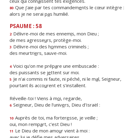
ceux qui conn
a
issent tes exigences.
Que j’aie par tes commandem
e
nts le cœur intègre :
80
alors je ne serai p
a
s humilié.
PSAUME : 58
Délivre-moi de mes ennem
i
s, mon Dieu ;
2
de mes agresse
u
rs, protège-moi.
Délivre-moi des h
o
mmes criminels ;
3
des meurtri
e
rs, sauve-moi.
Voici qu’on me prép
a
re une embuscade :
4
des puissants se j
e
ttent sur moi.
Je n’ai commis ni faute, ni péché, ni le m
a
l, Seigneur,
5
pourtant ils acco
u
rent et s’installent.
Réveille-toi ! Viens à m
o
i, regarde,
Seigneur, Dieu de l’univ
e
rs, Dieu d’Israël :
6
Auprès de toi, ma forter
e
sse, je veille ;
10
oui, mon remp
a
rt, c’est Dieu !
Le Dieu de mon amo
u
r vient à moi :
11
avec lui je déf
e mes adversaires.