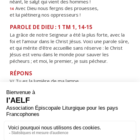
néant, le sal
u
t qui vient des hommes !
Avec Dieu nous fer
o
ns des prouesses,
14
et lui piétiner
a
nos oppresseurs !
PAROLE DE DIEU : 1 TM 1, 14-15
La grâce de notre Seigneur a été la plus forte, avec la
foi et l’amour dans le Christ Jésus. Voici une parole sûre,
et qui mérite d’être accueillie sans réserve : le Christ
Jésus est venu dans le monde pour sauver les
pécheurs ; et moi, le premier, je suis pécheur.
RÉPONS
V/ Tu es la lumière de ma lampe,
Seigneur mon Dieu, tu éclaires ma nuit.
ORAISON
Dieu qui as instruit le monde entier par la parole de
l'Apôtre saint Paul, dont nous célébrons aujourd'hui la
conversion, accorde-nous d'aller vers toi en cherchant à
lui ressembler, et d'être, dans le monde, les témoins de
ton Évangile.