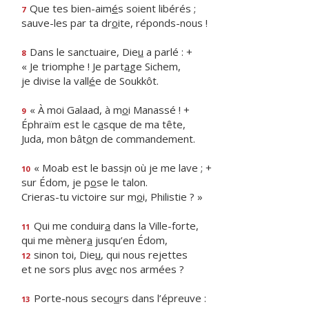
Que tes bien-aim
é
s soient libérés ;
7
sauve-les par ta dr
o
ite, réponds-nous !
Dans le sanctuaire, Die
u
a parlé : +
8
« Je triomphe ! Je part
a
ge Sichem,
je divise la vall
é
e de Soukkôt.
« À moi Galaad, à m
o
i Manassé ! +
9
Éphraïm est le c
a
sque de ma tête,
Juda, mon bât
o
n de commandement.
« Moab est le bass
i
n où je me lave ; +
10
sur Édom, je p
o
se le talon.
Crieras-tu victoire sur m
o
i, Philistie ? »
Qui me conduir
a
dans la Ville-forte,
11
qui me mèner
a
jusqu’en Édom,
sinon toi, Die
u
, qui nous rejettes
12
et ne sors plus av
e
c nos armées ?
Porte-nous seco
u
rs dans l’épreuve :
13