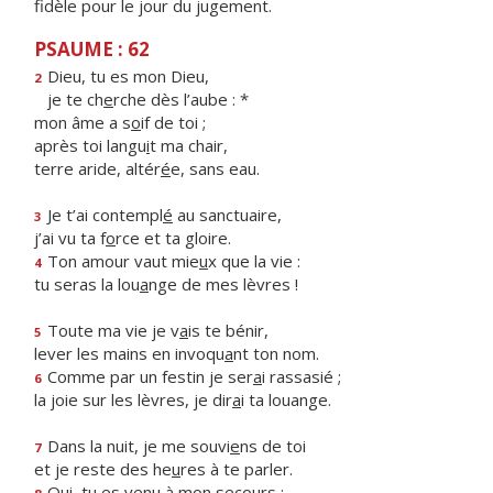
fidèle pour le jour du jugement.
PSAUME : 62
Dieu, tu es mon Dieu,
2
je te ch
e
rche dès l’aube : *
mon âme a s
o
if de toi ;
après toi langu
i
t ma chair,
terre aride, altér
é
e, sans eau.
Je t’ai contempl
é
au sanctuaire,
3
j’ai vu ta f
o
rce et ta gloire.
Ton amour vaut mie
u
x que la vie :
4
tu seras la lou
a
nge de mes lèvres !
Toute ma vie je v
a
is te bénir,
5
lever les mains en invoqu
a
nt ton nom.
Comme par un festin je ser
a
i rassasié ;
6
la joie sur les lèvres, je dir
a
i ta louange.
Dans la nuit, je me souvi
e
ns de toi
7
et je reste des he
u
res à te parler.
Oui, tu es ven
u
à mon secours :