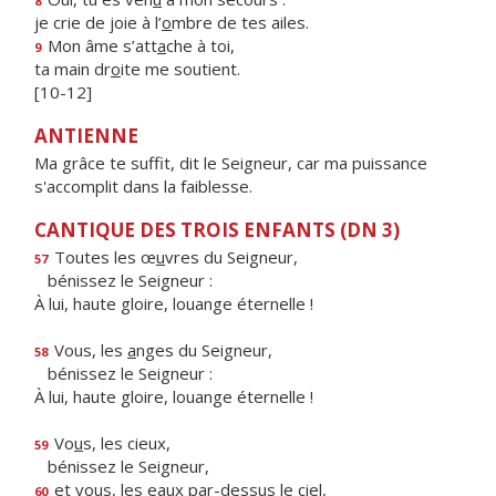
8
je crie de joie à l’
o
mbre de tes ailes.
Mon âme s’att
a
che à toi,
9
ta main dr
o
ite me soutient.
[10-12]
ANTIENNE
Ma grâce te suffit, dit le Seigneur, car ma puissance
s'accomplit dans la faiblesse.
CANTIQUE DES TROIS ENFANTS (DN 3)
Toutes les œ
u
vres du Seigneur,
57
bénissez le Seigneur :
À lui, haute gloire, louange éternelle !
Vous, les
a
nges du Seigneur,
58
bénissez le Seigneur :
À lui, haute gloire, louange éternelle !
Vo
u
s, les cieux,
59
bénissez le Seigneur,
et vous, les ea
u
x par-dessus le ciel,
60