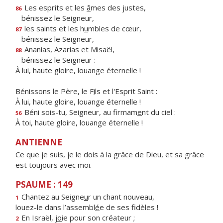
Les esprits et les
â
mes des justes,
86
bénissez le Seigneur,
les saints et les h
u
mbles de cœur,
87
bénissez le Seigneur,
Ananias, Azari
a
s et Misaël,
88
bénissez le Seigneur :
À lui, haute gloire, louange éternelle !
Bénissons le Père, le F
i
ls et l'Esprit Saint :
À lui, haute gloire, louange éternelle !
Béni sois-tu, Seigneur, au firmam
e
nt du ciel :
56
À toi, haute gloire, louange éternelle !
ANTIENNE
Ce que je suis, je le dois à la grâce de Dieu, et sa grâce
est toujours avec moi.
PSAUME : 149
Chantez au Seigne
u
r un chant nouveau,
1
louez-le dans l’assembl
é
e de ses fidèles !
En Israël, j
o
ie pour son créateur ;
2