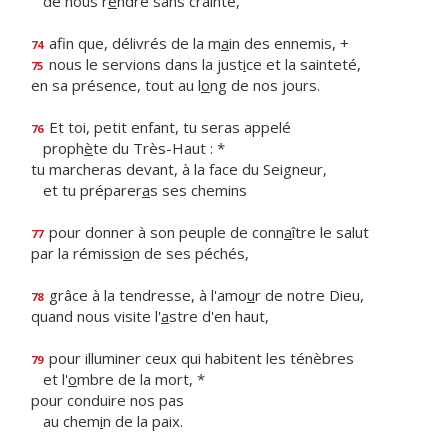
de nous r
e
ndre sans crainte,
afin que, délivrés de la m
a
in des ennemis, +
74
nous le servions dans la just
i
ce et la sainteté,
75
en sa présence, tout au l
o
ng de nos jours.
Et toi, petit enfant, tu seras appelé
76
proph
è
te du Très-Haut : *
tu marcheras devant, à la face du Seigneur,
et tu préparer
a
s ses chemins
pour donner à son peuple de conn
a
ître le salut
77
par la rémissi
o
n de ses péchés,
grâce à la tendresse, à l'amo
u
r de notre Dieu,
78
quand nous visite l'
a
stre d'en haut,
pour illuminer ceux qui habitent les ténèbres
79
et l'
o
mbre de la mort, *
pour conduire nos pas
au chem
i
n de la paix.