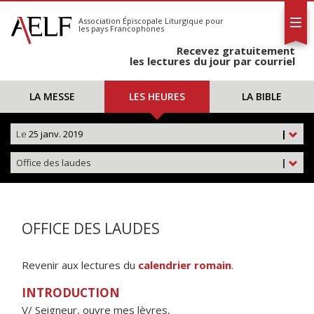
L'AELF
S'abonner
Association Épiscopale Liturgique
pour
les pays Francophones
Calendrier
Recevez gratuitement
Contact
les lectures du jour par courriel
LA MESSE
LES HEURES
LA BIBLE
Le
25 janv. 2019
|
Office des laudes
|
OFFICE DES LAUDES
Revenir aux lectures du
calendrier romain
.
INTRODUCTION
V/ Seigneur, ouvre mes lèvres,