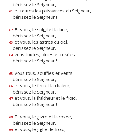
bénissez le Seigneur,
et toutes les puiss
a
nces du Seigneur,
61
bénissez le Seigneur !
Et vous, le sol
e
il et la lune,
62
bénissez le Seigneur,
et vous, les
a
stres du ciel,
63
bénissez le Seigneur,
vous toutes, plu
i
es et rosées,
64
bénissez le Seigneur !
Vous tous, so
u
ffles et vents,
65
bénissez le Seigneur,
et vous, le fe
u
et la chaleur,
66
bénissez le Seigneur,
et vous, la fraîche
u
r et le froid,
67
bénissez le Seigneur !
Et vous, le g
i
vre et la rosée,
68
bénissez le Seigneur,
et vous, le g
e
l et le froid,
69