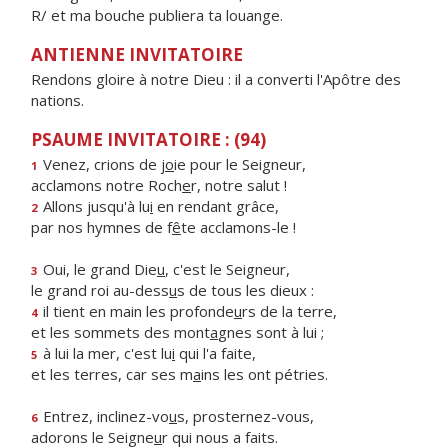
R/ et ma bouche publiera ta louange.
ANTIENNE INVITATOIRE
Rendons gloire à notre Dieu : il a converti l'Apôtre des
nations.
PSAUME INVITATOIRE : (94)
Venez, crions de j
o
ie pour le Seigneur,
1
acclamons notre Roch
e
r, notre salut !
Allons jusqu'à lu
i
en rendant grâce,
2
par nos hymnes de f
ê
te acclamons-le !
Oui, le grand Die
u
, c'est le Seigneur,
3
le grand roi au-dess
u
s de tous les dieux :
il tient en main les profonde
u
rs de la terre,
4
et les sommets des mont
a
gnes sont à lui ;
à lui la mer, c'est lu
i
qui l'a faite,
5
et les terres, car ses m
a
ins les ont pétries.
Entrez, inclinez-vo
u
s, prosternez-vous,
6
adorons le Seigne
u
r qui nous a faits.