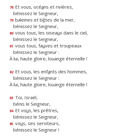
Et vous, océ
a
ns et rivières,
78
bénissez le Seigneur,
baleines et b
ê
tes de la mer,
79
bénissez le Seigneur,
vous tous, les oisea
u
x dans le ciel,
80
bénissez le Seigneur,
vous tous, fa
u
ves et troupeaux
81
bénissez le Seigneur :
À lui, haute gloire, louange éternelle !
Et vous, les enf
a
nts des hommes,
82
bénissez le Seigneur :
À lui, haute gloire, louange éternelle !
Toi, Israël,
83
bénis le Seigneur,
Et vo
u
s, les prêtres,
84
bénissez le Seigneur,
vo
u
s, ses serviteurs,
85
bénissez le Seigneur !