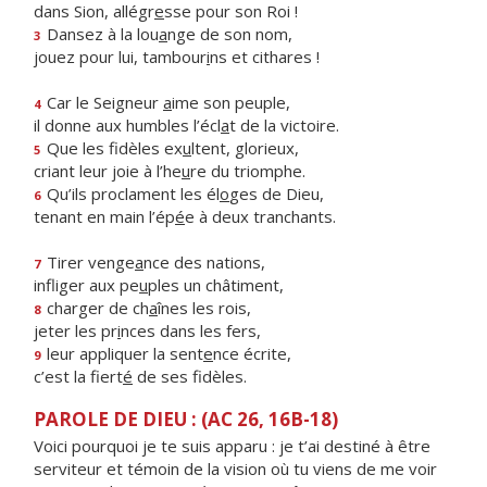
dans Sion, allégr
e
sse pour son Roi !
Dansez à la lou
a
nge de son nom,
3
jouez pour lui, tambour
i
ns et cithares !
Car le Seigneur
a
ime son peuple,
4
il donne aux humbles l’écl
a
t de la victoire.
Que les fidèles ex
u
ltent, glorieux,
5
criant leur joie à l’he
u
re du triomphe.
Qu’ils proclament les él
o
ges de Dieu,
6
tenant en main l’ép
é
e à deux tranchants.
Tirer venge
a
nce des nations,
7
infliger aux pe
u
ples un châtiment,
charger de ch
a
înes les rois,
8
jeter les pr
i
nces dans les fers,
leur appliquer la sent
e
nce écrite,
9
c’est la fiert
é
de ses fidèles.
PAROLE DE DIEU : (AC 26, 16B-18)
Voici pourquoi je te suis apparu : je t’ai destiné à être
serviteur et témoin de la vision où tu viens de me voir