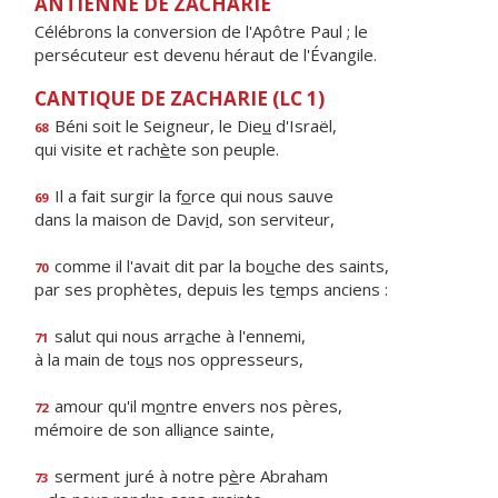
ANTIENNE DE ZACHARIE
Célébrons la conversion de l'Apôtre Paul ; le
persécuteur est devenu héraut de l'Évangile.
CANTIQUE DE ZACHARIE (LC 1)
Béni soit le Seigneur, le Die
u
d'Israël,
68
qui visite et rach
è
te son peuple.
Il a fait surgir la f
o
rce qui nous sauve
69
dans la maison de Dav
i
d, son serviteur,
comme il l'avait dit par la bo
u
che des saints,
70
par ses prophètes, depuis les t
e
mps anciens :
salut qui nous arr
a
che à l'ennemi,
71
à la main de to
u
s nos oppresseurs,
amour qu'il m
o
ntre envers nos pères,
72
mémoire de son alli
a
nce sainte,
serment juré à notre p
è
re Abraham
73