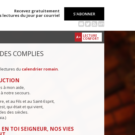
Recevez gratuitement
S'ABONNER
s lectures du jour par courriel
API
LECTURE
A+
CONFORT
 DES COMPLIES
 lectures du
calendrier romain
.
UCTION
ns à mon aide,
 à notre secours.
e, et au Fils et au Saint-Esprit,
st, qui était et qui vient,
cles des siècles.
ia.)
 EN TOI SEIGNEUR, NOS VIES
NT