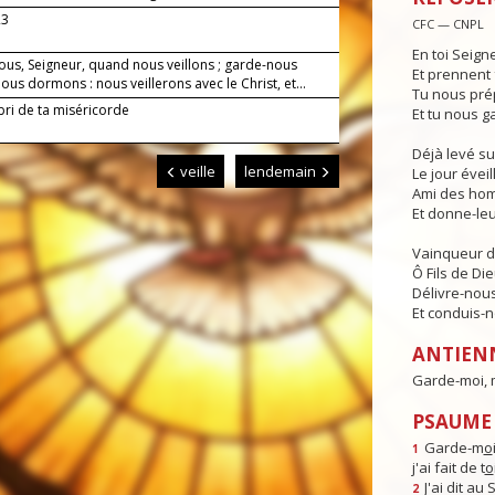
23
CFC — CNPL
En toi Seign
ous, Seigneur, quand nous veillons ; garde-nous
Et prennent 
us dormons : nous veillerons avec le Christ, et...
Tu nous pré
bri de ta miséricorde
Et tu nous g
Déjà levé su
veille
lendemain
Le jour éveill
Ami des hom
Et donne-leur
Vainqueur d
Ô Fils de Die
Délivre-nous
Et conduis-no
ANTIEN
Garde-moi, m
PSAUME 
Garde-m
o
1
j'ai fait de t
o
J'ai dit au
2