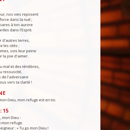
eur, nos vies reposent
force dans la nuit ;
pares à ton aurore
ardes dans l'Esprit.
r d'autres terres,
e les cités ;
mes, vois leur peine
 la joie d'aimer.
u mal et des ténèbres,
u ressuscité,
 de l'adversaire
us vers ta clarté !
NE
on Dieu, mon refuge est en toi.
: 15
i, mon Dieu :
i mon refuge.
 Seigneur : « Tu
e
s mon Dieu !