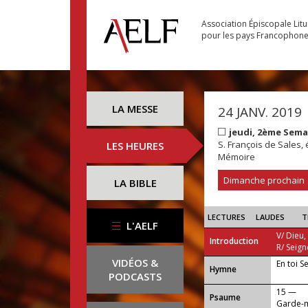
Association Épiscopale Lit
pour les pays Francophon
LA MESSE
24 JANV. 2019
jeudi, 2ème Sem
S. François de Sales, 
LES HEURES
Mémoire
Dimanche prochain
LA BIBLE
LECTURES
LAUDES
T
L'AELF
V/ Dieu,
Introduction
R/ Seign
VIDÉOS &
En toi S
...
Hymne
PODCASTS
15 —
Psaume
Garde-m