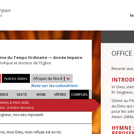
urgique
le
es
OFFICE
aine du Temps Ordinaire — Année Impaire
évêque et docteur de l'Eglise
Revenir aux
Autres dates
Afrique du Nord
|
INTROD
Note sur les calendriers
V/ Dieu, vie
R/ Seigneur,
IERCE
SEXTE
NONE
VÊPRES
COMPLIES
Gloire au Pèr
 viens à mon aide,
au Dieu qui e
eur, à notre secours.
pour les siè
eigneur, nos vies reposent
Amen. (Allélu
HYMNE :
oi, mon Dieu, mon refuge est en toi.
REPOSE