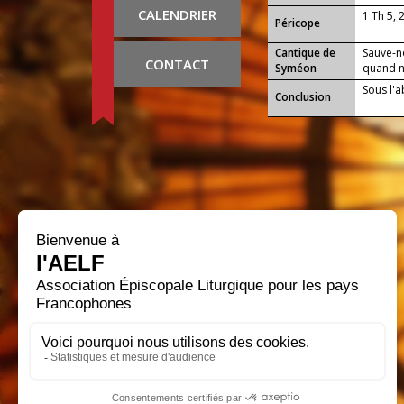
CALENDRIER
1 Th 5, 
Péricope
Cantique de
Sauve-n
CONTACT
Syméon
quand no
Sous l'a
Conclusion