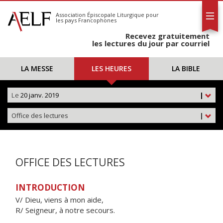
L'AELF
S'abonner
Association Épiscopale Liturgique
pour
les pays Francophones
Calendrier
Recevez gratuitement
Contact
les lectures du jour par courriel
LA MESSE
LES HEURES
LA BIBLE
Le
20 janv. 2019
|
Office des lectures
|
OFFICE DES LECTURES
INTRODUCTION
V/ Dieu, viens à mon aide,
R/ Seigneur, à notre secours.