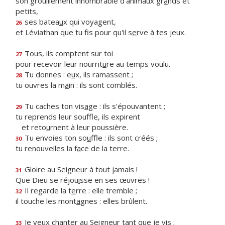
son grouillement innombrable d'animaux gr
a
nds et
petits,
ses batea
u
x qui voyagent,
26
et Léviathan que tu fis pour qu'il s
e
rve à tes jeux.
Tous, ils c
o
mptent sur toi
27
pour recevoir leur nourrit
u
re au temps voulu.
Tu donnes : e
u
x, ils ramassent ;
28
tu ouvres la m
a
in : ils sont comblés.
Tu caches ton vis
a
ge : ils s'épouvantent ;
29
tu reprends leur souffle, ils expirent
et reto
u
rnent à leur poussière.
Tu envoies ton so
u
ffle : ils sont créés ;
30
tu renouvelles la f
a
ce de la terre.
Gloire au Seigne
u
r à tout jamais !
31
Que Dieu se réjou
i
sse en ses œuvres !
Il regarde la t
e
rre : elle tremble ;
32
il touche les mont
a
gnes : elles brûlent.
Je veux chanter au Seigne
u
r tant que je vis ;
33