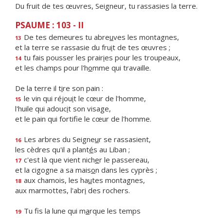
Du fruit de tes œuvres, Seigneur, tu rassasies la terre.
PSAUME : 103 - II
De tes demeures tu abre
u
ves les montagnes,
13
et la terre se rassasie du fru
i
t de tes œuvres ;
tu fais pousser les prair
i
es pour les troupeaux,
14
et les champs pour l'h
o
mme qui travaille.
De la terre il t
i
re son pain :
le vin qui réjou
i
t le cœur de l'homme,
15
l'huile qui adouc
i
t son visage,
et le pain qui fortif
e le cœur de l'homme.
Les arbres du Seigne
u
r se rassasient,
16
les cèdres qu'il a plant
é
s au Liban ;
c'est là que vient nich
e
r le passereau,
17
et la cigogne a sa mais
o
n dans les cyprès ;
aux chamois, les ha
u
tes montagnes,
18
aux marmottes, l'abr
i
des rochers.
Tu fis la lune qui m
a
rque les temps
19