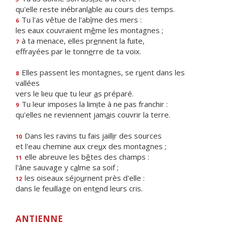
qu'elle reste inébranl
a
ble au cours des temps.
Tu l'as vêtue de l'ab
î
me des mers :
6
les eaux couvraient m
ê
me les montagnes ;
à ta menace, elles pr
e
nnent la fuite,
7
effrayées par le tonn
e
rre de ta voix.
Elles passent les montagnes, se r
u
ent dans les
8
vallées
vers le lieu que tu leur
a
s préparé.
Tu leur imposes la lim
i
te à ne pas franchir :
9
qu'elles ne reviennent jam
a
is couvrir la terre.
Dans les ravins tu fais jaill
i
r des sources
10
et l'eau chemine aux cre
u
x des montagnes ;
elle abreuve les b
ê
tes des champs :
11
l'âne sauvage y c
a
lme sa soif ;
les oiseaux séjo
u
rnent près d'elle :
12
dans le feuillage on ent
e
nd leurs cris.
ANTIENNE