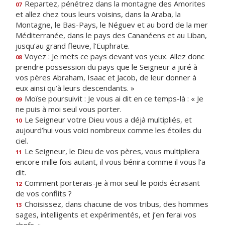
Repartez, pénétrez dans la montagne des Amorites
07
et allez chez tous leurs voisins, dans la Araba, la
Montagne, le Bas-Pays, le Néguev et au bord de la mer
Méditerranée, dans le pays des Cananéens et au Liban,
jusqu’au grand fleuve, l’Euphrate.
Voyez : Je mets ce pays devant vos yeux. Allez donc
08
prendre possession du pays que le Seigneur a juré à
vos pères Abraham, Isaac et Jacob, de leur donner à
eux ainsi qu’à leurs descendants. »
Moïse poursuivit : Je vous ai dit en ce temps-là : « Je
09
ne puis à moi seul vous porter.
Le Seigneur votre Dieu vous a déjà multipliés, et
10
aujourd’hui vous voici nombreux comme les étoiles du
ciel.
Le Seigneur, le Dieu de vos pères, vous multipliera
11
encore mille fois autant, il vous bénira comme il vous l’a
dit.
Comment porterais-je à moi seul le poids écrasant
12
de vos conflits ?
Choisissez, dans chacune de vos tribus, des hommes
13
sages, intelligents et expérimentés, et j’en ferai vos