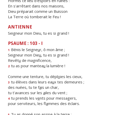
Hormis ce lieu d'espoirs en ruines :
En s'arrêtant dans nos maisons,
Dieu préparait comme un Buisson
La Terre où tomberait le Feu !
ANTIENNE
Seigneur mon Dieu, tu es si grand !
PSAUME : 103 - I
Bénis le Seigne
u
r, ô mon âme ;
1
Seigneur mon Die
u
, tu es si grand !
Revêt
u
de magnificence,
tu as pour mantea
u
la lumière !
2
Comme une tenture, tu dépl
o
ies les cieux,
tu élèves dans leurs ea
u
x tes demeures ;
3
des nuées, tu te f
a
is un char,
tu t'avances sur les
a
iles du vent ;
tu prends les v
e
nts pour messagers,
4
pour serviteurs, les fl
a
mmes des éclairs.
Tu as donné son ass
i
se à la terre :
5