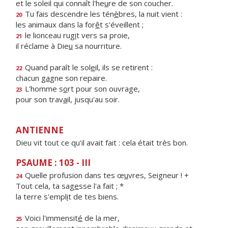
et le soleil qui connaît l'he
u
re de son coucher.
Tu fais descendre les tén
è
bres, la nuit vient :
20
les animaux dans la for
ê
t s'éveillent ;
le lionceau rug
i
t vers sa proie,
21
il réclame à Die
u
sa nourriture.
Quand paraît le sol
e
il, ils se retirent :
22
chacun g
a
gne son repaire.
L'homme s
o
rt pour son ouvrage,
23
pour son trav
a
il, jusqu'au soir.
ANTIENNE
Dieu vit tout ce qu'il avait fait : cela était très bon.
PSAUME : 103 - III
Quelle profusion dans tes œ
u
vres, Seigneur ! +
24
Tout cela, ta sag
e
sse l'a fait ; *
la terre s'empl
i
t de tes biens.
Voici l'immensit
é
de la mer,
25