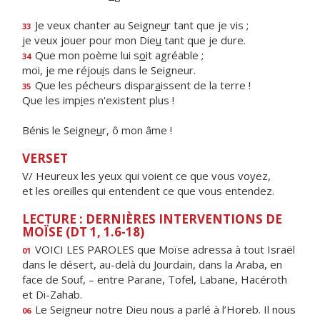
Je veux chanter au Seigne
u
r tant que je vis ;
33
je veux jouer pour mon Die
u
tant que je dure.
Que mon poème lui s
o
it agréable ;
34
moi, je me réjou
i
s dans le Seigneur.
Que les pécheurs dispar
a
issent de la terre !
35
Que les imp
i
es n'existent plus !
Bénis le Seigne
u
r, ô mon âme !
VERSET
V/ Heureux les yeux qui voient ce que vous voyez,
et les oreilles qui entendent ce que vous entendez.
LECTURE : DERNIÈRES INTERVENTIONS DE
MOÏSE (DT 1, 1.6-18)
VOICI LES PAROLES que Moïse adressa à tout Israël
01
dans le désert, au-delà du Jourdain, dans la Araba, en
face de Souf, – entre Parane, Tofel, Labane, Hacéroth
et Di-Zahab.
Le Seigneur notre Dieu nous a parlé à l’Horeb. Il nous
06