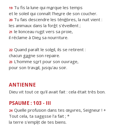
Tu fis la lune qui m
a
rque les temps
19
et le soleil qui connaît l'he
u
re de son coucher.
Tu fais descendre les tén
è
bres, la nuit vient :
20
les animaux dans la for
ê
t s'éveillent ;
le lionceau rug
i
t vers sa proie,
21
il réclame à Die
u
sa nourriture.
Quand paraît le sol
e
il, ils se retirent :
22
chacun g
a
gne son repaire.
L'homme s
o
rt pour son ouvrage,
23
pour son trav
a
il, jusqu'au soir.
ANTIENNE
Dieu vit tout ce qu'il avait fait : cela était très bon.
PSAUME : 103 - III
Quelle profusion dans tes œ
u
vres, Seigneur ! +
24
Tout cela, ta sag
e
sse l'a fait ; *
la terre s'empl
i
t de tes biens.