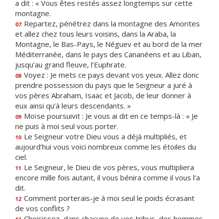
a dit : « Vous êtes restés assez longtemps sur cette
montagne.
Repartez, pénétrez dans la montagne des Amorites
07
et allez chez tous leurs voisins, dans la Araba, la
Montagne, le Bas-Pays, le Néguev et au bord de la mer
Méditerranée, dans le pays des Cananéens et au Liban,
jusqu’au grand fleuve, l’Euphrate.
Voyez : Je mets ce pays devant vos yeux. Allez donc
08
prendre possession du pays que le Seigneur a juré à
vos pères Abraham, Isaac et Jacob, de leur donner à
eux ainsi qu’à leurs descendants. »
Moïse poursuivit : Je vous ai dit en ce temps-là : « Je
09
ne puis à moi seul vous porter.
Le Seigneur votre Dieu vous a déjà multipliés, et
10
aujourd’hui vous voici nombreux comme les étoiles du
ciel.
Le Seigneur, le Dieu de vos pères, vous multipliera
11
encore mille fois autant, il vous bénira comme il vous l’a
dit.
Comment porterais-je à moi seul le poids écrasant
12
de vos conflits ?
Choisissez, dans chacune de vos tribus, des hommes