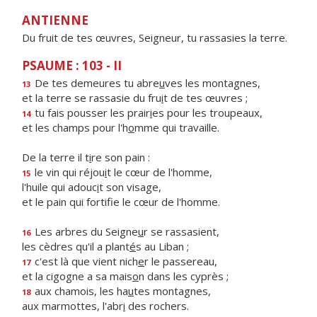
ANTIENNE
Du fruit de tes œuvres, Seigneur, tu rassasies la terre.
PSAUME : 103 - II
De tes demeures tu abre
u
ves les montagnes,
13
et la terre se rassasie du fru
i
t de tes œuvres ;
tu fais pousser les prair
i
es pour les troupeaux,
14
et les champs pour l'h
o
mme qui travaille.
De la terre il t
i
re son pain :
le vin qui réjou
i
t le cœur de l'homme,
15
l'huile qui adouc
i
t son visage,
et le pain qui fortif
e le cœur de l'homme.
Les arbres du Seigne
u
r se rassasient,
16
les cèdres qu'il a plant
é
s au Liban ;
c'est là que vient nich
e
r le passereau,
17
et la cigogne a sa mais
o
n dans les cyprès ;
aux chamois, les ha
u
tes montagnes,
18
aux marmottes, l'abr
i
des rochers.