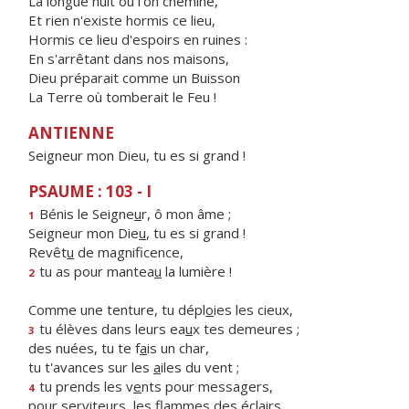
La longue nuit où l'on chemine,
Et rien n'existe hormis ce lieu,
Hormis ce lieu d'espoirs en ruines :
En s'arrêtant dans nos maisons,
Dieu préparait comme un Buisson
La Terre où tomberait le Feu !
ANTIENNE
Seigneur mon Dieu, tu es si grand !
PSAUME : 103 - I
Bénis le Seigne
u
r, ô mon âme ;
1
Seigneur mon Die
u
, tu es si grand !
Revêt
u
de magnificence,
tu as pour mantea
u
la lumière !
2
Comme une tenture, tu dépl
o
ies les cieux,
tu élèves dans leurs ea
u
x tes demeures ;
3
des nuées, tu te f
a
is un char,
tu t'avances sur les
a
iles du vent ;
tu prends les v
e
nts pour messagers,
4
pour serviteurs, les fl
a
mmes des éclairs.