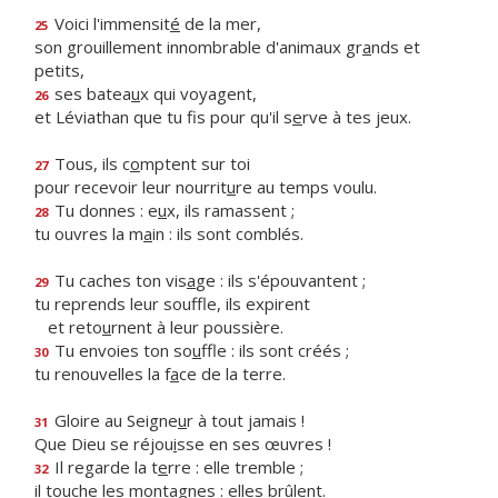
Voici l'immensit
é
de la mer,
25
son grouillement innombrable d'animaux gr
a
nds et
petits,
ses batea
u
x qui voyagent,
26
et Léviathan que tu fis pour qu'il s
e
rve à tes jeux.
Tous, ils c
o
mptent sur toi
27
pour recevoir leur nourrit
u
re au temps voulu.
Tu donnes : e
u
x, ils ramassent ;
28
tu ouvres la m
a
in : ils sont comblés.
Tu caches ton vis
a
ge : ils s'épouvantent ;
29
tu reprends leur souffle, ils expirent
et reto
u
rnent à leur poussière.
Tu envoies ton so
u
ffle : ils sont créés ;
30
tu renouvelles la f
a
ce de la terre.
Gloire au Seigne
u
r à tout jamais !
31
Que Dieu se réjou
i
sse en ses œuvres !
Il regarde la t
e
rre : elle tremble ;
32
il touche les mont
a
gnes : elles brûlent.