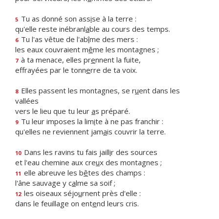
Tu as donné son ass
i
se à la terre :
5
qu'elle reste inébranl
a
ble au cours des temps.
Tu l'as vêtue de l'ab
î
me des mers :
6
les eaux couvraient m
ê
me les montagnes ;
à ta menace, elles pr
e
nnent la fuite,
7
effrayées par le tonn
e
rre de ta voix.
Elles passent les montagnes, se r
u
ent dans les
8
vallées
vers le lieu que tu leur
a
s préparé.
Tu leur imposes la lim
i
te à ne pas franchir :
9
qu'elles ne reviennent jam
a
is couvrir la terre.
Dans les ravins tu fais jaill
i
r des sources
10
et l'eau chemine aux cre
u
x des montagnes ;
elle abreuve les b
ê
tes des champs :
11
l'âne sauvage y c
a
lme sa soif ;
les oiseaux séjo
u
rnent près d'elle :
12
dans le feuillage on ent
e
nd leurs cris.