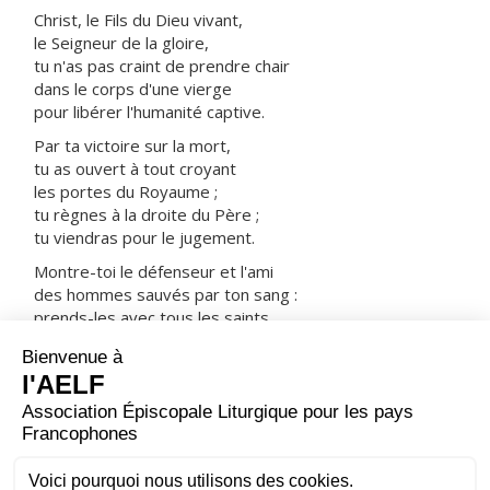
Christ, le Fils du Dieu vivant,
le Seigneur de la gloire,
tu n'as pas craint de prendre chair
dans le corps d'une vierge
pour libérer l'humanité captive.
Par ta victoire sur la mort,
tu as ouvert à tout croyant
les portes du Royaume ;
tu règnes à la droite du Père ;
tu viendras pour le jugement.
Montre-toi le défenseur et l'ami
des hommes sauvés par ton sang :
prends-les avec tous les saints
dans ta joie et dans ta lumière.
ORAISON
Dieu éternel et tout-puissant, quand le Christ fut
baptisé dans le Jourdain, et que l'Esprit Saint reposa sur
lui, tu l'as désigné comme ton Fils bien-aimé ; accorde à
tes fils adoptifs, nés de l'eau et de l'Esprit, de se