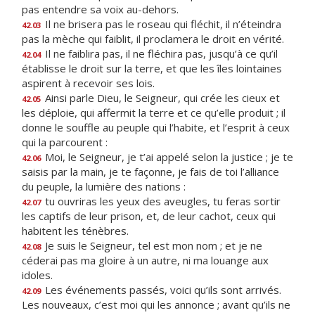
pas entendre sa voix au-dehors.
Il ne brisera pas le roseau qui fléchit, il n’éteindra
42.03
pas la mèche qui faiblit, il proclamera le droit en vérité.
Il ne faiblira pas, il ne fléchira pas, jusqu’à ce qu’il
42.04
établisse le droit sur la terre, et que les îles lointaines
aspirent à recevoir ses lois.
Ainsi parle Dieu, le Seigneur, qui crée les cieux et
42.05
les déploie, qui affermit la terre et ce qu’elle produit ; il
donne le souffle au peuple qui l’habite, et l’esprit à ceux
qui la parcourent :
Moi, le Seigneur, je t’ai appelé selon la justice ; je te
42.06
saisis par la main, je te façonne, je fais de toi l’alliance
du peuple, la lumière des nations :
tu ouvriras les yeux des aveugles, tu feras sortir
42.07
les captifs de leur prison, et, de leur cachot, ceux qui
habitent les ténèbres.
Je suis le Seigneur, tel est mon nom ; et je ne
42.08
céderai pas ma gloire à un autre, ni ma louange aux
idoles.
Les événements passés, voici qu’ils sont arrivés.
42.09
Les nouveaux, c’est moi qui les annonce ; avant qu’ils ne