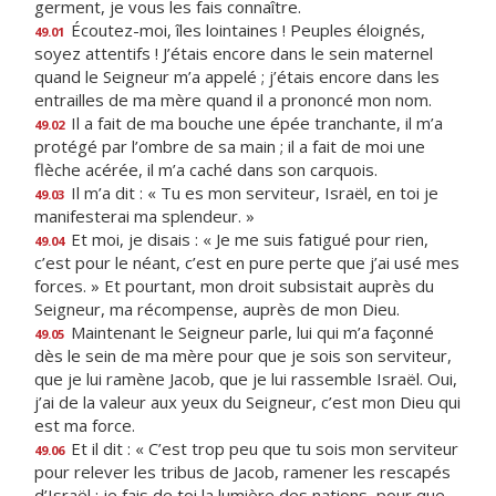
germent, je vous les fais connaître.
Écoutez-moi, îles lointaines ! Peuples éloignés,
49.01
soyez attentifs ! J’étais encore dans le sein maternel
quand le Seigneur m’a appelé ; j’étais encore dans les
entrailles de ma mère quand il a prononcé mon nom.
Il a fait de ma bouche une épée tranchante, il m’a
49.02
protégé par l’ombre de sa main ; il a fait de moi une
flèche acérée, il m’a caché dans son carquois.
Il m’a dit : « Tu es mon serviteur, Israël, en toi je
49.03
manifesterai ma splendeur. »
Et moi, je disais : « Je me suis fatigué pour rien,
49.04
c’est pour le néant, c’est en pure perte que j’ai usé mes
forces. » Et pourtant, mon droit subsistait auprès du
Seigneur, ma récompense, auprès de mon Dieu.
Maintenant le Seigneur parle, lui qui m’a façonné
49.05
dès le sein de ma mère pour que je sois son serviteur,
que je lui ramène Jacob, que je lui rassemble Israël. Oui,
j’ai de la valeur aux yeux du Seigneur, c’est mon Dieu qui
est ma force.
Et il dit : « C’est trop peu que tu sois mon serviteur
49.06
pour relever les tribus de Jacob, ramener les rescapés
d’Israël : je fais de toi la lumière des nations, pour que