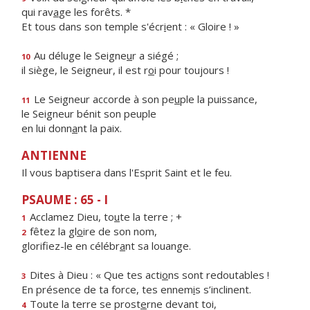
qui rav
a
ge les forêts. *
Et tous dans son temple s'écr
i
ent : « Gloire ! »
Au déluge le Seigne
u
r a siégé ;
10
il siège, le Seigneur, il est r
o
i pour toujours !
Le Seigneur accorde à son pe
u
ple la puissance,
11
le Seigneur bénit son peuple
en lui donn
a
nt la paix.
ANTIENNE
Il vous baptisera dans l'Esprit Saint et le feu.
PSAUME : 65 - I
Acclamez Dieu, to
u
te la terre ; +
1
fêtez la gl
o
ire de son nom,
2
glorifiez-le en célébr
a
nt sa louange.
Dites à Dieu : « Que tes acti
o
ns sont redoutables !
3
En présence de ta force, tes ennem
i
s s’inclinent.
Toute la terre se prost
e
rne devant toi,
4