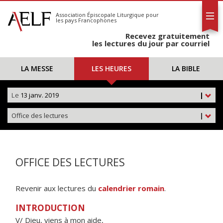
L'AELF
S'abonner
Association Épiscopale Liturgique
pour
les pays Francophones
Calendrier
Recevez gratuitement
Contact
les lectures du jour par courriel
LA MESSE
LES HEURES
LA BIBLE
Le
13 janv. 2019
|
Office des lectures
|
OFFICE DES LECTURES
Revenir aux lectures du
calendrier romain
.
INTRODUCTION
V/ Dieu, viens à mon aide,