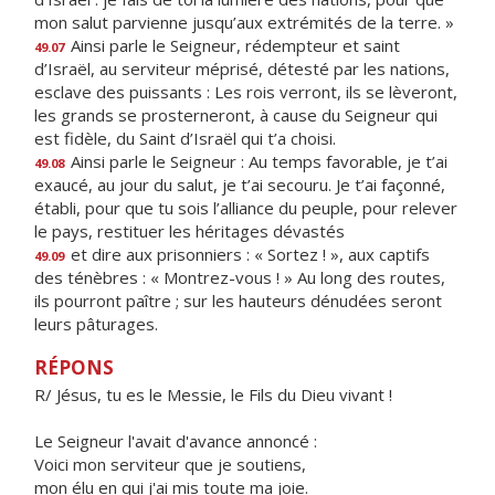
mon salut parvienne jusqu’aux extrémités de la terre. »
Ainsi parle le Seigneur, rédempteur et saint
49.07
d’Israël, au serviteur méprisé, détesté par les nations,
esclave des puissants : Les rois verront, ils se lèveront,
les grands se prosterneront, à cause du Seigneur qui
est fidèle, du Saint d’Israël qui t’a choisi.
Ainsi parle le Seigneur : Au temps favorable, je t’ai
49.08
exaucé, au jour du salut, je t’ai secouru. Je t’ai façonné,
établi, pour que tu sois l’alliance du peuple, pour relever
le pays, restituer les héritages dévastés
et dire aux prisonniers : « Sortez ! », aux captifs
49.09
des ténèbres : « Montrez-vous ! » Au long des routes,
ils pourront paître ; sur les hauteurs dénudées seront
leurs pâturages.
RÉPONS
R/ Jésus, tu es le Messie, le Fils du Dieu vivant !
Le Seigneur l'avait d'avance annoncé :
Voici mon serviteur que je soutiens,
mon élu en qui j'ai mis toute ma joie.