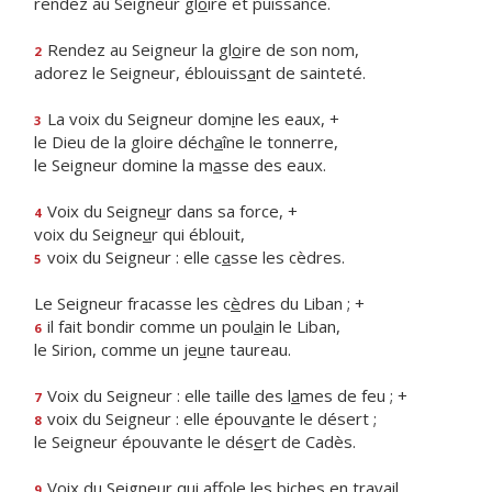
rendez au Seigneur gl
o
ire et puissance.
Rendez au Seigneur la gl
o
ire de son nom,
2
adorez le Seigneur, éblouiss
a
nt de sainteté.
La voix du Seigneur dom
i
ne les eaux, +
3
le Dieu de la gloire déch
a
îne le tonnerre,
le Seigneur domine la m
a
sse des eaux.
Voix du Seigne
u
r dans sa force, +
4
voix du Seigne
u
r qui éblouit,
voix du Seigneur : elle c
a
sse les cèdres.
5
Le Seigneur fracasse les c
è
dres du Liban ; +
il fait bondir comme un poul
a
in le Liban,
6
le Sirion, comme un je
u
ne taureau.
Voix du Seigneur : elle taille des l
a
mes de feu ; +
7
voix du Seigneur : elle épouv
a
nte le désert ;
8
le Seigneur épouvante le dés
e
rt de Cadès.
Voix du Seigneur qui affole les b
i
ches en travail,
9