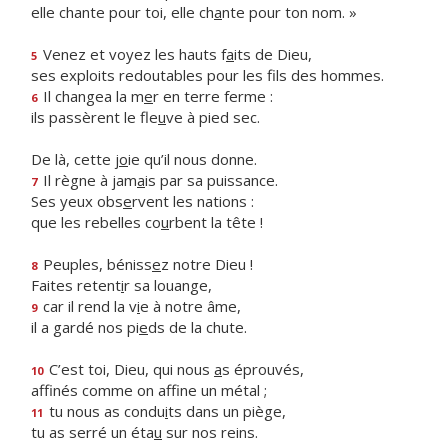
elle chante pour toi, elle ch
a
nte pour ton nom. »
Venez et voyez les hauts f
a
its de Dieu,
5
ses exploits redoutables pour les f
ls des hommes.
Il changea la m
e
r en terre ferme :
6
ils passèrent le fle
u
ve à pied sec.
De là, cette j
o
ie qu’il nous donne.
Il règne à jam
a
is par sa puissance.
7
Ses yeux obs
e
rvent les nations :
que les rebelles co
u
rbent la tête !
Peuples, béniss
e
z notre Dieu !
8
Faites retent
i
r sa louange,
car il rend la v
i
e à notre âme,
9
il a gardé nos pi
e
ds de la chute.
C’est toi, Dieu, qui nous
a
s éprouvés,
10
affinés comme on aff
ne un métal ;
tu nous as condu
i
ts dans un piège,
11
tu as serré un éta
u
sur nos reins.