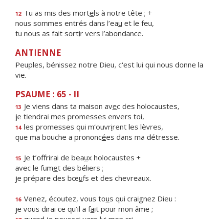
Tu as mis des mort
e
ls à notre tête ; +
12
nous sommes entrés dans l’ea
u
et le feu,
tu nous as fait sort
i
r vers l’abondance.
ANTIENNE
Peuples, bénissez notre Dieu, c'est lui qui nous donne la
vie.
PSAUME : 65 - II
Je viens dans ta maison av
e
c des holocaustes,
13
je tiendrai mes prom
e
sses envers toi,
les promesses qui m’ouvr
i
rent les lèvres,
14
que ma bouche a prononc
é
es dans ma détresse.
Je t’offrirai de bea
u
x holocaustes +
15
avec le fum
e
t des béliers ;
je prépare des bœ
u
fs et des chevreaux.
Venez, écoutez, vous to
u
s qui craignez Dieu :
16
je vous dirai ce qu’il a f
a
it pour mon âme ;