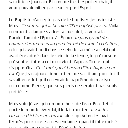
sanctifie le Jourdain. Et comme il est esprit et chair, il
veut pouvoir initier par l'eau et par l'Esprit.
Le Baptiste n'accepte pas de le baptiser. Jésus insiste.
Mais :
C'est moi qui ai besoin d'être baptisé par toi
. Voilà
comment la lampe s'adresse au soleil, la voix à la
Parole, l'ami de l'Époux à l'Époux,
le plus grand des
enfants des femmes au premier-né de toute la création
;
celui qui avait bondi dans le sein de sa mère à celui qui
avait été adoré dans le sein de la sienne, le précurseur
présent et futur à celui qui vient d'apparaître et qui
réapparaîtra.
C'est moi qui ai besoin d'être baptisé par
toi
. Que Jean ajoute donc : et en me sacrifiant pour toi. Il
savait en effet qu'il recevrait le baptême du martyre ;
ou, comme Pierre, que ses pieds ne seraient pas seuls
purifiés. ~
Mais voici Jésus qui remonte hors de l'eau. En effet, il
porte le monde. Avec lui, il le fait monter ;
il voit les
cieux se déchirer et s'ouvrir
, alors qu'Adam les avait
fermés pour lui et sa descendance, quand il fut expulsé
du paradis que défendait l'épée de feu.