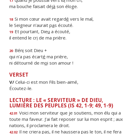
quand je poussai vers lu
i
mon cri,
17
ma bouche faisait déj
à
son éloge.
Si mon cœur avait regard
é
vers le mal,
18
le Seigneur n’aurait p
a
s écouté.
Et pourtant, Die
u
a écouté,
19
il entend le cr
i
de ma prière.
Bén
i
soit Dieu +
20
qui n’a pas écart
é
ma prière,
ni détourné de m
o
i son amour !
VERSET
V/
Celui-ci est mon Fils bien-aimé,
Écoutez-le.
LECTURE : LE « SERVITEUR » DE DIEU,
LUMIÈRE DES PEUPLES (IS 42, 1-9; 49, 1-9)
Voici mon serviteur que je soutiens, mon élu qui a
42.01
toute ma faveur. J’ai fait reposer sur lui mon esprit ; aux
nations, il proclamera le droit.
Il ne criera pas, il ne haussera pas le ton, il ne fera
42.02