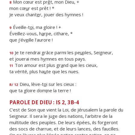
Mon cœur est pr
ê
t, mon Dieu, +
8
mon cœ
u
r est prêt ! *
Je veux chant
e
r, jouer des hymnes !
Éveille-t
o
i, ma gloire ! +
9
Éveillez-vous, h
a
rpe, cithare, *
que j’év
e
ille l’aurore !
Je te rendrai grâce parmi les pe
u
ples, Seigneur,
10
et jouerai mes h
y
mnes en tous pays.
Ton amour est plus gr
a
nd que les cieux,
11
ta vérité, plus ha
u
te que les nues.
Dieu, lève-t
o
i sur les cieux :
R/ 12
que ta gloire dom
i
ne la terre !
PAROLE DE DIEU : IS 2, 3B-4
C'est de Sion que vient la Loi, de Jérusalem la parole du
Seigneur. Il sera le juge des nations, l'arbitre de la
multitude des peuples. De leurs épées, ils forgeront
des socs de charrue, et de leurs lances, des faucilles.