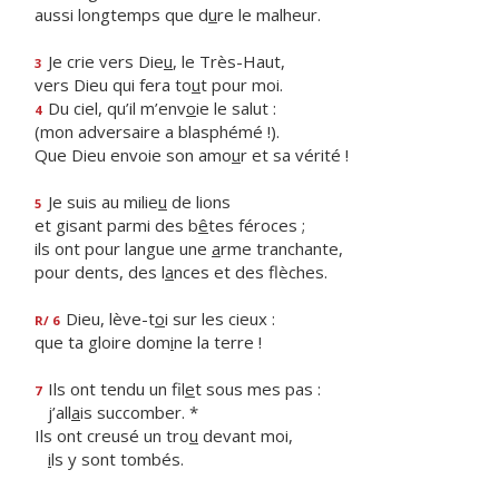
aussi longtemps que d
u
re le malheur.
Je crie vers Die
u
, le Très-Haut,
3
vers Dieu qui fera to
u
t pour moi.
Du ciel, qu’il m’env
o
ie le salut :
4
(mon adversaire a blasphémé !).
Que Dieu envoie son amo
u
r et sa vérité !
Je suis au milie
u
de lions
5
et gisant parmi des b
ê
tes féroces ;
ils ont pour langue une
a
rme tranchante,
pour dents, des l
a
nces et des flèches.
Dieu, lève-t
o
i sur les cieux :
R/ 6
que ta gloire dom
i
ne la terre !
Ils ont tendu un fil
e
t sous mes pas :
7
j’all
a
is succomber. *
Ils ont creusé un tro
u
devant moi,
i
ls y sont tombés.