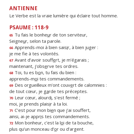
ANTIENNE
Le Verbe est la vraie lumière qui éclaire tout homme.
PSAUME : 118-9
Tu fais le bonhe
u
r de ton serviteur,
65
Seigne
u
r, selon ta parole.
Apprends-moi à bien sais
i
r, à bien juger :
66
je me f
e à tes volontés.
Avant d’avoir souff
e
rt, je m’égarais ;
67
maintenant, j’obs
e
rve tes ordres.
Toi, tu es b
o
n, tu fais du bien :
68
apprends-m
o
i tes commandements.
Des orgueilleux m’ont couv
e
rt de calomnies :
69
de tout cœur, je g
a
rde tes préceptes.
Leur cœur, alourd
i
, s’est fermé ;
70
moi, je prends plais
i
r à ta loi.
C’est pour mon bi
e
n que j’ai souffert,
71
ainsi, ai-je appr
i
s tes commandements.
Mon bonheur, c’est la l
o
i de ta bouche,
72
plus qu’un monceau d’
o
r ou d’argent.