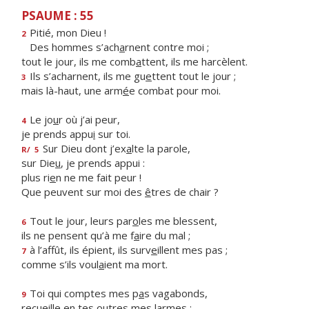
PSAUME : 55
Pitié, mon Dieu !
2
Des hommes s’ach
a
rnent contre moi ;
tout le jour, ils me comb
a
ttent, ils me harcèlent.
Ils s’acharnent, ils me gu
e
ttent tout le jour ;
3
mais là-haut, une arm
é
e combat pour moi.
Le jo
u
r où j’ai peur,
4
je prends appu
i
sur toi.
Sur Dieu dont j’ex
a
lte la parole,
R/
5
sur Die
u
, je prends appui :
plus ri
e
n ne me fait peur !
Que peuvent sur moi des
ê
tres de chair ?
Tout le jour, leurs par
o
les me blessent,
6
ils ne pensent qu’à me f
a
ire du mal ;
à l’affût, ils épient, ils surv
e
illent mes pas ;
7
comme s’ils voul
a
ient ma mort.
Toi qui comptes mes p
a
s vagabonds,
9
recueille en tes o
u
tres mes larmes ;