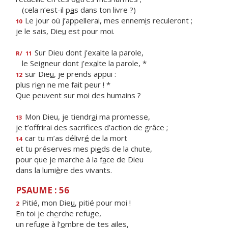
(cela n’est-il p
a
s dans ton livre ?)
Le jour où j’appellerai, mes ennem
i
s reculeront ;
10
je le sais, Die
u
est pour moi.
Sur Dieu dont j’exalte la parole,
R/
11
le Seigneur dont j’ex
a
lte la parole, *
sur Die
u
, je prends appui :
12
plus ri
e
n ne me fait peur ! *
Que peuvent sur m
o
i des humains ?
Mon Dieu, je tiendr
a
i ma promesse,
13
je t’offrirai des sacrif
ces d’action de grâce ;
car tu m’as délivr
é
de la mort
14
et tu préserves mes pi
e
ds de la chute,
pour que je marche à la f
a
ce de Dieu
dans la lumi
è
re des vivants.
PSAUME : 56
Pitié, mon Die
u
, pitié pour moi !
2
En toi je ch
e
rche refuge,
un refuge à l’
o
mbre de tes ailes,