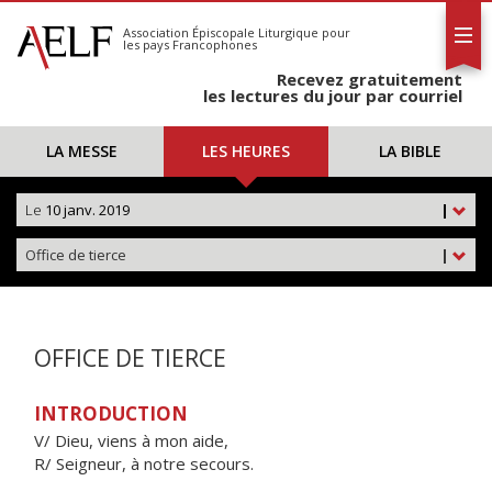
L'AELF
S'abonner
Association Épiscopale Liturgique
pour
les pays Francophones
Calendrier
Recevez gratuitement
Contact
les lectures du jour par courriel
LA MESSE
LES HEURES
LA BIBLE
Le
10 janv. 2019
|
Office de tierce
|
OFFICE DE TIERCE
INTRODUCTION
V/ Dieu, viens à mon aide,
R/ Seigneur, à notre secours.