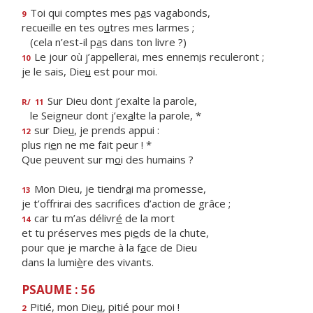
Toi qui comptes mes p
a
s vagabonds,
9
recueille en tes o
u
tres mes larmes ;
(cela n’est-il p
a
s dans ton livre ?)
Le jour où j’appellerai, mes ennem
i
s reculeront ;
10
je le sais, Die
u
est pour moi.
Sur Dieu dont j’exalte la parole,
R/
11
le Seigneur dont j’ex
a
lte la parole, *
sur Die
u
, je prends appui :
12
plus ri
e
n ne me fait peur ! *
Que peuvent sur m
o
i des humains ?
Mon Dieu, je tiendr
a
i ma promesse,
13
je t’offrirai des sacrif
ces d’action de grâce ;
car tu m’as délivr
é
de la mort
14
et tu préserves mes pi
e
ds de la chute,
pour que je marche à la f
a
ce de Dieu
dans la lumi
è
re des vivants.
PSAUME : 56
Pitié, mon Die
u
, pitié pour moi !
2