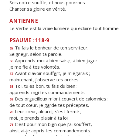
Sois notre souffle, et nous pourrons
Chanter sa gloire en vérité.
ANTIENNE
Le Verbe est la vraie lumière qui éclaire tout homme.
PSAUME : 118-9
Tu fais le bonhe
u
r de ton serviteur,
65
Seigne
u
r, selon ta parole.
Apprends-moi à bien sais
i
r, à bien juger :
66
je me f
e à tes volontés.
Avant d’avoir souff
e
rt, je m’égarais ;
67
maintenant, j’obs
e
rve tes ordres.
Toi, tu es b
o
n, tu fais du bien :
68
apprends-m
o
i tes commandements.
Des orgueilleux m’ont couv
e
rt de calomnies :
69
de tout cœur, je g
a
rde tes préceptes.
Leur cœur, alourd
i
, s’est fermé ;
70
moi, je prends plais
i
r à ta loi.
C’est pour mon bi
e
n que j’ai souffert,
71
ainsi, ai-je appr
i
s tes commandements.