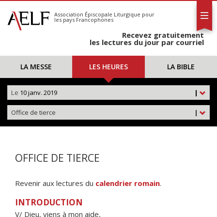
L'AELF
S'abonner
Association Épiscopale Liturgique
pour
les pays Francophones
Calendrier
Recevez gratuitement
Contact
les lectures du jour par courriel
LA MESSE
LES HEURES
LA BIBLE
Le
10 janv. 2019
|
Office de tierce
|
OFFICE DE TIERCE
Revenir aux lectures du
calendrier romain
.
INTRODUCTION
V/ Dieu, viens à mon aide,