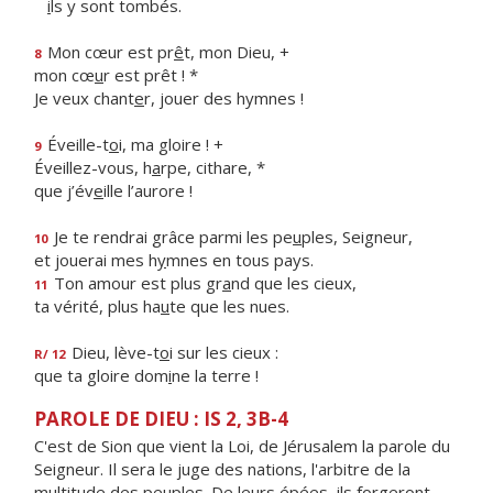
i
ls y sont tombés.
Mon cœur est pr
ê
t, mon Dieu, +
8
mon cœ
u
r est prêt ! *
Je veux chant
e
r, jouer des hymnes !
Éveille-t
o
i, ma gloire ! +
9
Éveillez-vous, h
a
rpe, cithare, *
que j’év
e
ille l’aurore !
Je te rendrai grâce parmi les pe
u
ples, Seigneur,
10
et jouerai mes h
y
mnes en tous pays.
Ton amour est plus gr
a
nd que les cieux,
11
ta vérité, plus ha
u
te que les nues.
Dieu, lève-t
o
i sur les cieux :
R/ 12
que ta gloire dom
i
ne la terre !
PAROLE DE DIEU : IS 2, 3B-4
C'est de Sion que vient la Loi, de Jérusalem la parole du
Seigneur. Il sera le juge des nations, l'arbitre de la
multitude des peuples. De leurs épées, ils forgeront