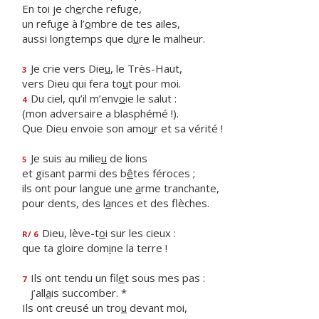
En toi je ch
e
rche refuge,
un refuge à l’
o
mbre de tes ailes,
aussi longtemps que d
u
re le malheur.
Je crie vers Die
u
, le Très-Haut,
3
vers Dieu qui fera to
u
t pour moi.
Du ciel, qu’il m’env
o
ie le salut :
4
(mon adversaire a blasphémé !).
Que Dieu envoie son amo
u
r et sa vérité !
Je suis au milie
u
de lions
5
et gisant parmi des b
ê
tes féroces ;
ils ont pour langue une
a
rme tranchante,
pour dents, des l
a
nces et des flèches.
Dieu, lève-t
o
i sur les cieux :
R/ 6
que ta gloire dom
i
ne la terre !
Ils ont tendu un fil
e
t sous mes pas :
7
j’all
a
is succomber. *
Ils ont creusé un tro
u
devant moi,