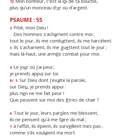
Mon bonheur, c’est la l
o
i de ta bouche,
72
plus qu’un monceau d’
o
r ou d’argent.
PSAUME : 55
Pitié, mon Dieu !
2
Des hommes s’ach
a
rnent contre moi ;
tout le jour, ils me comb
a
ttent, ils me harcèlent.
Ils s’acharnent, ils me gu
e
ttent tout le jour ;
3
mais là-haut, une arm
é
e combat pour moi.
Le jo
u
r où j’ai peur,
4
je prends appu
i
sur toi.
Sur Dieu dont j’ex
a
lte la parole,
R/
5
sur Die
u
, je prends appui :
plus ri
e
n ne me fait peur !
Que peuvent sur moi des
ê
tres de chair ?
Tout le jour, leurs par
o
les me blessent,
6
ils ne pensent qu’à me f
a
ire du mal ;
à l’affût, ils épient, ils surv
e
illent mes pas ;
7
comme s’ils voul
a
ient ma mort.