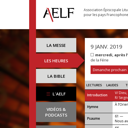
Association Épiscopale Lit
pour les pays Francophon
LA MESSE
9 JANV. 2019
mercredi, après 
de la Férie
LES HEURES
Dimanche prochain
LA BIBLE
LECTURES
LAUDES
T
V/ Dieu,
L'AELF
Introduction
R/ Seign
À l’Orien
...
Hymne
VIDÉOS &
PODCASTS
61 —
Psaume
Nous av
paraîtra
66 —