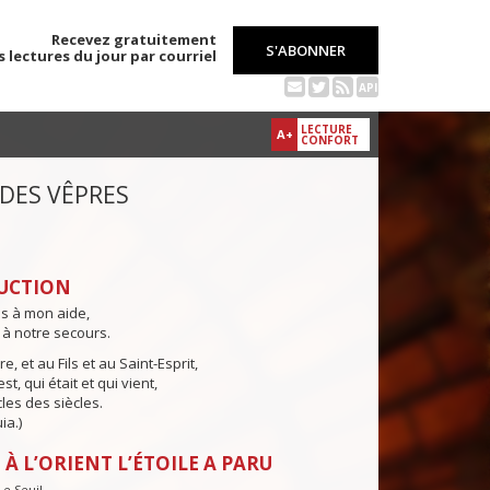
Recevez gratuitement
S'ABONNER
s lectures du jour par courriel
API
LECTURE
A+
CONFORT
 DES VÊPRES
UCTION
ns à mon aide,
 à notre secours.
e, et au Fils et au Saint-Esprit,
st, qui était et qui vient,
cles des siècles.
ia.)
 À L’ORIENT L’ÉTOILE A PARU
e Seuil