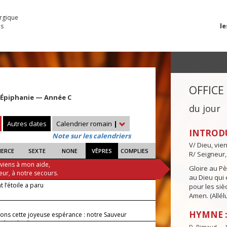
urgique
le
es
OFFICE
l’Épiphanie — Année C
du jour
Autres dates
Calendrier romain
|
INTROD
Note sur les calendriers
V/ Dieu, vie
IERCE
SEXTE
NONE
VÊPRES
COMPLIES
R/ Seigneur,
 viens à mon aide,
Gloire au Pèr
eur, à notre secours.
au Dieu qui e
t l’étoile a paru
pour les siè
Amen. (Allélu
HYMNE :
ons cette joyeuse espérance : notre Sauveur
 dans la gloire.
D. Rimaud — L