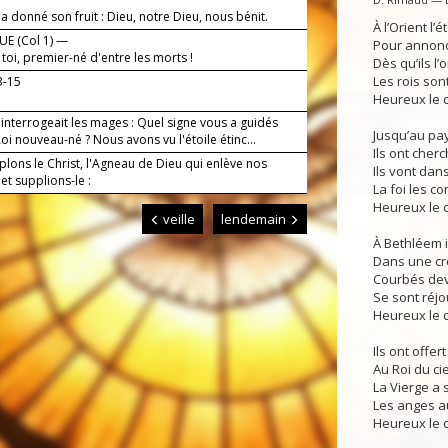
 a donné son fruit : Dieu, notre Dieu, nous bénit.
À l’Orient l’é
E (Col 1) —
Pour annonce
 toi, premier-né d'entre les morts !
Dès qu’ils l’
Les rois sont
3-15
Heureux le c
interrogeait les mages : Quel signe vous a guidés
Jusqu’au pa
Roi nouveau-né ? Nous avons vu l'étoile étinc...
Ils ont cher
lons le Christ, l'Agneau de Dieu qui enlève nos
Ils vont dans 
et supplions-le :
La foi les co
Heureux le c
veille
lendemain
À Bethléem il
Dans une cr
Courbés deva
Se sont réjo
Heureux le 
Ils ont offer
Au Roi du cie
La Vierge a s
Les anges a
Heureux le c