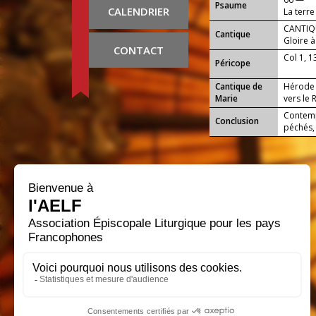
Psaume
CALENDRIER
La terre
CANTIQU
Cantique
Gloire à
CONTACT
Col 1, 1
Péricope
Cantique de
Hérode 
Marie
vers le 
Contemp
Conclusion
péchés, 