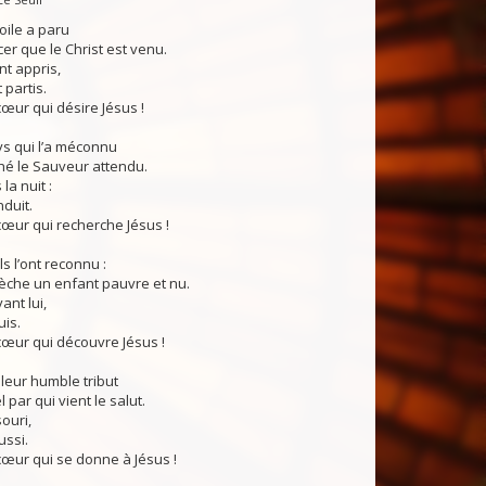
toile a paru
r que le Christ est venu.
ont appris,
 partis.
œur qui désire Jésus !
ys qui l’a méconnu
ché le Sauveur attendu.
la nuit :
nduit.
œur qui recherche Jésus !
s l’ont reconnu :
èche un enfant pauvre et nu.
nt lui,
uis.
cœur qui découvre Jésus !
t leur humble tribut
l par qui vient le salut.
ouri,
ussi.
œur qui se donne à Jésus !