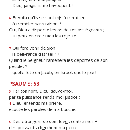
Dieu, jam
a
is ils ne l’invoquent !
Et voilà qu’ils se sont m
i
s à trembler,
6
à trembl
e
r sans raison. *
Oui, Dieu a dispersé les
o
s de tes assiégeants ;
tu peux en rire : Die
u
les rejette.
Qui fera ven
i
r de Sion
7
la délivr
a
nce d’Israël ? +
Quand le Seigneur ramènera les déport
é
s de son
peuple, *
quelle fête en Jacob, en Israël, quelle joie !
PSAUME : 53
Par ton nom, Die
u
, sauve-moi,
3
par ta puissance rends-m
o
i justice ;
Dieu, ent
e
nds ma prière,
4
écoute les par
o
les de ma bouche.
Des étrangers se sont lev
é
s contre moi, +
5
des puissants ch
e
rchent ma perte :