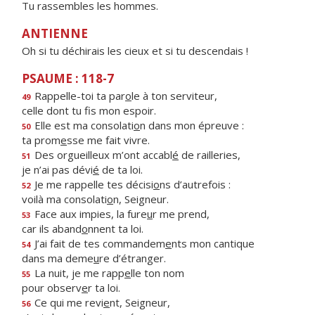
Tu rassembles les hommes.
ANTIENNE
Oh si tu déchirais les cieux et si tu descendais !
PSAUME : 118-7
Rappelle-toi ta par
o
le à ton serviteur,
49
celle dont tu f
s mon espoir.
Elle est ma consolati
o
n dans mon épreuve :
50
ta prom
e
sse me fait vivre.
Des orgueilleux m’ont accabl
é
de railleries,
51
je n’ai pas dévi
é
de ta loi.
Je me rappelle tes décisi
o
ns d’autrefois :
52
voilà ma consolati
o
n, Seigneur.
Face aux impies, la fure
u
r me prend,
53
car ils aband
o
nnent ta loi.
J’ai fait de tes commandem
e
nts mon cantique
54
dans ma deme
u
re d’étranger.
La nuit, je me rapp
e
lle ton nom
55
pour observ
e
r ta loi.
Ce qui me revi
e
nt, Seigneur,
56