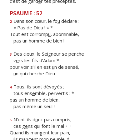
c’est de gard
e
r tes préceptes.
PSAUME : 52
Dans son cœur, le fo
u
déclare :
2
« P
a
s de Dieu ! » *
Tout est corromp
u
, abominable,
pas un h
o
mme de bien !
Des cieux, le Seigne
u
r se penche
3
v
e
rs les fils d’Adam *
pour voir s’il en est
u
n de sensé,
u
n qui cherche Dieu.
Tous, ils s
o
nt dévoyés ;
4
tous ens
e
mble, pervertis : *
pas un h
o
mme de bien,
pas même un seul !
N’ont-ils d
o
nc pas compris,
5
ces g
e
ns qui font le mal ? +
Quand ils mangent leur pain,
ils m
a
ngent mon peuple. *