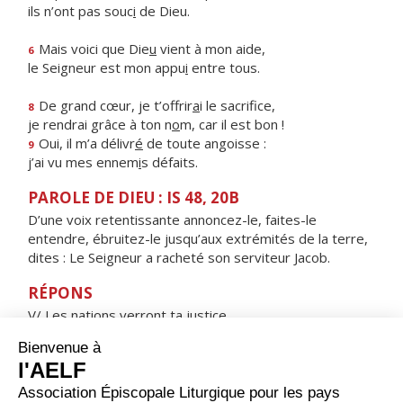
ils n’ont pas souc
i
de Dieu.
Mais voici que Die
u
vient à mon aide,
6
le Seigneur est mon appu
i
entre tous.
De grand cœur, je t’offrir
a
i le sacrifice,
8
je rendrai grâce à ton n
o
m, car il est bon !
Oui, il m’a délivr
é
de toute angoisse :
9
j’ai vu mes ennem
i
s défaits.
PAROLE DE DIEU : IS 48, 20B
D’une voix retentissante annoncez-le, faites-le
entendre, ébruitez-le jusqu’aux extrémités de la terre,
dites : Le Seigneur a racheté son serviteur Jacob.
RÉPONS
V/ Les nations verront ta justice,
tous les rois verront ta gloire.
ORAISON
Dieu éternel, c'est dans la réalité de notre chair que ton