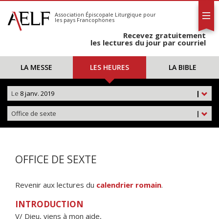
L'AELF
S'abonner
Association Épiscopale Liturgique
pour
les pays Francophones
Calendrier
Recevez gratuitement
Contact
les lectures du jour par courriel
LA MESSE
LES HEURES
LA BIBLE
Le
8 janv. 2019
|
Office de sexte
|
OFFICE DE SEXTE
Revenir aux lectures du
calendrier romain
.
INTRODUCTION
V/ Dieu, viens à mon aide,