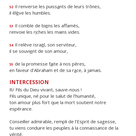
Il renverse les puiss
a
nts de leurs trônes,
52
il él
è
ve les humbles.
Il comble de bi
e
ns les affamés,
53
renvoie les r
i
ches les mains vides.
Il relève Isra
ë
l, son serviteur,
54
il se souvi
e
nt de son amour,
de la promesse f
a
ite à nos pères,
55
en faveur d'Abraham et de sa r
a
ce, à jamais.
INTERCESSION
R/ Fils du Dieu vivant, sauve-nous !
Fils unique, né pour le salut de l’humanité,
ton amour plus fort que la mort soutient notre
espérance.
Conseiller admirable, rempli de l’Esprit de sagesse,
tu viens conduire les peuples à la connaissance de la
vérité.