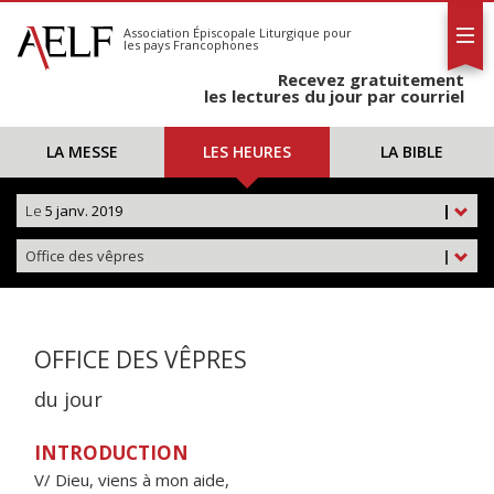
L'AELF
S'abonner
Association Épiscopale Liturgique
pour
les pays Francophones
Calendrier
Recevez gratuitement
Contact
les lectures du jour par courriel
LA MESSE
LES HEURES
LA BIBLE
Le
5 janv. 2019
|
Office des vêpres
|
OFFICE DES VÊPRES
du jour
INTRODUCTION
V/ Dieu, viens à mon aide,