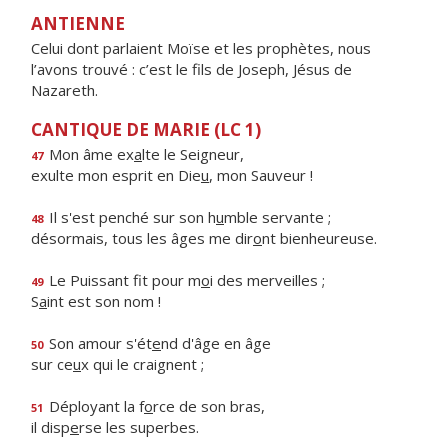
ANTIENNE
Celui dont parlaient Moïse et les prophètes, nous
l’avons trouvé : c’est le fils de Joseph, Jésus de
Nazareth.
CANTIQUE DE MARIE (LC 1)
Mon âme ex
a
lte le Seigneur,
47
exulte mon esprit en Die
u
, mon Sauveur !
Il s'est penché sur son h
u
mble servante ;
48
désormais, tous les âges me dir
o
nt bienheureuse.
Le Puissant fit pour m
o
i des merveilles ;
49
S
a
int est son nom !
Son amour s'ét
e
nd d'âge en âge
50
sur ce
u
x qui le craignent ;
Déployant la f
o
rce de son bras,
51
il disp
e
rse les superbes.