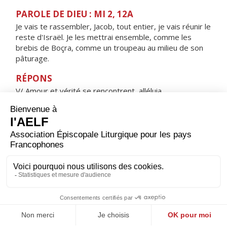
PAROLE DE DIEU : MI 2, 12A
Je vais te rassembler, Jacob, tout entier, je vais réunir le
reste d'Israël. Je les mettrai ensemble, comme les
brebis de Boçra, comme un troupeau au milieu de son
pâturage.
RÉPONS
V/ Amour et vérité se rencontrent, alléluia,
justice et paix s'embrassent, alléluia.
ORAISON
Dieu tout-puissant, la rédemption de ton peuple a
merveilleusement commencé avec la naissance de ton
Fils ; accorde à tes serviteurs une foi solide pour qu’ils
se laissent conduire par lui et obtiennent la gloire que tu
leur promets.