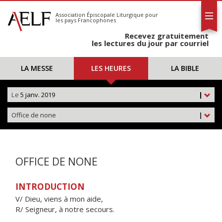
L'AELF
S'abonner
Association Épiscopale Liturgique
pour
les pays Francophones
Calendrier
Recevez gratuitement
Contact
les lectures du jour par courriel
LA MESSE
LES HEURES
LA BIBLE
Le
5 janv. 2019
|
Office de none
|
OFFICE DE NONE
INTRODUCTION
V/ Dieu, viens à mon aide,
R/ Seigneur, à notre secours.