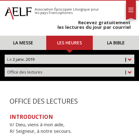
L'AELF
S'abonner
Association Épiscopale Liturgique
pour
les pays Francophones
Calendrier
Recevez gratuitement
Contact
les lectures du jour par courriel
LA MESSE
LES HEURES
LA BIBLE
Le
2 janv. 2019
|
Office des lectures
|
OFFICE DES LECTURES
INTRODUCTION
V/ Dieu, viens à mon aide,
R/ Seigneur, à notre secours.