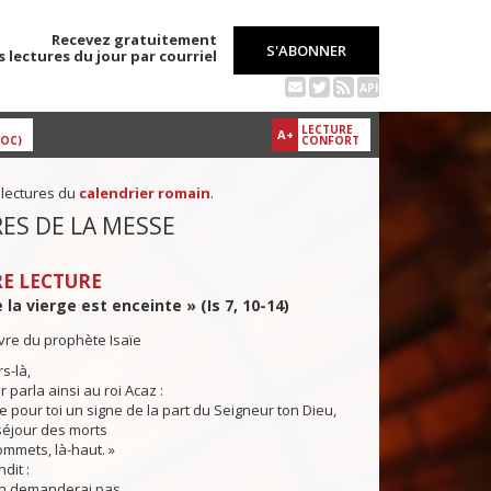
Recevez gratuitement
S'ABONNER
s lectures du jour par courriel
API
LECTURE
A+
DOC)
CONFORT
 lectures du
calendrier romain
.
ES DE LA MESSE
E LECTURE
 la vierge est enceinte » (Is 7, 10-14)
ivre du prophète Isaïe
s-là,
parla ainsi au roi Acaz :
our toi un signe de la part du Seigneur ton Dieu,
séjour des morts
ommets, là-haut. »
it :
en demanderai pas,