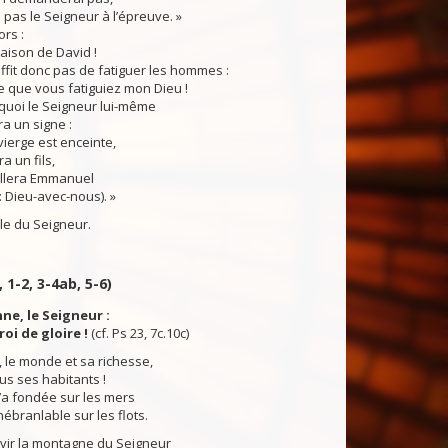
i pas le Seigneur à l’épreuve. »
ors :
aison de David !
uffit donc pas de fatiguer les hommes :
re que vous fatiguiez mon Dieu !
uoi le Seigneur lui-même
a un signe :
vierge est enceinte,
a un fils,
ellera Emmanuel
 : Dieu-avec-nous). »
du Seigneur.
, 1-2, 3-4ab, 5-6)
nne, le Seigneur :
 roi de gloire !
(cf. Ps 23, 7c.10c)
 le monde et sa richesse,
ous ses habitants !
 l’a fondée sur les mers
nébranlable sur les flots.
avir la montagne du Seigneur