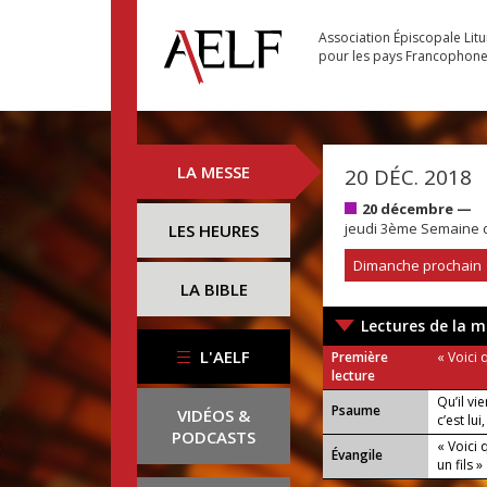
Association Épiscopale Lit
pour les pays Francophon
LA MESSE
20 DÉC. 2018
20 décembre —
jeudi 3ème Semaine d
LES HEURES
Dimanche prochain
LA BIBLE
Lectures de la m
L'AELF
Première
« Voici 
lecture
Qu’il vi
Psaume
VIDÉOS &
c’est lui
PODCASTS
« Voici 
Évangile
un fils »