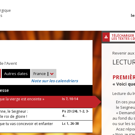
urgique
le
es
TÉLÉCHARGER
LES TEXTES (.
Revenir aux
LECTUR
e l'Avent
Autres dates
France
|
PREMIÈR
Note sur les calendriers
« Voici que
esse
Lecture du l
que la vierge est enceinte »
Is 7, 10-14
En ces jour
le Seigneur 
enne, le Seigneur :
Ps 23 (24), 1-2, 3-
« Demande p
4...
, le roi de gloire !
au fond du 
ou sur les s
que tu vas concevoir et enfanter
Lc 1, 26-38
Acaz répond
« Non, je n’