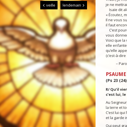
je ne mettra
veille
lendemain
Isaïe dit al
« Écoutez, m
Il ne vous s
il faut enco
C’est pourq
vous donner
Voici que la 
elle enfanter
qu’elle app
(c’est-à-dire
– Parole 
PSAUME
(Ps 23 (24)
R/ Qu’il vie
c’est lui, le
Au Seigneur,
la terre et t
C’est lui qui
et la garde i
Qui peut gr